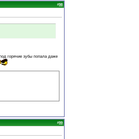
#
98
 под горячие зубы попала даже
#
99