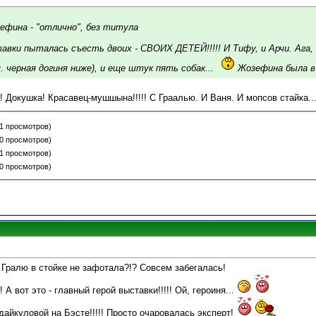
ефина - "отлично", без титула
авки пыталась съесть двоих - СВОИХ ДЕТЕЙ!!!!! И Тифу, и Арчи. Ага,
. черная догиня ниже), и еще штук пять собак...
Жозефина была в 
а! Докушка! Красавец-мушшына!!!!! С Граалью. И Ваня. И мопсов стайка..
21 просмотров)
20 просмотров)
21 просмотров)
20 просмотров)
и Гралю в стойке не зафотала?!? Совсем забегалась!
 А вот это - главный герой выставки!!!!! Ой, героиня...
айкуловой на Бэсте!!!!! Просто очаровалась эксперт!