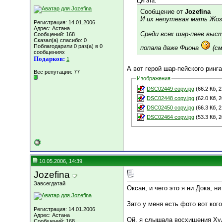
Цитата:
Сообщение от
Jozefina
И их непутевая мать Жоз
Регистрация: 14.01.2006
Адрес: Астана
Среди всех шар-пеев выст
Сообщений: 168
Сказал(а) спасибо: 0
Поблагодарили 0 раз(а) в 0
попала даже Фиона
(см
сообщениях
Подарков:
1
А вот герой шар-пейского ринг
Вес репутации:
77
Изображения
DSC02449 copy.jpg
(66.2 Кб, 
DSC02448 copy.jpg
(62.0 Кб, 
DSC02450 copy.jpg
(66.3 Кб, 
DSC02464 copy.jpg
(53.3 Кб, 
10.05.2006, 14:39
Jozefina
Завсегдатай
Оксан, и чего это я ни Дока, н
Зато у меня есть фото вот кого!
Регистрация: 14.01.2006
Адрес: Астана
Ой, я слышала восхищения Худ
Сообщений: 168