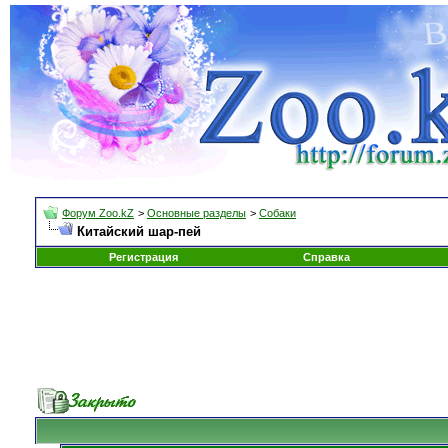
Форум Zoo.kZ
>
Основные разделы
>
Собаки
Китайский шар-пей
Регистрация
Справка