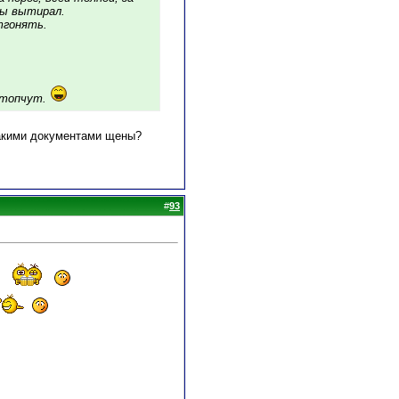
ды вытирал.
тгонять.
затопчут.
какими документами щены?
#
93