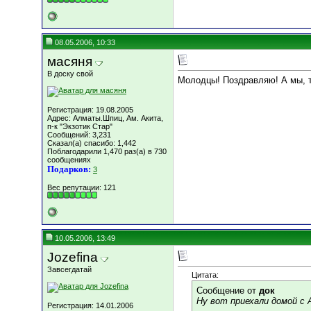
08.05.2006, 10:33
масяня
В доску свой
Молодцы! Поздравляю! А мы, т
Регистрация: 19.08.2005
Адрес: Алматы.Шпиц, Ам. Акита,
п-к "Экзотик Стар"
Сообщений: 3,231
Сказал(а) спасибо: 1,442
Поблагодарили 1,470 раз(а) в 730
сообщениях
Подарков:
3
Вес репутации:
121
10.05.2006, 13:49
Jozefina
Завсегдатай
Цитата:
Сообщение от
док
Ну вот приехали домой с 
Регистрация: 14.01.2006