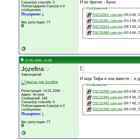
И ее братик - Арчи:
Сказал(а) спасибо: 0
Поблагодарили 0 раз(а) в 0
Изображения
сообщениях
Подарков:
1
DSC02501 copy.jpg
(55.0 Кб, 
DSC02481 copy.jpg
(53.2 Кб, 
Вес репутации:
77
DSC02503 copy.jpg
(58.3 Кб, 
DSC02486 copy.jpg
(63.4 Кб, 
10.05.2006, 14:08
Jozefina
Завсегдатай
И еще Тифа и они вместе... и 
Изображения
Регистрация: 14.01.2006
DSC02490 copy.jpg
(63.6 Кб, 
Адрес: Астана
DSC02485 copy.jpg
(63.6 Кб, 
Сообщений: 168
Сказал(а) спасибо: 0
DSC02492 copy.jpg
(69.7 Кб, 
Поблагодарили 0 раз(а) в 0
DSC02498 copy.jpg
(66.0 Кб, 
сообщениях
Подарков:
1
Вес репутации:
77