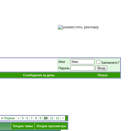
Имя
Запомнить?
Пароль
Сообщения за день
Поиск
«
Первая
<
5
6
7
8
9
10
11
12
>
Опции темы
Опции просмотра