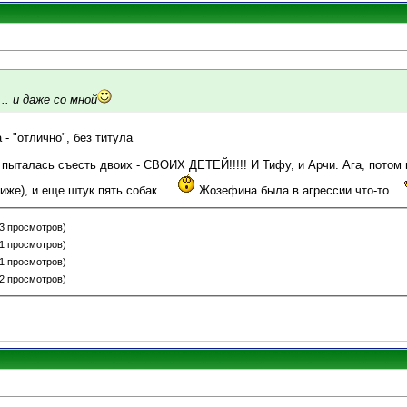
.. и даже со мной
- "отлично", без титула
пыталась съесть двоих - СВОИХ ДЕТЕЙ!!!!! И Тифу, и Арчи. Ага, потом
иже), и еще штук пять собак...
Жозефина была в агрессии что-то...
23 просмотров)
21 просмотров)
21 просмотров)
22 просмотров)