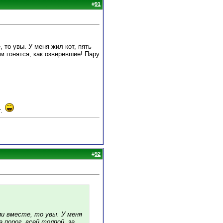
#
91
 то увы. У меня жил кот, пять
им гонятся, как озверевшие! Пару
т.
#
92
ли вместе, то увы. У меня
 порог, всей толпой, за