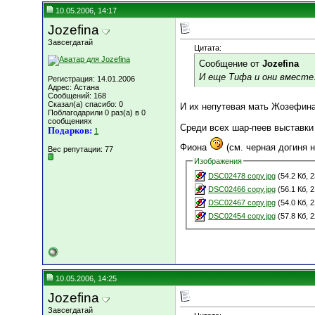
10.05.2006, 14:17
Jozefina
Завсегдатай
Цитата:
Сообщение от
Jozefina
И еще Тифа и они вместе.
Регистрация: 14.01.2006
Адрес: Астана
Сообщений: 168
Сказал(а) спасибо: 0
И их непутевая мать Жозефина 
Поблагодарили 0 раз(а) в 0
сообщениях
Среди всех шар-пеев выставки 
Подарков:
1
Фиона
(см. черная догиня н
Вес репутации:
77
Изображения
DSC02478 copy.jpg
(54.2 Кб, 
DSC02466 copy.jpg
(56.1 Кб, 
DSC02467 copy.jpg
(54.0 Кб, 
DSC02454 copy.jpg
(57.8 Кб, 
10.05.2006, 14:25
Jozefina
Завсегдатай