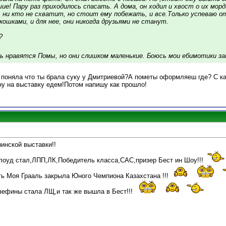
шие! Пару раз приходилось спасать. А дома, он ходил и хвост о их мор
 ни кто не схватит, но стоит ему побежать, и все.Только успеваю о
кошками, и для нее, они никогда друзьями не станут.
?
нь нравятся Помы, но они слишком маленькие. Боюсь мои ебимотики 
к поняла что ты брала суку у Дмитриевой?А пометы оформляеш где? С 
ну на выставку едем!Потом напишу как прошло!
инской выставки!!
лоуд стал,ЛПП,ЛК,Победитель класса,САС,призер Бест ин Шоу!!!
ь Моя Грааль закрыла Юного Чемпиона Казахстана !!!
ефины стала ЛЩ,и так же вышла в Бест!!!