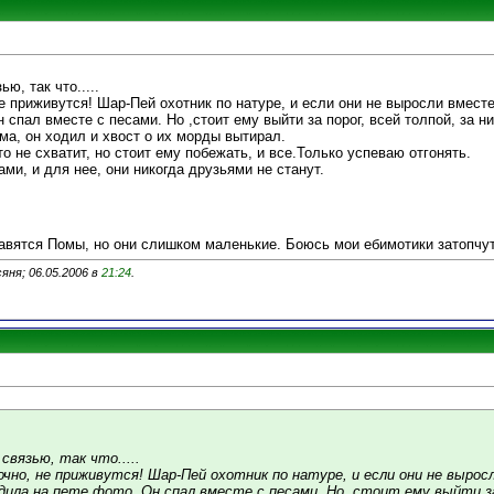
ю, так что.....
е приживутся! Шар-Пей охотник по натуре, и если они не выросли вместе,
 спал вместе с песами. Но ,стоит ему выйти за порог, всей толпой, за н
ма, он ходил и хвост о их морды вытирал.
о не схватит, но стоит ему побежать, и все.Только успеваю отгонять.
ми, и для нее, они никогда друзьями не станут.
авятся Помы, но они слишком маленькие. Боюсь мои ебимотики затопчу
яня; 06.05.2006 в
21:24
.
связью, так что.....
чно, не приживутся! Шар-Пей охотник по натуре, и если они не вырос
ила на пете фото. Он спал вместе с песами. Но ,стоит ему выйти за