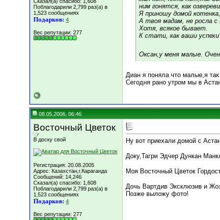
Сказал(а) спасибо: 1,608
ним гонятся, как озверев
Поблагодарили 2,799 раз(а) в
1,523 сообщениях
Я приношу домой котенка,
Подарков:
4
А твоя мадам, не росла с 
Хотя, всякое бывает.
Вес репутации:
277
К стати, как ваши успехи
Оксан,у меня малые. Оче
Диан я поняла что малые,я та
Сегодня рано утром мы в Аста
08.05.2006, 06:46
Восточный Цветок
В доску свой
Ну вот приехали домой с Астан
Доку,Тагри Эдчер Дункан Манк
Регистрация: 20.08.2005
Моя Восточный Цветок Гордост
Адрес: Казахстан,г.Караганда
Сообщений: 14,246
Сказал(а) спасибо: 1,608
Дочь Вартдив Эксклюзив и Жоз
Поблагодарили 2,799 раз(а) в
Позже выложу фото!
1,523 сообщениях
Подарков:
4
Вес репутации:
277