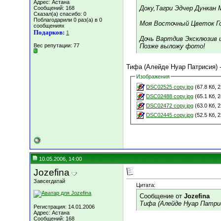
Адрес: Астана
Доку,Тагри Эдчер Дункан
Сообщений: 168
Сказал(а) спасибо: 0
Поблагодарили 0 раз(а) в 0
Моя Восточный Цветок Го
сообщениях
Подарков:
1
Дочь Вартдив Эксклюзив 
Вес репутации:
77
Позже выложу фото!
Тифа (Алейде Нуар Патрисия) 
Изображения
DSC02525 copy.jpg
(67.8 Кб, 
DSC02488 copy.jpg
(65.1 Кб, 
DSC02472 copy.jpg
(63.0 Кб, 
DSC02445 copy.jpg
(52.5 Кб, 
10.05.2006, 14:00
Jozefina
Завсегдатай
Цитата:
Сообщение от
Jozefina
Тифа (Алейде Нуар Патри
Регистрация: 14.01.2006
Адрес: Астана
Сообщений: 168