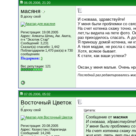
06.05.2006, 21:20
масяня
В доску свой
И сновааа, здравствуйте!
У меня были проблемки со связь
На счет котенка скажу точно, н
Регистрация: 19.08.2005
лет,ты видила на пете фото. Он
Адрес: Алматы.Шпиц, Ам. Акита,
раз приходилось спасать. А до
п-к "Экзотик Стар"
Я приношу домой котенка, ни кт
Сообщений: 3,231
А твоя мадам, не росла с кошка
Сказал(а) спасибо: 1,442
Поблагодарили 1,470 раз(а) в 730
Хотя, всякое бывает.
сообщениях
К стати, как ваши успехи?
Подарков:
3
Вес репутации:
121
Оксан,у меня малые. Очень нр
Последний раз редактировалось мас
07.05.2006, 05:02
Восточный Цветок
В доску свой
Цитата:
Сообщение от
масяня
И сновааа, здравствуйте!
Регистрация: 20.08.2005
У меня были проблемки со 
Адрес: Казахстан,г.Караганда
На счет котенка скажу то
Сообщений: 14,246
жил кот, пять лет,ты вид