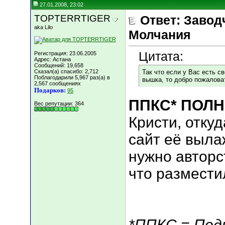
27.01.2008, 23:02
TOPTERRTIGER
Ответ: Завод
aka Lilo
Молчания
Цитата:
Регистрация: 23.06.2005
Адрес: Астана
Сообщений: 19,658
Сказал(а) спасибо: 2,712
Так что если у Вас есть с
Поблагодарили 5,967 раз(а) в
вышка, то добро пожаловат
2,567 сообщениях
Подарков:
95
ППКС* ПОЛН
Вес репутации:
364
Кристи, откуд
сайт её выла
нужно авторс
что размести
*ППКС = Под