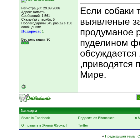
Если собаки 
Регистрация: 29.09.2006
Адрес: Алматы
Сообщений: 1,561
выявленые за
Сказал(а) спасибо: 5
Поблагодарили 345 раз(а) в 150
сообщениях
продуманое р
Подарков:
1
Вес репутации:
90
пуделином ф
обсуждается 
,приводятся 
Мире.
Закладки
Share in Facebook
Поделиться ВКонтакте
в 
Отправить в Живой Журнал!
Twitter
«
Предыдущая тема
|
С