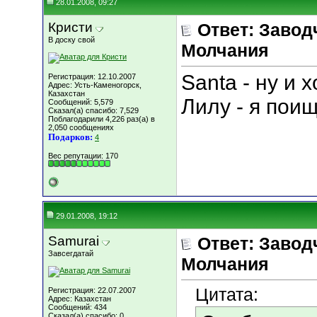
28.01.2008, 09:27
Кристи
Ответ: Завод
В доску свой
Молчания
Santa - ну и 
Регистрация: 12.10.2007
Адрес: Усть-Каменогорск,
Казахстан
Лилу - я поищ
Сообщений: 5,579
Сказал(а) спасибо: 7,529
Поблагодарили 4,226 раз(а) в
2,050 сообщениях
Подарков:
4
Вес репутации:
170
29.01.2008, 19:12
Samurai
Ответ: Завод
Завсегдатай
Молчания
Цитата:
Регистрация: 22.07.2007
Адрес: Казахстан
Сообщений: 434
Сказал(а) спасибо: 0