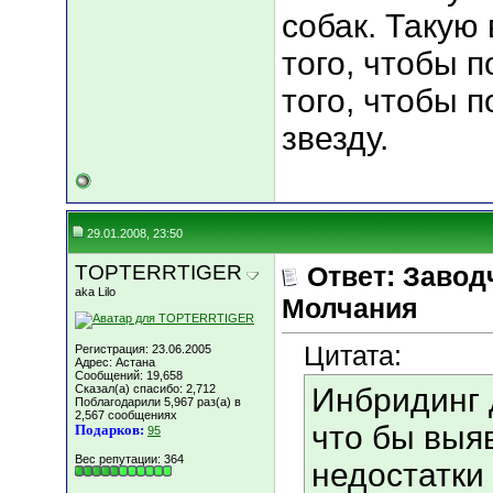
собак. Такую
того, чтобы п
того, чтобы 
звезду.
29.01.2008, 23:50
TOPTERRTIGER
Ответ: Завод
aka Lilo
Молчания
Цитата:
Регистрация: 23.06.2005
Адрес: Астана
Сообщений: 19,658
Сказал(а) спасибо: 2,712
Инбридинг д
Поблагодарили 5,967 раз(а) в
2,567 сообщениях
что бы выя
Подарков:
95
Вес репутации:
364
недостатки 