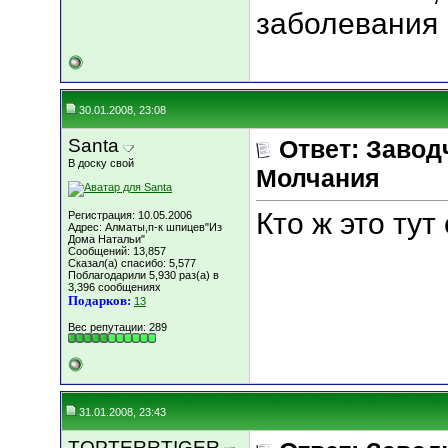
заболевания и
30.01.2008, 23:08
Santa
Ответ: Завод
В доску свой
Молчания
Кто ж это тут 
Регистрация: 10.05.2006
Адрес: Алматы,п-к шпицев"Из
Дома Натальи"
Сообщений: 13,857
Сказал(а) спасибо: 5,577
Поблагодарили 5,930 раз(а) в
3,396 сообщениях
Подарков:
13
Вес репутации:
289
31.01.2008, 23:43
TOPTERRTIGER