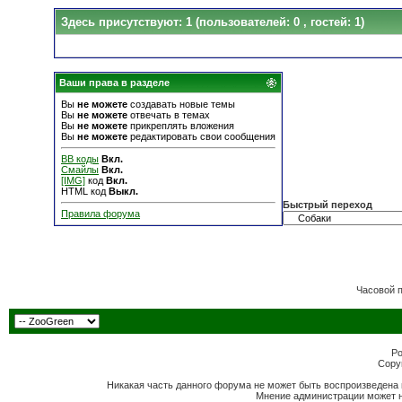
Здесь присутствуют: 1
(пользователей: 0 , гостей: 1)
Ваши права в разделе
Вы
не можете
создавать новые темы
Вы
не можете
отвечать в темах
Вы
не можете
прикреплять вложения
Вы
не можете
редактировать свои сообщения
BB коды
Вкл.
Смайлы
Вкл.
[IMG]
код
Вкл.
HTML код
Выкл.
Быстрый переход
Правила форума
Часовой 
Po
Copyr
Никакая часть данного форума не может быть воспроизведена 
Мнение администрации может н