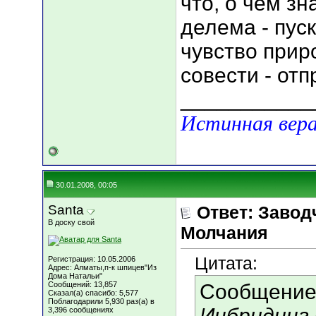
что, о чем зн
делема - пус
чувство прир
совести - отп
___________
Истинная вера
30.01.2008, 00:05
Santa
Ответ: Завод
В доску свой
Молчания
Цитата:
Регистрация: 10.05.2006
Адрес: Алматы,п-к шпицев"Из
Дома Натальи"
Сообщений: 13,857
Сообщение
Сказал(а) спасибо: 5,577
Поблагодарили 5,930 раз(а) в
Инбридинг 
3,396 сообщениях