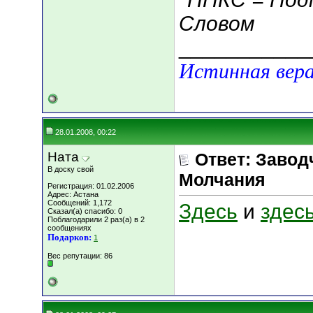
Словом
___________
Истинная вера
28.01.2008, 00:22
Ната
Ответ: Завод
В доску свой
Молчания
Регистрация: 01.02.2006
Адрес: Астана
Сообщений: 1,172
Здесь
и
здес
Сказал(а) спасибо: 0
Поблагодарили 2 раз(а) в 2
сообщениях
Подарков:
1
Вес репутации:
86