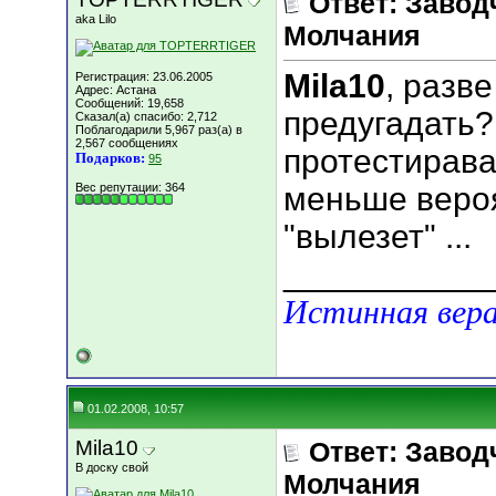
Ответ: Завод
aka Lilo
Молчания
Mila10
, разв
Регистрация: 23.06.2005
Адрес: Астана
Сообщений: 19,658
предугадать?
Сказал(а) спасибо: 2,712
Поблагодарили 5,967 раз(а) в
2,567 сообщениях
протестирава
Подарков:
95
Вес репутации:
364
меньше вероя
"вылезет" ...
___________
Истинная вера
01.02.2008, 10:57
Mila10
Ответ: Завод
В доску свой
Молчания