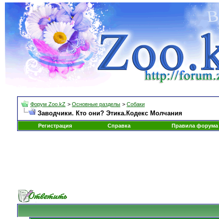
Форум Zoo.kZ
>
Основные разделы
>
Собаки
Заводчики. Кто они? Этика.Кодекс Молчания
Регистрация
Справка
Правила форума