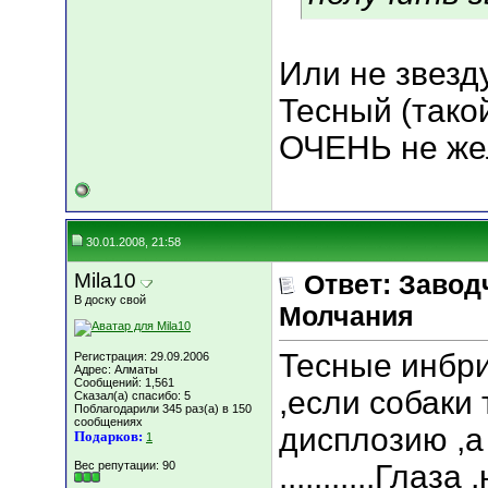
Или не звезду.
Тесный (такой
ОЧЕНЬ не же
30.01.2008, 21:58
Mila10
Ответ: Завод
В доску свой
Молчания
Тесные инбр
Регистрация: 29.09.2006
Адрес: Алматы
Сообщений: 1,561
,если собаки
Сказал(а) спасибо: 5
Поблагодарили 345 раз(а) в 150
сообщениях
дисплозию ,а
Подарков:
1
Вес репутации:
90
...........Гла