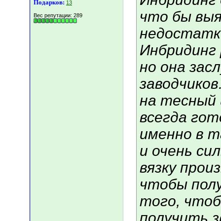
Подарков:
13
что бы выя
Вес репутации:
289
недостатк
Инбридинг 
но она зас
заводчиков
на тесный 
всегда гот
именно в т
и очень си
вязку прои
чтобы полу
того, что
получить з