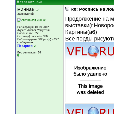
24.03.2017, 10:44
минна8
Re: Роспись на ло
Завсегдатай
Продолжение на м
выставки(г.Новоро
Регистрация: 04.09.2012
Адрес: Ижевск,Удмуртия
Картины(а6)
Сообщений: 322
Сказал(а) спасибо: 326
Все порды рисуютс
Поблагодарили 382 раз(а) в 277
сообщениях
Подарков:
2
Вес репутации:
54