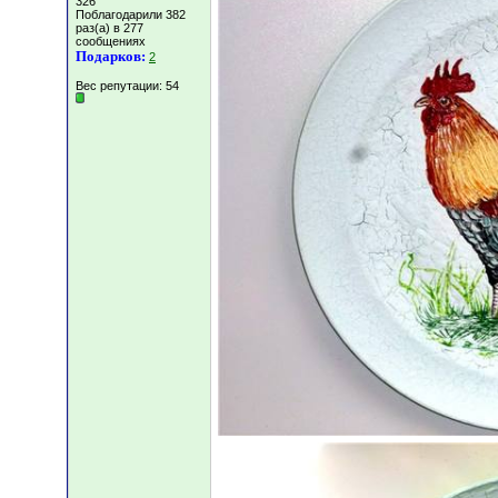
326
Поблагодарили 382
раз(а) в 277
сообщениях
Подарков:
2
Вес репутации:
54