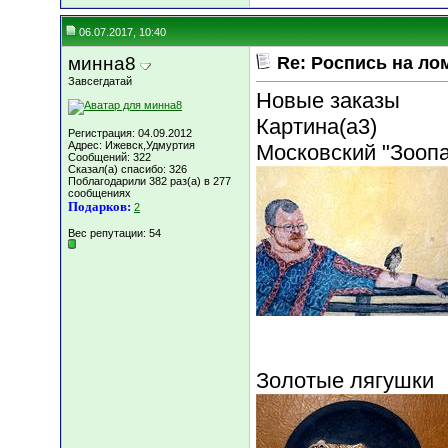
06.07.2017, 10:40
минна8
Re: Роспись на ло
Завсегдатай
Новые заказы
Картина(а3)
Регистрация: 04.09.2012
Адрес: Ижевск,Удмуртия
Московский "Зоопа
Сообщений: 322
Сказал(а) спасибо: 326
Поблагодарили 382 раз(а) в 277
сообщениях
Подарков:
2
Вес репутации:
54
Золотые лягушки