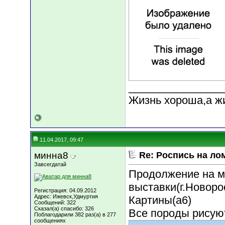
________________
Жизнь хороша,а ж
11.04.2017, 09:47
минна8
Re: Роспись на ло
Завсегдатай
Продолжение на м
выставки(г.Новоро
Регистрация: 04.09.2012
Адрес: Ижевск,Удмуртия
Картины(а6)
Сообщений: 322
Сказал(а) спасибо: 326
Все породы рисуют
Поблагодарили 382 раз(а) в 277
сообщениях