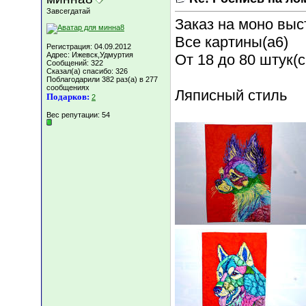
Завсегдатай
Заказ на моно выс
Все картины(а6)
Регистрация: 04.09.2012
Адрес: Ижевск,Удмуртия
От 18 до 80 штук(
Сообщений: 322
Сказал(а) спасибо: 326
Поблагодарили 382 раз(а) в 277
сообщениях
Ляписный стиль
Подарков:
2
Вес репутации:
54