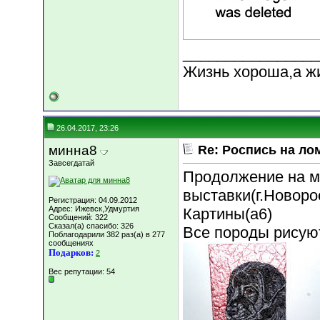
________________
Жизнь хороша,а ж
26.04.2017, 23:26
минна8
Re: Роспись на ло
Завсегдатай
Продолжение на м
выставки(г.Новоро
Регистрация: 04.09.2012
Адрес: Ижевск,Удмуртия
Картины(а6)
Сообщений: 322
Сказал(а) спасибо: 326
Все породы рисуют
Поблагодарили 382 раз(а) в 277
сообщениях
Подарков:
2
Вес репутации:
54