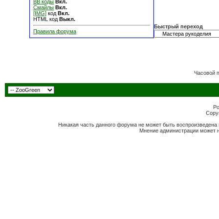
BB коды
Вкл.
Смайлы
Вкл.
[IMG]
код
Вкл.
HTML код
Выкл.
Быстрый переход
Правила форума
Часовой 
Po
Copyr
Никакая часть данного форума не может быть воспроизведена 
Мнение администрации может н