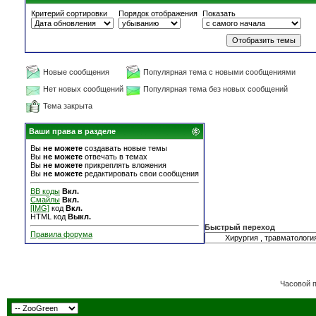
Критерий сортировки
Порядок отображения
Показать
Новые сообщения
Популярная тема с новыми сообщениями
Нет новых сообщений
Популярная тема без новых сообщений
Тема закрыта
Ваши права в разделе
Вы
не можете
создавать новые темы
Вы
не можете
отвечать в темах
Вы
не можете
прикреплять вложения
Вы
не можете
редактировать свои сообщения
BB коды
Вкл.
Смайлы
Вкл.
[IMG]
код
Вкл.
HTML код
Выкл.
Быстрый переход
Правила форума
Часовой 