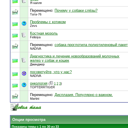
Я-капля
Перемещено:
Почему у собаки слёзы?
Тата-76
Проблемы с котиком
Zevs
Костная мозоль
Felisiya
Перемещено:
собака проглотила полиэтиленовый пакет
NADIVA
Диагностика и лечение новообразований молочных
желез у собак и кошек
Джинджер
посоветуйте, что у нас?
NADIVA
онкология
(
1
2
3
)
TOPTERRTIGER
Перемещено:
Дисплазия. Популярно о важном.
Martini
Опции просмотра
Показаны темы с 1 по 30 из 33