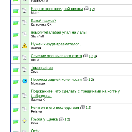
Настя24.08
Разрыв крестовидной связки
(
1
2
)
Murrr
Какой наркоз?
Катеринка СК
помогите!алабай упал на лапы!
Stani7la8
Нужен хирург-травматолог .
Джигит
Лечение хронического отита
(
1
2
3
)
Шена
Томография
Zevs
Перелом задней конечности
(
1
2
)
Монстрик
Подскажите, что сделать с трещинами на когте у
Лабрадора.
Лариса К
Рентген и его последствия
(
1
2
)
Felisiya
Грыжа у щенка
(
1
2
)
Pitka
Отёк