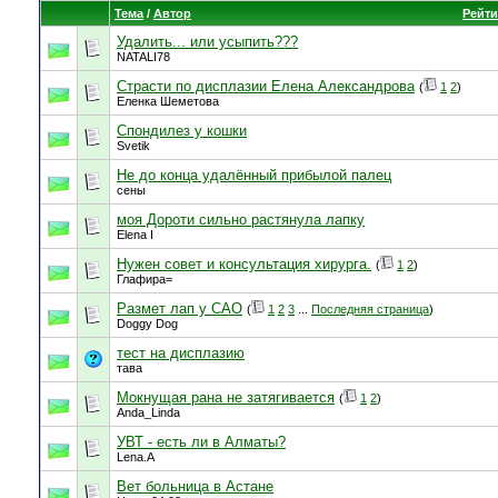
Тема
/
Автор
Рейти
Удалить... или усыпить???
NATALI78
Страсти по дисплазии Елена Александрова
(
1
2
)
Еленка Шеметова
Спондилез у кошки
Svetik
Не до конца удалённый прибылой палец
сены
моя Дороти сильно растянула лапку
Elena I
Нужен совет и консультация хирурга.
(
1
2
)
Глафира=
Размет лап у САО
(
1
2
3
...
Последняя страница
)
Doggy Dog
тест на дисплазию
тава
Мокнущая рана не затягивается
(
1
2
)
Anda_Linda
УВТ - есть ли в Алматы?
Lena.A
Вет больница в Астане