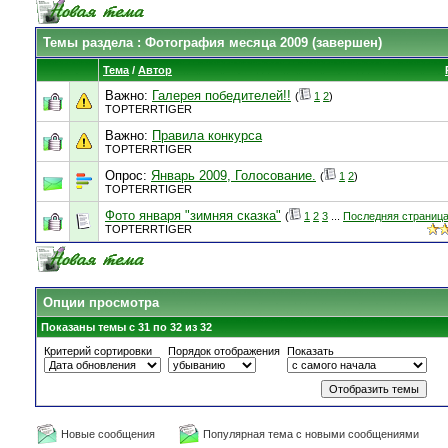
Темы раздела
: Фотография месяца 2009 (завершен)
Тема
/
Автор
Важно:
Галерея победителей!!
(
1
2
)
TOPTERRTIGER
Важно:
Правила конкурса
TOPTERRTIGER
Опрос:
Январь 2009, Голосование.
(
1
2
)
TOPTERRTIGER
Фото января "зимняя сказка"
(
1
2
3
...
Последняя страниц
TOPTERRTIGER
Опции просмотра
Показаны темы с 31 по 32 из 32
Критерий сортировки
Порядок отображения
Показать
Новые сообщения
Популярная тема с новыми сообщениями