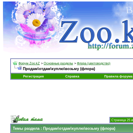
Форум Zoo.kZ
>
Основные разделы
>
Флора (цветоводство)
Продам\отдам\куплю\возьму (флора)
Регистрация
Справка
Правила форума
Страница 25 и
Темы раздела
: Продам\отдам\куплю\возьму (флора)