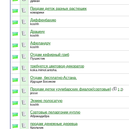
Диман
Продам деток разных растюшек
комарики
Диффенбахию
koshh
Драцену
koshh
Афеландру
koshh
Отдам кефирный гриб
Пушистик
требуется цветовод-декоратор
koka.mimol.antoha.
Отдам, бесплатно-Астана.
Идущая Босиком
Продам детки узумбарских фиалок(сортовые)
(
1
2
)
jesse
Эхмею полосатую
koshh
Сортовые пеларгонии куплю
Абракадабра
продам денежные деревца
Крольчик