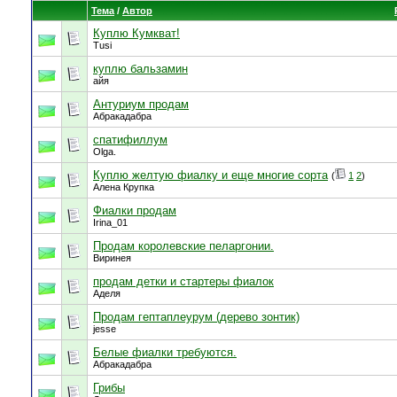
Тема
/
Автор
Куплю Кумкват!
Tusi
куплю бальзамин
айя
Антуриум продам
Абракадабра
спатифиллум
Olga.
Куплю желтую фиалку и еще многие сорта
(
1
2
)
Алена Крупка
Фиалки продам
Irina_01
Продам королевские пеларгонии.
Виринея
продам детки и стартеры фиалок
Аделя
Продам гептаплеурум (дерево зонтик)
jesse
Белые фиалки требуются.
Абракадабра
Грибы