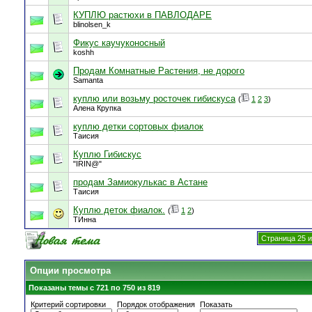
КУПЛЮ растюхи в ПАВЛОДАРЕ
blinolsen_k
Фикус каучуконосный
koshh
Продам Комнатные Растения, не дорого
Samanta
куплю или возьму росточек гибискуса
(
1
2
3
)
Алена Крупка
куплю детки сортовых фиалок
Таисия
Куплю Гибискус
"IRIN@"
продам Замиокулькас в Астане
Таисия
Куплю деток фиалок.
(
1
2
)
ТИнна
Страница 25 и
Опции просмотра
Показаны темы с 721 по 750 из 819
Критерий сортировки
Порядок отображения
Показать