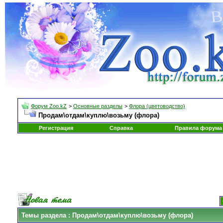
Форум Zoo.kZ
>
Основные разделы
>
Флора (цветоводство)
Продам\отдам\куплю\возьму (флора)
Регистрация
Справка
Правила форума
Темы раздела
: Продам\отдам\куплю\возьму (флора)