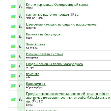
Куплю корневища Орхидеевидной канны
Vellori
комнатные растения продам
(
1
2
)
Чайная_Роза
Цветочные излишки: из сада и с подоконников
гипатия
Вытяжка из биогумуса
neon
Хойи Астана
капелька
Излишки заказа Култана
комарики
Продам саженцы лавра благородного
ta_vps
поменяю
айя
Бальзамины.
Абракадабра
Продам семена экзотических растений, семена tаlinum,
адениумы, плюмерии, росянки, ятрофа Mahapfalensis и
др.
(
1
2
3
)
Linna