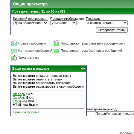
Опции просмотра
Показаны темы с 31 по 60 из 819
Критерий сортировки
Порядок отображения
Показать
Новые сообщения
Популярная тема с новыми сообщениями
Нет новых сообщений
Популярная тема без новых сообщений
Тема закрыта
Ваши права в разделе
Вы
не можете
создавать новые темы
Вы
не можете
отвечать в темах
Вы
не можете
прикреплять вложения
Вы
не можете
редактировать свои сообщения
BB коды
Вкл.
Смайлы
Вкл.
[IMG]
код
Вкл.
HTML код
Выкл.
Быстрый переход
Правила форума
Часовой 