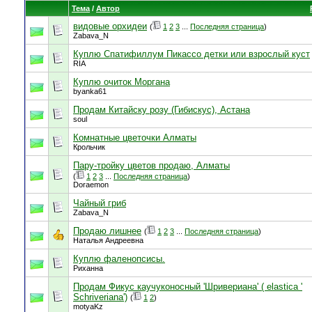
Тема
/
Автор
видовые орхидеи
(
1
2
3
...
Последняя страница
)
Zabava_N
Куплю Спатифиллум Пикассо детки или взрослый куст
RIA
Куплю очиток Моргана
byanka61
Продам Китайску розу (Гибискус), Астана
soul
Комнатные цветочки Алматы
Крольчик
Пару-тройку цветов продаю, Алматы
(
1
2
3
...
Последняя страница
)
Doraemon
Чайный гриб
Zabava_N
Продаю лишнее
(
1
2
3
...
Последняя страница
)
Наталья Андреевна
Куплю фаленопсисы.
Риханна
Продам Фикус каучуконосный 'Шривериана' ( elastica '
Schriveriana')
(
1
2
)
motyaKz