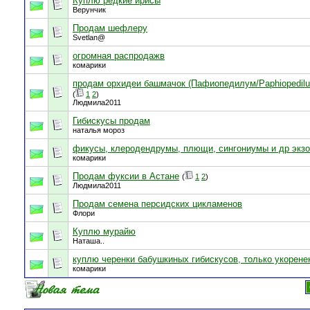
Куплю редкие ирисы
Верунчик
Продам шефлеру
Svetlan@
огромная распродажв
комарики
продам орхидеи башмачок (Пафиопедилум/Paphiopedil
(
1
2
)
Людмила2011
Гибискусы продам
наталья мороз
фикусы, клеродендрумы, плющи, сингониумы и др экзо
комарики
Продам фуксии в Астане
(
1
2
)
Людмила2011
Продам семена персидских цикламенов
Флори
Куплю мурайю
Наташа..
куплю черенки бабушкиных гибискусов, только укорен
комарики