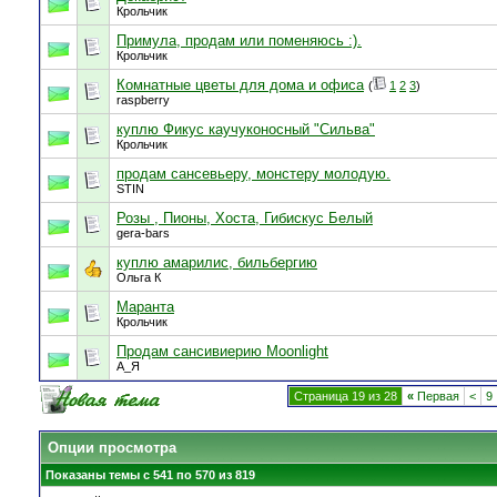
Крольчик
Примула, продам или поменяюсь :).
Крольчик
Комнатные цветы для дома и офиса
(
1
2
3
)
raspberry
куплю Фикус каучуконосный "Сильва"
Крольчик
продам сансевьеру, монстеру молодую.
STIN
Розы , Пионы, Хоста, Гибискус Белый
gera-bars
куплю амарилис, бильбергию
Ольга К
Маранта
Крольчик
Продам сансивиерию Мoonlight
А_Я
Страница 19 из 28
«
Первая
<
9
Опции просмотра
Показаны темы с 541 по 570 из 819