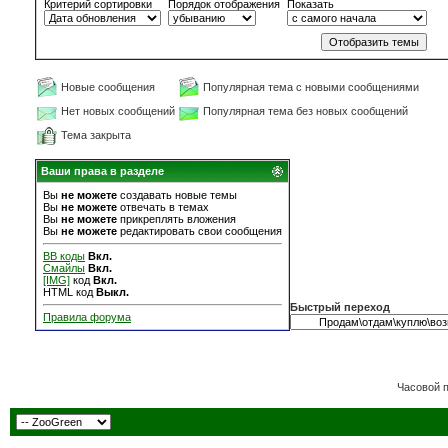
Критерий сортировки
Порядок отображения
Показать
Новые сообщения
Популярная тема с новыми сообщениями
Нет новых сообщений
Популярная тема без новых сообщений
Тема закрыта
Ваши права в разделе
Вы
не можете
создавать новые темы
Вы
не можете
отвечать в темах
Вы
не можете
прикреплять вложения
Вы
не можете
редактировать свои сообщения
BB коды
Вкл.
Смайлы
Вкл.
[IMG]
код
Вкл.
HTML код
Выкл.
Быстрый переход
Правила форума
Часовой 