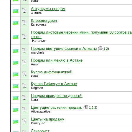
kiara
Антуриумы продам
анютик
Клеродендрон
Катеринка
Продам листовые черенки мини, полумини 30 сортов за
тенге.
-Наталья-
Продам цветущие фиалки в Алматы
(
1
2
)
marchela
Продам или меняю в Астане
Алия
Куплю диффенбахию!!
kiara
Куплю Гибискус в Астане
Dogman
Продам орхидею не дорого!!
kiara
Цветущие растения продам.
(
1
2
3
)
Абракадабра
Цветы на продажу
DmitrySP
Декабрист