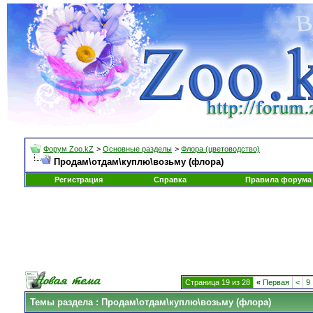
Форум Zoo.kZ
>
Основные разделы
>
Флора (цветоводство)
Продам\отдам\куплю\возьму (флора)
Регистрация
Справка
Правила форума
Страница 19 из 28
«
Первая
<
9
Темы раздела
: Продам\отдам\куплю\возьму (флора)