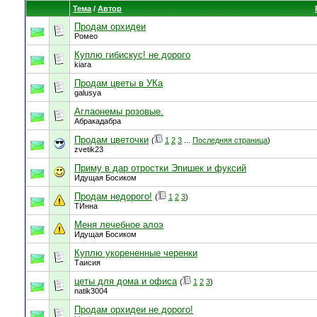
Тема
/
Автор
Продам орхидеи
Ромео
Куплю гибискус! не дорого
kiara
Продам цветы в УКа
galusya
Аглаонемы розовые.
Абракадабра
Продам цветочки
(
1
2
3
...
Последняя страница
)
zvetik23
Приму в дар отростки Эпишек и фуксий
Идущая Босиком
Продам недорого!
(
1
2
3
)
ТИнна
Меня лечебное алоэ
Идущая Босиком
Куплю укорененные черенки
Таисия
цеты для дома и офиса
(
1
2
3
)
natik3004
Продам орхидеи не дорого!