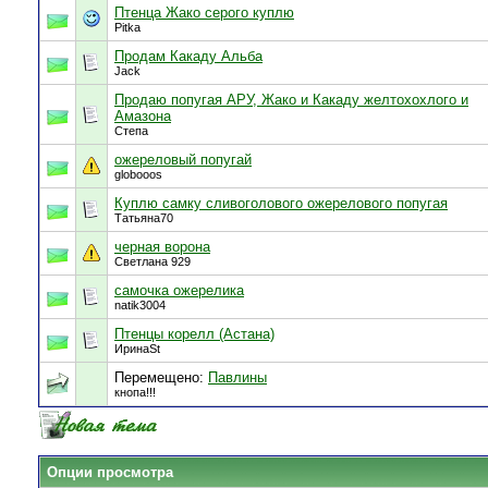
Птенца Жако серого куплю
Pitka
Продам Какаду Альба
Jack
Продаю попугая АРУ, Жако и Какаду желтохохлого и
Амазона
Степа
ожереловый попугай
globooos
Куплю самку сливоголового ожерелового попугая
Татьяна70
черная ворона
Светлана 929
самочка ожерелика
natik3004
Птенцы корелл (Астана)
ИринаSt
Перемещено:
Павлины
кнопа!!!
Опции просмотра