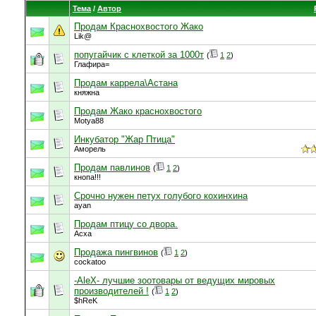
Тема
/
Автор
Продам Краснохвостого Жако
Lik@
попугайчик с клеткой за 1000т
(
1
2
)
Глафира=
Продам каррела\Астана
княжна
Продам Жако краснохвостого
Motya88
Инкубатор "Жар Птица"
Аморель
Продам павлинов
(
1
2
)
кнопа!!!
Срочно нужен петух голубого кохинхина
ayan
Продам птицу со двора.
Асха
Продажа пингвинов
(
1
2
)
cockatoo
-AleX- лучшие зоотовары от ведущих мировых
производителей !
(
1
2
)
$hReK