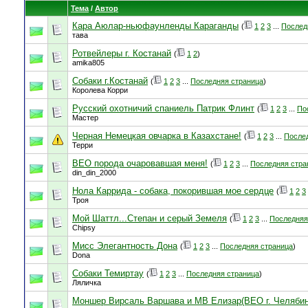
Тема
/
Автор
Кара Аюлар-ньюфаунленды Караганды
(
1
2
3
...
Послед
тава
Ротвейлеры г. Костанай
(
1
2
)
amika805
Собаки г.Костанай
(
1
2
3
...
Последняя страница
)
Королева Корри
Русский охотничий спаниель Патрик Флинт
(
1
2
3
...
По
Мастер
Черная Немецкая овчарка в Казахстане!
(
1
2
3
...
После
Терри
ВЕО порода очаровавшая меня!
(
1
2
3
...
Последняя стра
din_din_2000
Нола Каррида - собака, покорившая мое сердце
(
1
2
3
Троя
Мой Шаттл...Степан и серый Земеля
(
1
2
3
...
Последняя
Chipsy
Мисс Элегантность Дона
(
1
2
3
...
Последняя страница
)
Dona
Собаки Темиртау
(
1
2
3
...
Последняя страница
)
Ляличка
Моншер Вирсаль Варшава и МВ Елизар(ВЕО г. Челябин