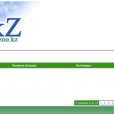
Правила форума
Календарь
Страница 5 из 18
<
1
2
3