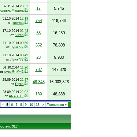
02.11.2014
20:32
17
5,745
олитик Марина
31.10.2014
12:19
754
118,786
от
княжна
17.10.2014
02:43
58
16,239
от
Kurch
11.10.2014
00:50
352
78,808
от
Луна777
11.10.2014
00:49
23
9,930
от
Луна777
01.10.2014
11:20
787
147,320
от
svetl@n@41
28.09.2014
22:37
48,348
16,003,826
от
Герка
28.09.2014
22:02
189
48,888
от
ANABELL
4
5
6
7
8
9
10
15
>
Последняя
»
гостей: 318)