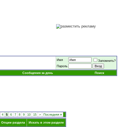
Имя
Запомнить?
Пароль
Сообщения за день
Поиск
4
5
6
7
8
9
10
15
>
Последняя
»
Опции раздела
Искать в этом разделе