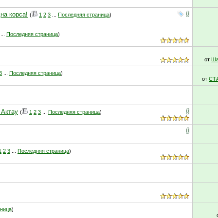
на корса!
(
1
2
3
...
Последняя страница
)
...
Последняя страница
)
от
Ша
3
...
Последняя страница
)
от
СТ
 Актау
(
1
2
3
...
Последняя страница
)
1
2
3
...
Последняя страница
)
аница
)