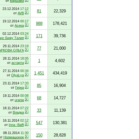
от
варшава
23.12.2014
17:12
81
22,329
от
AVB
19.12.2014
00:17
988
178,421
от
Асека
02.12.2014
03:24
171
39,736
нс Бижу Талия
29.11.2014
23:19
77
21,000
АРКОВА ОЛЬГА
28.11.2014
18:05
1
4,602
от
астарта
27.11.2014
00:34
1,451
434,419
от
OlyaLya
23.11.2014
17:33
85
16,904
от
Герка
19.11.2014
00:08
68
14,727
от
urania
18.11.2014
07:22
33
11,139
от
Владка
16.11.2014
02:12
547
130,381
от
Inna -Baffi
08.11.2014
11:30
150
28,828
от
Нормашонок