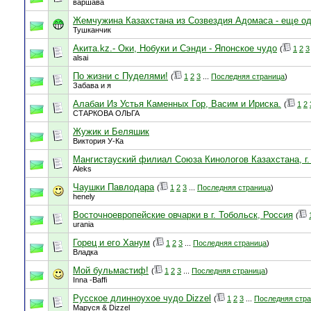
варшава
Жемчужина Казахстана из Созвездия Адомаса - еще од
Тушканчик
Акита.kz.- Оки, Нобуки и Сэнди - Японское чудо
(
1
2
3
alsai
По жизни с Пуделями!
(
1
2
3
...
Последняя страница
)
Забава и я
Алабаи Из Устья Каменных Гор, Васим и Ириска.
(
1
2
СТАРКОВА ОЛЬГА
Жужик и Беляшик
Виктория У-Ка
Мангистауский филиал Союза Кинологов Казахстана, г.
Aleks
Чаушки Павлодара
(
1
2
3
...
Последняя страница
)
henely
Восточноевропейские овчарки в г. Тобольск, Россия
(
urania
Горец и его Ханум
(
1
2
3
...
Последняя страница
)
Владка
Мой бульмастиф!
(
1
2
3
...
Последняя страница
)
Inna -Baffi
Русское длинноухое чудо Dizzel
(
1
2
3
...
Последняя стр
Маруся & Dizzel