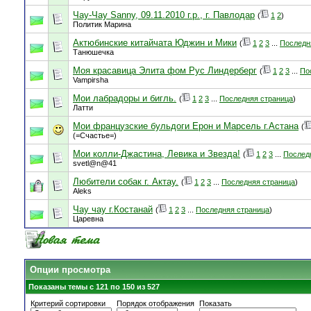
Чау-Чау Sanny, 09.11.2010 г.р., г. Павлодар
(
1
2
)
Политик Марина
Актюбинские китайчата Юджин и Мики
(
1
2
3
...
Последн
Танюшечка
Моя красавица Элита фом Рус Линдерберг
(
1
2
3
...
По
Vampirsha
Мои лабрадоры и бигль.
(
1
2
3
...
Последняя страница
)
Латти
Мои французские бульдоги Ерон и Марсель г.Астана
(
(=Счастье=)
Мои колли-Джастина, Левика и Звезда!
(
1
2
3
...
Послед
svetl@n@41
Любители собак г. Актау.
(
1
2
3
...
Последняя страница
)
Aleks
Чау чау г.Костанай
(
1
2
3
...
Последняя страница
)
Царевна
Опции просмотра
Показаны темы с 121 по 150 из 527
Критерий сортировки
Порядок отображения
Показать