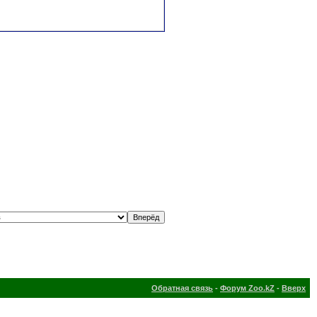
Обратная связь
-
Форум Zoo.kZ
-
Вверх