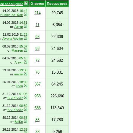
Ответов
Просмотров
ее сообщение
14.02.2015
16:44
214
29,745
т
Husky_de_Rox
14.02.2015
14:51
11
6,054
от
Латти
12.02.2015
11:23
93
22,306
от
Alyona Voytko
08.02.2015
15:07
93
24,604
от
Мастер
04.02.2015
05:10
72
24,582
от
Агент
29.01.2015
19:30
76
15,331
от
marivi
26.01.2015
18:35
367
64,245
от
Троя
31.12.2014
01:06
958
226,696
от
БЫР-БЫР
31.12.2014
00:59
586
113,349
от
БЫР-БЫР
30.12.2014
00:58
85
17,780
от
BelKo
26.12.2014
12:32
38
9,256