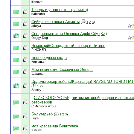
lifanova
Теперь и у нас есть страничка)
sabinchik
Сибирские хаски г.Алматы
(
1
2
3
)
adelya
Среднеазиатская Овчарка Apple City (KZ)
Doggy Dog
Немекций/Стандартный пинчер в Питере
PINCHER
Беспородные сюда
Кирюша
Мои пекинские Сказочные Эльфы
Шахида
Эрдельтерьер-кобель(Караганда) RAYSEND TORID HAT
(
1
2
)
Sherry
,,С ИКСКОГО УСТЬЯ,, питомник сенбернаров и золотис
ретриверов
С Икского Устья
Бультерьер
(
1
2
3
)
Liliya
моя красавица Бониточка
Юлька