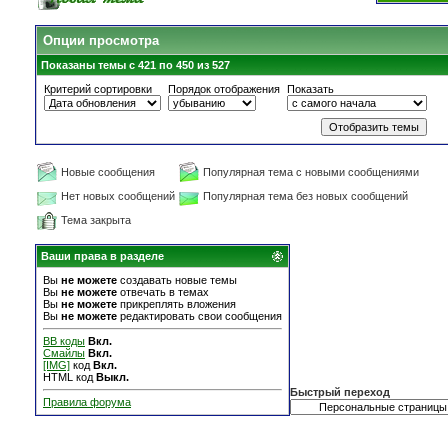
Опции просмотра
Показаны темы с 421 по 450 из 527
Критерий сортировки
Порядок отображения
Показать
Новые сообщения
Популярная тема с новыми сообщениями
Нет новых сообщений
Популярная тема без новых сообщений
Тема закрыта
Ваши права в разделе
Вы
не можете
создавать новые темы
Вы
не можете
отвечать в темах
Вы
не можете
прикреплять вложения
Вы
не можете
редактировать свои сообщения
BB коды
Вкл.
Смайлы
Вкл.
[IMG]
код
Вкл.
HTML код
Выкл.
Быстрый переход
Правила форума