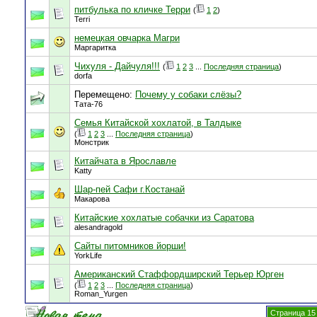
питбулька по кличке Терри
(
1
2
)
Terri
немецкая овчарка Магри
Маргаритка
Чихуля - Дайчуля!!!
(
1
2
3
...
Последняя страница
)
dorfa
Перемещено:
Почему у собаки слёзы?
Тата-76
Семья Китайской хохлатой, в Талдыке
(
1
2
3
...
Последняя страница
)
Монстрик
Китайчата в Ярославле
Katty
Шар-пей Сафи г.Костанай
Макарова
Китайские хохлатые собачки из Саратова
alesandragold
Сайты питомников йорши!
YorkLife
Американский Стаффордширский Терьер Юрген
(
1
2
3
...
Последняя страница
)
Roman_Yurgen
Страница 15 