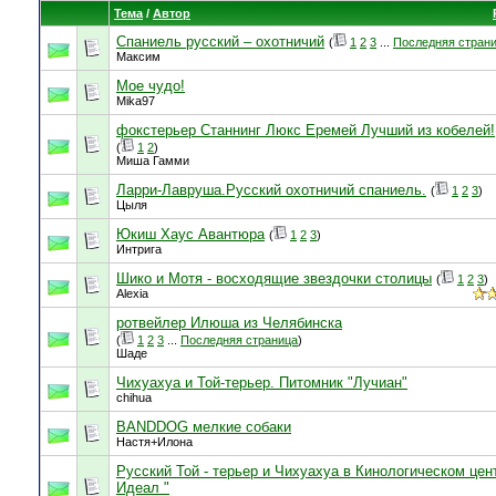
Тема
/
Автор
Спаниель русский – охотничий
(
1
2
3
...
Последняя стран
Максим
Мое чудо!
Mika97
фокстерьер Станнинг Люкс Еремей Лучший из кобелей!
(
1
2
)
Миша Гамми
Ларри-Лавруша.Русский охотничий спаниель.
(
1
2
3
)
Цыля
Юкиш Хаус Авантюра
(
1
2
3
)
Интрига
Шико и Мотя - восходящие звездочки столицы
(
1
2
3
)
Alexia
ротвейлер Илюша из Челябинска
(
1
2
3
...
Последняя страница
)
Шаде
Чихуахуа и Той-терьер. Питомник "Лучиан"
chihua
BANDDOG мелкие собаки
Настя+Илона
Русский Той - терьер и Чихуахуа в Кинологическом цен
Идеал "