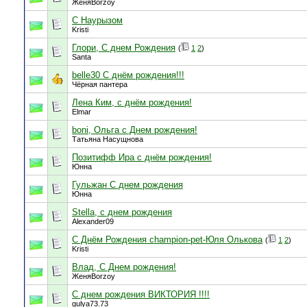
ЖеняBorzoy
С Наурызом
Kristi
Глори, С днем Рождения
(
1
2
)
Santa
belle30 С днём рождения!!!
Чёрная пантера
Лена Ким, с днём рождения!
Elmar
boni, Ольга с Днем рождения!
Татьяна Насущнова
Позитифф Ира с днём рождения!
Юнна
Гульжан С днем рождения
Юнна
Stella, с днем рождения
Alexander09
С Днём Рождения champion-pet-Юля Олькова
(
1
2
)
Kristi
Влад, С Днем рождения!
ЖеняBorzoy
С днем рождения ВИКТОРИЯ !!!!
gulya73.73