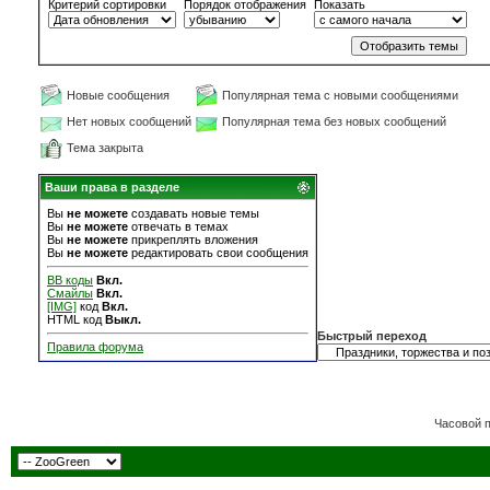
Критерий сортировки
Порядок отображения
Показать
Новые сообщения
Популярная тема с новыми сообщениями
Нет новых сообщений
Популярная тема без новых сообщений
Тема закрыта
Ваши права в разделе
Вы
не можете
создавать новые темы
Вы
не можете
отвечать в темах
Вы
не можете
прикреплять вложения
Вы
не можете
редактировать свои сообщения
BB коды
Вкл.
Смайлы
Вкл.
[IMG]
код
Вкл.
HTML код
Выкл.
Быстрый переход
Правила форума
Часовой 