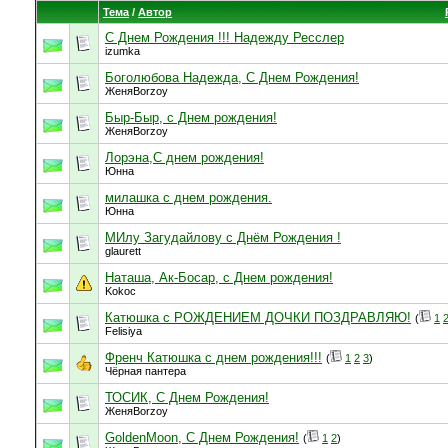
Тема
/
Автор
С Днем Рождения !!! Надежду Ресслер
izumka
Боголюбова Надежда, С Днем Рождения!
ЖеняBorzoy
Быр-Быр, с Днем рождения!
ЖеняBorzoy
Лорэна,С днем рождения!
Юнна
милашка с днем рождения.
Юнна
МИлу Загудайлову с Днём Рождения !
glaurett
Наташа, Ак-Босар, с Днем рождения!
Kokoc
Катюшка с РОЖДЕНИЕМ ДОЧКИ ПОЗДРАВЛЯЮ!
(
1
Felisiya
Френч Катюшка с днем рождения!!!
(
1
2
3
)
Чёрная пантера
ТОСИК, С Днем Рождения!
ЖеняBorzoy
GoldenMoon, С Днем Рождения!
(
1
2
)