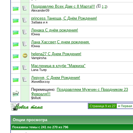
Поздравляю Всех Дам с 8 Марта!!!
(
1
2
)
Alexander09
princess Танюша, С Днём Рождения!
Забава и я
Ленака С днём рождения!
Юнна
Лана Хассвет,С днем рождения.
Юнна
helena27 C Днем Рождения!
Vampirsha
Масленица в клубе "Маркиза"
Lana Тьяр
Леруня, С Днем Рождения!
ЖеняBorzoy
Перемещено:
Поздравляем Мужчин с Праздником 23
Февраля!!!
$hReK
Страница 9 из 27
«
Первая
Опции просмотра
Показаны темы с 241 по 270 из 796