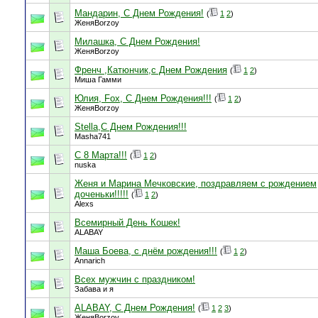
Мандарин, С Днем Рождения!
(
1
2
)
ЖеняBorzoy
Милашка, С Днем Рождения!
ЖеняBorzoy
Френч ,Катюнчик,с Днем Рождения
(
1
2
)
Миша Гамми
Юлия, Fox, С Днем Рождения!!!
(
1
2
)
ЖеняBorzoy
Stella,С Днем Рождения!!!
Masha741
С 8 Марта!!!
(
1
2
)
nuska
Женя и Марина Мечковские, поздравляем с рождением
доченьки!!!!!
(
1
2
)
Alexs
Всемирный День Кошек!
ALABAY
Маша Боева, с днём рождения!!!
(
1
2
)
Annarich
Всех мужчин с праздником!
Забава и я
ALABAY, С Днем Рождения!
(
1
2
3
)
ЖеняBorzoy