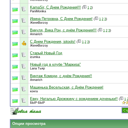
KamaSir, С Днем Рождения!!!
(
1
2
)
PaniMonika
Ирина Петровна, С Днем Рождения!
(
1
2
3
)
ЖеняBorzoy
Викуля, Вика Рон, с днём Рождения!!!
(
1
2
3
)
Annarich
С Днем Рождения, iptools!
(
1
2
3
)
ЖеняBorzoy
Старый Новый Год
izumka
Новый год в клубе "Маркиза"
Lana Тьяр
Винтаж Комеди, с днём Рождения!!
Annarich
Машенька Весельская, с Днём Рождения!
конга
Евку, Наталью Дрожжину с рождением доченьки!!
(
1
БЫР-БЫР
Ст
Опции просмотра