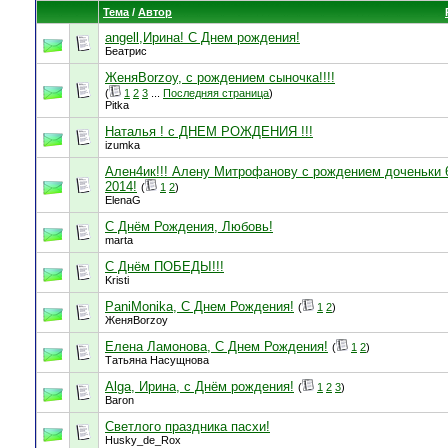
Тема
/
Автор
angell,Ирина! С Днем рождения!
Беатрис
ЖеняBorzoy, с рождением сыночка!!!!
(
1
2
3
...
Последняя страница
)
Pitka
Наталья ! с ДНЕМ РОЖДЕНИЯ !!!
izumka
Ален4ик!!! Алену Митрофанову с рождением доченьки 
2014!
(
1
2
)
ElenaG
С Днём Рождения, Любовь!
marta
С Днём ПОБЕДЫ!!!
Kristi
PaniMonika, С Днем Рождения!
(
1
2
)
ЖеняBorzoy
Елена Ламонова, С Днем Рождения!
(
1
2
)
Татьяна Насущнова
Alga, Ирина, с Днём рождения!
(
1
2
3
)
Baron
Светлого праздника пасхи!
Husky_de_Rox