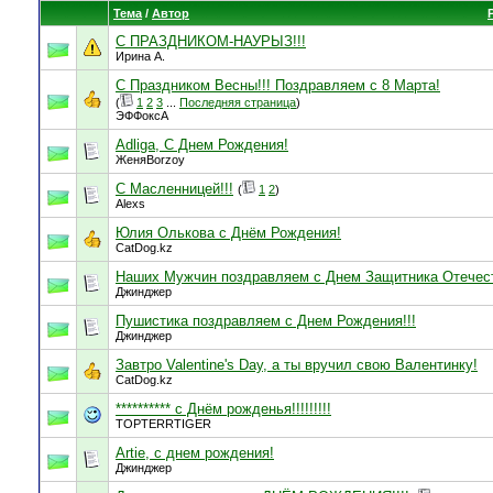
Тема
/
Автор
С ПРАЗДНИКОМ-НАУРЫЗ!!!
Ирина А.
С Праздником Весны!!! Поздравляем с 8 Марта!
(
1
2
3
...
Последняя страница
)
ЭФФоксА
Adliga, С Днем Рождения!
ЖеняBorzoy
С Масленницей!!!
(
1
2
)
Alexs
Юлия Олькова с Днём Рождения!
CatDog.kz
Наших Мужчин поздравляем с Днем Защитника Отечест
Джинджер
Пушистика поздравляем с Днем Рождения!!!
Джинджер
Завтро Valentine's Day, а ты вручил свою Валентинку!
CatDog.kz
********** с Днём рожденья!!!!!!!!!
TOPTERRTIGER
Artie, с днем рождения!
Джинджер