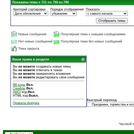
Показаны темы с 721 по 750 из 796
Критерий сортировки
Порядок отображения
Показать
Новые сообщения
Популярная тема с новыми сообщениями
Нет новых сообщений
Популярная тема без новых сообщений
Тема закрыта
Ваши права в разделе
Вы
не можете
создавать новые темы
Вы
не можете
отвечать в темах
Вы
не можете
прикреплять вложения
Вы
не можете
редактировать свои сообщения
BB коды
Вкл.
Смайлы
Вкл.
[IMG]
код
Вкл.
HTML код
Выкл.
Быстрый переход
Правила форума
Часовой 