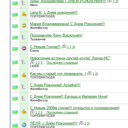
Дина, поздравляем с ДНЁМ РОЖДЕНИЯ!!!!
(
1
2
)
Alexs
Lana-K, с Днём рождения!!!
TOPTERRTIGER
Мария Владимировна! С Днем Рождения!!!
ЖеняBorzoy
Поздравляю Лену Васильеву!
Тушканчик
С Новым Годом!!!
(
1
2
3
)
Елена
Новогодние встречи друзей клуба" Лидер-НС"
(
1
2
3
...
Последняя страница
)
LIDER
Как мы старый год проважали :)
(
1
2
)
TOPTERRTIGER
С Днем Рождения! Aziatka!!!!
ЖеняBorzoy
С Днем Рождения!! Евгеша и Империя Ночи!
ЖеняBorzoy
C Новым 2008м годом!!! (открытки и поздравления)
(
1
2
3
...
Последняя страница
)
TOPTERRTIGER
ЛЁЛЯ, с Днём Рождения!!!!
(
1
2
)
TOPTERRTIGER