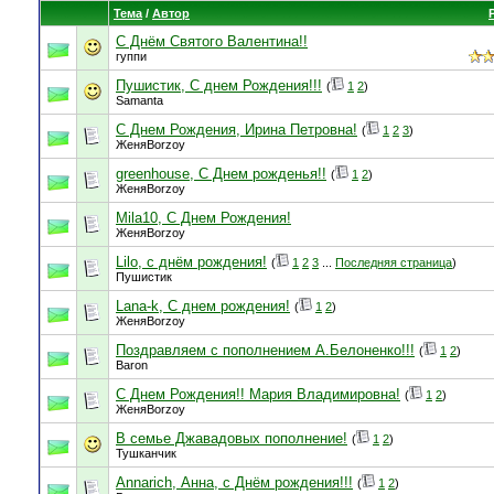
Тема
/
Автор
С Днём Святого Валентина!!
гуппи
Пушистик, С днем Рождения!!!
(
1
2
)
Samanta
С Днем Рождения, Ирина Петровна!
(
1
2
3
)
ЖеняBorzoy
greenhouse, С Днем рожденья!!
(
1
2
)
ЖеняBorzoy
Mila10, С Днем Рождения!
ЖеняBorzoy
Lilo, с днём рождения!
(
1
2
3
...
Последняя страница
)
Пушистик
Lana-k, С днем рождения!
(
1
2
)
ЖеняBorzoy
Поздравляем с пополнением А.Белоненко!!!
(
1
2
)
Baron
С Днем Рождения!! Мария Владимировна!
(
1
2
)
ЖеняBorzoy
В семье Джавадовых пополнение!
(
1
2
)
Тушканчик
Annarich, Анна, с Днём рождения!!!
(
1
2
)