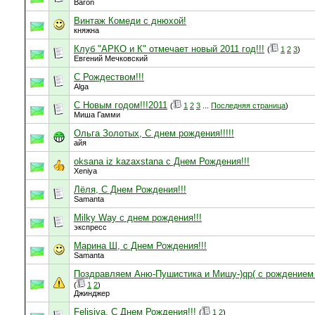
Baron
Винтаж Комеди с днюхой!
княжна
Клуб "АРКО и К" отмечает новый 2011 год!!!
(
1
2
3
)
Евгений Мечковский
С Рождеством!!!
Alga
С Новым годом!!!2011
(
1
2
3
...
Последняя страница
)
Миша Гамми
Ольга Золотых, С днем рождения!!!!!
айя
oksana iz kazaxstana с Днем Рождения!!!
Xeniya
Лёля, С Днем Рождения!!!
Samanta
Milky Way с днем рождения!!!
экспресс
Марина Ш, с Днем Рождения!!!
Samanta
Поздравляем Аню-Пушистика и Мишу-)qp( с рождением
(
1
2
)
Джинджер
Felisiya, С Днем Рождения!!!
(
1
2
)