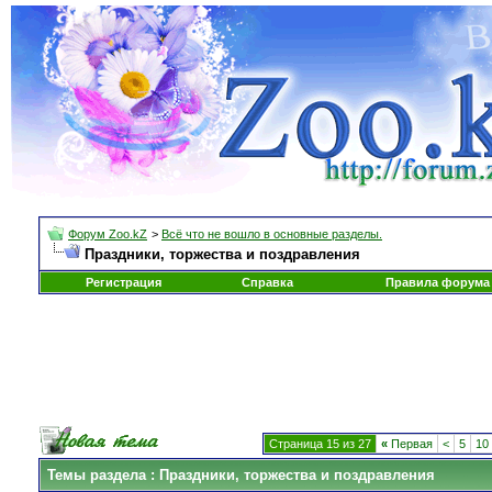
Форум Zoo.kZ
>
Всё что не вошло в основные разделы.
Праздники, торжества и поздравления
Регистрация
Справка
Правила форума
Страница 15 из 27
«
Первая
<
5
10
Темы раздела
: Праздники, торжества и поздравления