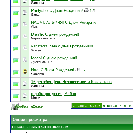
Samanta
Priirtyshe, с Днем Рождения!
(
1
2
)
Santa
NAOMI, АЛЬФИЯ! С Днем Рождения!
Alga
Dian4ik С днём рождения!!!
Чёрная пантера
yanafed81 Яна с Днем рождения!!!
Xeniya
Mario! C днем рождения!!
Джоконда 007
Ида, С Днем Рождения!
(
1
2
)
Samanta
16 декабря День Независимости Казахстана
Samanta
с днём рождения, Алёна
klimez
Страница 15 из 27
«
Первая
<
5
10
Опции просмотра
Показаны темы с 421 по 450 из 796