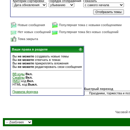
Критерий сортировки
Порядок отображения
Показать
Новые сообщения
Популярная тема с новыми сообщениями
Нет новых сообщений
Популярная тема без новых сообщений
Тема закрыта
Ваши права в разделе
Вы
не можете
создавать новые темы
Вы
не можете
отвечать в темах
Вы
не можете
прикреплять вложения
Вы
не можете
редактировать свои сообщения
BB коды
Вкл.
Смайлы
Вкл.
[IMG]
код
Вкл.
HTML код
Выкл.
Быстрый переход
Правила форума
Часовой 