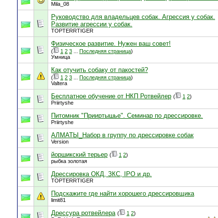
Mila_08
Руководство для владельцев собак. Агpессия у собак.
Развитие агpессии у собак.
TOPTERRTIGER
Физическое развитие. Нужен ваш совет!
(
1
2
3
...
Последняя страница
)
Умница
Как отучить собаку от пакостей?
(
1
2
3
...
Последняя страница
)
Valtera
Бесплатное обучение от НКП Ротвейлер
(
1
2
)
Priirtyshe
Питомник "Прииртышье". Семинар по дрессировке.
Priirtyshe
АЛМАТЫ_Набор в группу по дрессировке собак
Version
йоршикский терьер
(
1
2
)
рыбка золотая
Дрессировка ОКД, ЗКС, IPO и др.
TOPTERRTIGER
Подскажите где найти хорошего дрессировщика
limit81
Дрессура ротвейлера
(
1
2
)