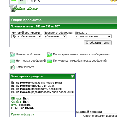
P_E_H_A_T
Опции просмотра
Показаны темы с 511 по 537 из 537
Критерий сортировки
Порядок отображения
Показать
Новые сообщения
Популярная тема с новыми сообщениями
Нет новых сообщений
Популярная тема без новых сообщений
Тема закрыта
Ваши права в разделе
Вы
не можете
создавать новые темы
Вы
не можете
отвечать в темах
Вы
не можете
прикреплять вложения
Вы
не можете
редактировать свои сообщения
BB коды
Вкл.
Смайлы
Вкл.
[IMG]
код
Вкл.
HTML код
Выкл.
Быстрый переход
Правила форума