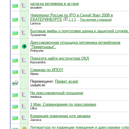
натаска ретривера в астане
assalom
Чемпионат России по IPO и Седой Урал 2008 в
ЕКАТЕРИНБУРГЕ
(
1
2
3
...
Последняя страница
)
Larissa
Бытовые мифы о подготовке щенка к защитной службе.
Тушканчик
Дрессировочная площадка питомника ротвейлеров
"Прииртышье".
Priirtyshe
Помогите найти инструктора ОКД
Kassandra
Семинар по ИПО!!!
Ириш
Перемещено:
Привет всем!
stella86.86
На дрессировочной площадке
medusa
1 Мая. Соревнования по дрессировке
Ultra
Коррекция поведения для овчарки
Jassica
Литература по коррекции поведения и дрессировке соба