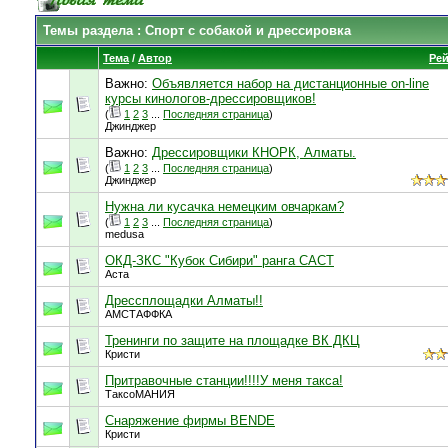
Темы раздела
: Спорт с собакой и дрессировка
Тема
/
Автор
Рей
Важно:
Объявляется набор на дистанционные on-line
курсы кинологов-дрессировщиков!
(
1
2
3
...
Последняя страница
)
Джинджер
Важно:
Дрессировщики КНОРК, Алматы.
(
1
2
3
...
Последняя страница
)
Джинджер
Нужна ли кусачка немецким овчаркам?
(
1
2
3
...
Последняя страница
)
medusa
ОКД-ЗКС "Кубок Сибири" ранга САСТ
Аста
Дрессплощадки Алматы!!
АМСТАФФКА
Тренинги по защите на площадке ВК ДКЦ
Кристи
Притравочные станции!!!!У меня такса!
ТаксоМАНИЯ
Снаряжение фирмы BENDE
Кристи