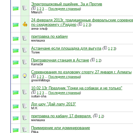
Электрошоковый ошейник. За и Против
(
1
2
3
...
Последняя страница
)
Milanzh
24 февраля 2013г. традиционные февральские соревно
по скиджорингу г.Риддер
(
1
2
3
)
анна-эльф
притравка по кабану
милашка
Астанчане если площадка для выгула
(
1
2
3
)
Толик
Притравочная станция в Астане
(
1
2
)
KamaSir
Соревнования по ездовому спорту 27 января г. Алматы
(
1
2
3
...
Последняя страница
)
greenhilldogs
10.02.13г Праздник "Гонки на собаках и не только"
(
1
2
3
...
Последняя страница
)
sultan-sha
Дог-шоу "Дай лапу 2013"
М.Н.
притравка по кабану 17 февраля.
(
1
2
)
милашка
Примирение или доминирование
Pitka