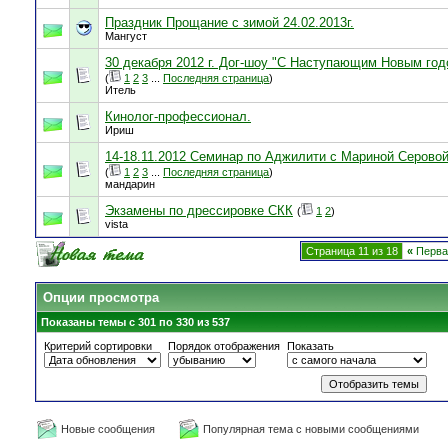
Праздник Прощание с зимой 24.02.2013г.
Мангуст
30 декабря 2012 г. Дог-шоу "С Наступающим Новым год
(
1
2
3
...
Последняя страница
)
Итель
Кинолог-профессионал.
Ириш
14-18.11.2012 Семинар по Аджилити с Мариной Серово
(
1
2
3
...
Последняя страница
)
мандарин
Экзамены по дрессировке СКК
(
1
2
)
vista
Страница 11 из 18
«
Перва
Опции просмотра
Показаны темы с 301 по 330 из 537
Критерий сортировки
Порядок отображения
Показать
Новые сообщения
Популярная тема с новыми сообщениями