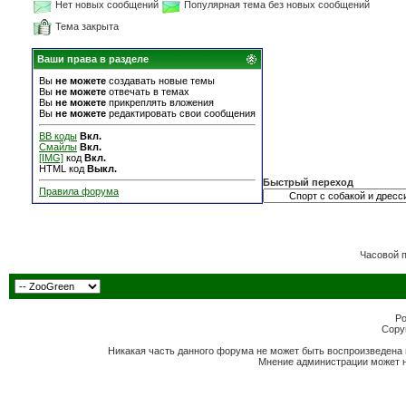
Нет новых сообщений
Популярная тема без новых сообщений
Тема закрыта
Ваши права в разделе
Вы
не можете
создавать новые темы
Вы
не можете
отвечать в темах
Вы
не можете
прикреплять вложения
Вы
не можете
редактировать свои сообщения
BB коды
Вкл.
Смайлы
Вкл.
[IMG]
код
Вкл.
HTML код
Выкл.
Быстрый переход
Правила форума
Часовой 
Po
Copyr
Никакая часть данного форума не может быть воспроизведена 
Мнение администрации может н