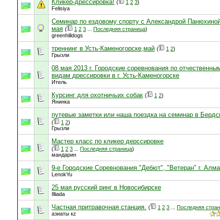
Кликер-дрессировка!
(
1
2
3
)
Felisiya
Семинар по ездовому спорту с Александрой Панюхиной
мая
(
1
2
3
...
Последняя страница
)
greenhilldogs
треннинг в Усть-Каменогорске,май
(
1
2
)
Грызли
08 мая 2013 г. Городские соревнования по отчественны
видам дрессировки в г. Усть-Каменогорске
Итель
Курсинг для охотничьих собак
(
1
2
)
Янинка
путевые заметки или наша поездка на семинар в Бердс
(
1
2
)
Грызли
Мастер класс по кликер дерссировке
(
1
2
3
...
Последняя страница
)
мандарин
9-е Городские Соревнования "Дебют", "Ветеран" г. Алм
LenokYu
25 мая русский ринг в Новосибирске
Illiada
Частная притравочная станция.
(
1
2
3
...
Последняя стра
азиаты кz