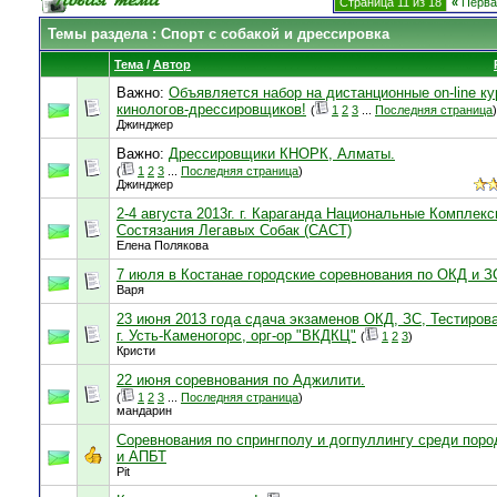
Страница 11 из 18
«
Перва
Темы раздела
: Спорт с собакой и дрессировка
Тема
/
Автор
Важно:
Объявляется набор на дистанционные on-line к
кинологов-дрессировщиков!
(
1
2
3
...
Последняя страница
)
Джинджер
Важно:
Дрессировщики КНОРК, Алматы.
(
1
2
3
...
Последняя страница
)
Джинджер
2-4 августа 2013г. г. Караганда Национальные Комплек
Состязания Легавых Собак (САСТ)
Елена Полякова
7 июля в Костанае городские соревнования по ОКД и З
Варя
23 июня 2013 года сдача экзаменов ОКД, ЗС, Тестиров
г. Усть-Каменогорс, орг-ор "ВКДКЦ"
(
1
2
3
)
Кристи
22 июня соревнования по Аджилити.
(
1
2
3
...
Последняя страница
)
мандарин
Соревнования по спрингполу и догпуллингу среди пор
и АПБТ
Pit