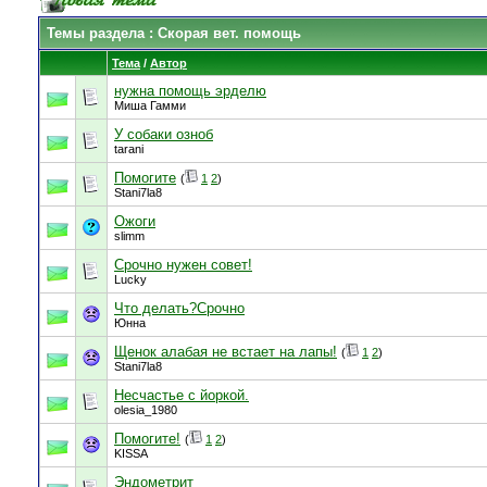
Темы раздела
: Скорая вет. помощь
Тема
/
Автор
нужна помощь эрделю
Миша Гамми
У собаки озноб
tarani
Помогите
(
1
2
)
Stani7la8
Ожоги
slimm
Срочно нужен совет!
Luсky
Что делать?Срочно
Юнна
Щенок алабая не встает на лапы!
(
1
2
)
Stani7la8
Несчастье с йоркой.
olesia_1980
Помогите!
(
1
2
)
KISSA
Эндометрит