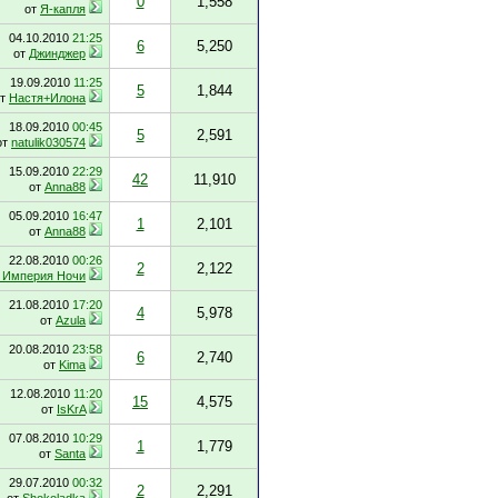
0
1,558
от
Я-капля
04.10.2010
21:25
6
5,250
от
Джинджер
19.09.2010
11:25
5
1,844
от
Настя+Илона
18.09.2010
00:45
5
2,591
от
natulik030574
15.09.2010
22:29
42
11,910
от
Anna88
05.09.2010
16:47
1
2,101
от
Anna88
22.08.2010
00:26
2
2,122
 Империя Ночи
21.08.2010
17:20
4
5,978
от
Azula
20.08.2010
23:58
6
2,740
от
Kima
12.08.2010
11:20
15
4,575
от
IsKrA
07.08.2010
10:29
1
1,779
от
Santa
29.07.2010
00:32
2
2,291