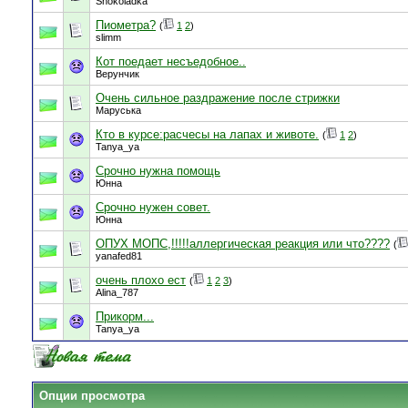
Shokoladka
Пиометра?
(
1
2
)
slimm
Кот поедает несъедобное..
Верунчик
Очень сильное раздражение после стрижки
Маруська
Кто в курсе:расчесы на лапах и животе.
(
1
2
)
Tanya_ya
Срочно нужна помощь
Юнна
Срочно нужен совет.
Юнна
ОПУХ МОПС,!!!!!аллергическая реакция или что????
(
yanafed81
очень плохо ест
(
1
2
3
)
Alina_787
Прикорм...
Tanya_ya
Опции просмотра