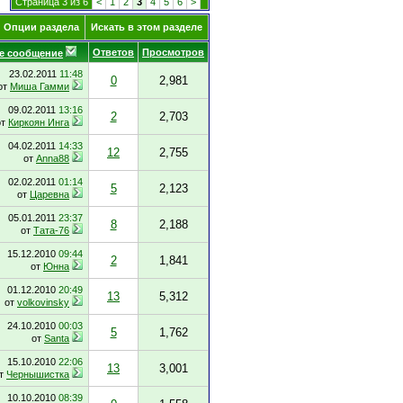
Страница 3 из 6
<
1
2
3
4
5
6
>
Опции раздела
Искать в этом разделе
Ответов
Просмотров
е сообщение
23.02.2011
11:48
0
2,981
от
Миша Гамми
09.02.2011
13:16
2
2,703
от
Киркоян Инга
04.02.2011
14:33
12
2,755
от
Anna88
02.02.2011
01:14
5
2,123
от
Царевна
05.01.2011
23:37
8
2,188
от
Тата-76
15.12.2010
09:44
2
1,841
от
Юнна
01.12.2010
20:49
13
5,312
от
volkovinsky
24.10.2010
00:03
5
1,762
от
Santa
15.10.2010
22:06
13
3,001
т
Чернышистка
10.10.2010
08:39