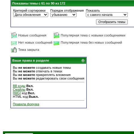
Показаны темы с 61 по 90 из 172
Критерий сортировки
Порядок отображения
Показать
Новые сообщения
Популярная тема с новыми сообщениями
Нет новых сообщений
Популярная тема без новых сообщений
Тема закрыта
Ваши права в разделе
Вы
не можете
создавать новые темы
Вы
не можете
отвечать в темах
Вы
не можете
прикреплять вложения
Вы
не можете
редактировать свои сообщения
BB коды
Вкл.
Смайлы
Вкл.
[IMG]
код
Вкл.
HTML код
Выкл.
Правила форума