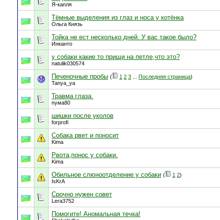
Я-капля
Тёмные выделения из глаз и носа у котёнка
Ольга Князь
Тойка не ест несколько дней. У вас такое было?
Инканто
у собаки какие то прищи на петле,что это?
natulik030574
Печеночные пробы
(
1
2
3
...
Последняя страница
)
Tanya_ya
Травма глаза.
пума80
шишки после уколов
forprofi
Собака рвет и поносит
Kima
Рвота,понос у собаки.
Kima
Обильное слюноотделение у собаки
(
1
2
)
IsKrA
Срочно нужен совет
Lera3752
Помогите! Аномальная течка!