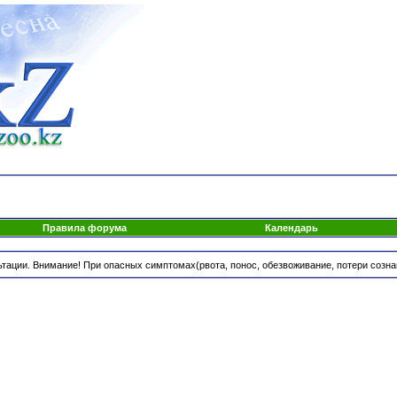
Правила форума
Календарь
ации. Внимание! При опасных симптомах(рвота, понос, обезвоживание, потери созн