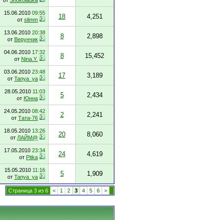
от
Shokoladka
15.06.2010
09:55
18
4,251
от
slimm
13.06.2010
20:38
8
2,898
от
Верунчик
04.06.2010
17:32
8
15,452
от
Nina.Y.
03.06.2010
23:48
17
3,189
от
Tanya_ya
28.05.2010
11:03
5
2,434
от
Юнна
24.05.2010
08:42
2
2,241
от
Тата-76
18.05.2010
13:26
20
8,060
от
ЛАЙМ@
17.05.2010
23:34
24
4,619
от
Pitka
15.05.2010
11:16
5
1,909
от
Tanya_ya
Страница 3 из 6
<
1
2
3
4
5
6
>