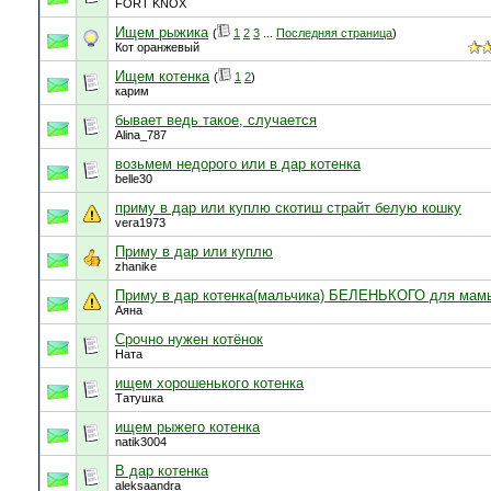
FORT KNOX
Ищем рыжика
(
1
2
3
...
Последняя страница
)
Кот оранжевый
Ищем котенка
(
1
2
)
карим
бывает ведь такое, случается
Alina_787
возьмем недорого или в дар котенка
belle30
приму в дар или куплю скотиш страйт белую кошку
vera1973
Приму в дар или куплю
zhanike
Приму в дар котенка(мальчика) БЕЛЕНЬКОГО для мам
Аяна
Срочно нужен котёнок
Ната
ищем хорошенького котенка
Татушка
ищем рыжего котенка
natik3004
В дар котенка
aleksaandra