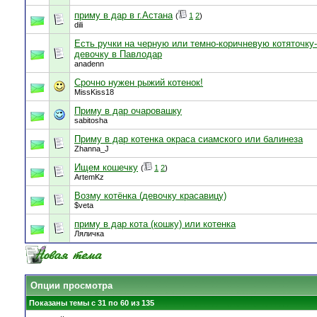
приму в дар в г.Астана
(
1
2
)
dili
Есть ручки на черную или темно-коричневую котяточку-
девочку в Павлодар
anadenn
Срочно нужен рыжий котенок!
MissKiss18
Приму в дар очаровашку
sabitosha
Приму в дар котенка окраса сиамского или балинеза
Zhanna_J
Ищем кошечку
(
1
2
)
ArtemKz
Возму котёнка (девочку красавицу)
$veta
приму в дар кота (кошку) или котенка
Ляличка
Опции просмотра
Показаны темы с 31 по 60 из 135