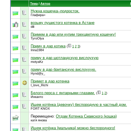
Тема
/
Автор
Нужна кошечка--подросток.
Глафира=
возьму пушистого котенка в Астане
dili
Примем в дар или купим трехцветную кошечку!
TyroOlya
Приму в дар котика
(
1
2
3
)
Inna1984
приму в дар шотландскую вислоухую
motyaKz
приму в дар британскую вислоухую.
Hynd@y_
Примет в дар котенка
I_love_Richi
Белого перса с янтарными глазами.
(
1
2
)
Инканто
Ищем котёнка (девочку) беспородную в частный дом.
FORT KNOX
Перемещено:
Отдам Котенка Сиамского (кошка)
катя янова
Ищем котёнка (мальчика) можно беспородного!