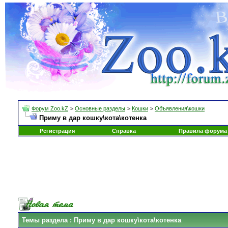
Форум Zoo.kZ
>
Основные разделы
>
Кошки
>
Объявления\кошки
Приму в дар кошку\кота\котенка
Регистрация
Справка
Правила форума
Темы раздела
: Приму в дар кошку\кота\котенка