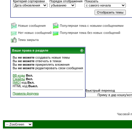
Критерий сортировки
Порядок отображения
Показать
Новые сообщения
Популярная тема с новыми сообщениями
Нет новых сообщений
Популярная тема без новых сообщений
Тема закрыта
Ваши права в разделе
Вы
не можете
создавать новые темы
Вы
не можете
отвечать в темах
Вы
не можете
прикреплять вложения
Вы
не можете
редактировать свои сообщения
BB коды
Вкл.
Смайлы
Вкл.
[IMG]
код
Вкл.
HTML код
Выкл.
Быстрый переход
Правила форума
Часовой 