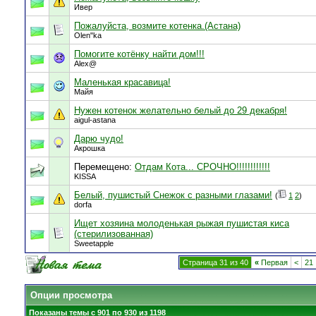
Ивер
Пожалуйста, возмите котенка.(Астана)
Olen"ka
Помогите котёнку найти дом!!!
Alex@
Маленькая красавица!
Майя
Нужен котенок желательно белый до 29 декабря!
aigul-astana
Дарю чудо!
Акрошка
Перемещено:
Отдам Кота... СРОЧНО!!!!!!!!!!!!
KISSA
Белый, пушистый Снежок с разными глазами!
(
1
2
)
dorfa
Ищет хозяина молоденькая рыжая пушистая киса
(стерилизованная)
Sweetapple
Страница 31 из 40
«
Первая
<
21
Опции просмотра
Показаны темы с 901 по 930 из 1198