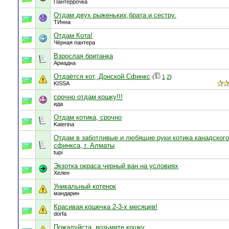
Пантеррочка
Отдам двух рыженьких,брата и сестру.
ТИнна
Отдам Кота!
Чёрная пантера
Взрослая британка
Ариадна
Отдаётся кот, Донской Сфинкс
(
1
2
)
KISSA
срочно отдам кошку!!!
ида
Отдам котика, срочно
Katerina
Отдам в заботливые и любящие руки котика канадского
сфинкса, г. Алматы
tupi
Экзотка окраса черный ван на условиях
Хелен
Уникальный котенок
мандарин
Красивая кошечка 2-3-х месяцев!
dorfa
Пожалуйста, возьмите кошку