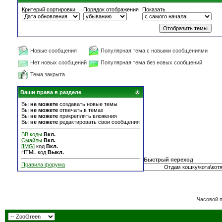
Критерий сортировки
Порядок отображения
Показать
Новые сообщения
Популярная тема с новыми сообщениями
Нет новых сообщений
Популярная тема без новых сообщений
Тема закрыта
Ваши права в разделе
Вы
не можете
создавать новые темы
Вы
не можете
отвечать в темах
Вы
не можете
прикреплять вложения
Вы
не можете
редактировать свои сообщения
BB коды
Вкл.
Смайлы
Вкл.
[IMG]
код
Вкл.
HTML код
Выкл.
Быстрый переход
Правила форума
Часовой 