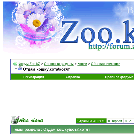
Форум Zoo.kZ
>
Основные разделы
>
Кошки
>
Объявления\кошки
Отдам кошку\кота\котят
Регистрация
Справка
Правила форума
Страница 31 из 40
«
Первая
<
21
Темы раздела
: Отдам кошку\кота\котят