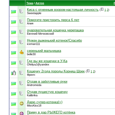
Тема
/
Автор
Киса с огненным взором-настоящая личность
(
1
2
)
Sweetapple
Помогите пристроить перса 6 лет
Алия
очаровательная кошечка черепашка
Евгений Мечковский
Нужен рыженький котенок!Спасибо
iceman111
серенький мальчишка
belle30
Где вы же кошечки в У-Ка
OfeliyaJ@yandex
Кошечку 2года породы Корниш Шрек
(
1
2
)
Френч
Отдам в заботливые руки
Andromeda
Отдам пушистую кошечку
Kalibrika
Дарю супер-котенка!=)
MissKiss18
Приму в дар РЫЖЕГО котёнка