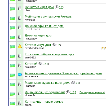
Глафира=
Пушистик ищет дом
(
1
2
)
olko
Мейн-куня в лучши руки Алматы
Лукерия
Донской сфинкс ищет дом.
FORT KNOX
Девочка ищет дом
Глафира=
Котятки ищут дом
(
1
2
)
overheadaccess
Кот-почти сибиряк в хорошие руки
anjel0812
Котятки!
(
1
2
3
)
anjel0812
Астана котенок девонька 3 месяца в дорейшие ручки
катя янова
Маленькая мурлыка ищет дом.
(
1
2
)
Глафира=
Ищем любящих родителей!
(
1
2
3
...
Последняя страница
)
ИринаSt
Котята ищут новую семью
aljona