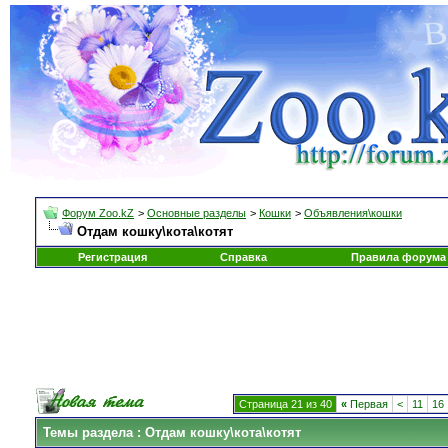
Форум Zoo.kZ
>
Основные разделы
>
Кошки
>
Объявления\кошки
Отдам кошку\кота\котят
Регистрация
Справка
Правила форума
Страница 21 из 40
«
Первая
<
11
16
Темы раздела
: Отдам кошку\кота\котят