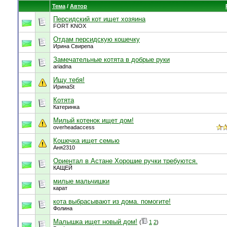
Тема
/
Автор
Персидский кот ищет хозяина
FORT KNOX
Отдам персидскую кошечку
Ирина Свирепа
Замечательные котята в добрые руки
ariadna
Ищу тебя!
ИринаSt
Котята
Катеринка
Милый котенок ищет дом!
overheadaccess
Кошечка ищет семью
Аня2310
Ориентал в Астане Хорошие ручки требуются.
КАЩЕЙ
милые мальчишки
карат
кота выбрасывают из дома. помогите!
Фолина
Малышка ищет новый дом!
(
1
2
)