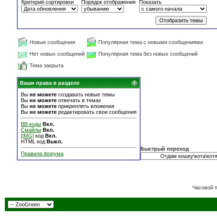
Критерий сортировки
Порядок отображения
Показать
Новые сообщения
Популярная тема с новыми сообщениями
Нет новых сообщений
Популярная тема без новых сообщений
Тема закрыта
Ваши права в разделе
Вы
не можете
создавать новые темы
Вы
не можете
отвечать в темах
Вы
не можете
прикреплять вложения
Вы
не можете
редактировать свои сообщения
BB коды
Вкл.
Смайлы
Вкл.
[IMG]
код
Вкл.
HTML код
Выкл.
Быстрый переход
Правила форума
Часовой 