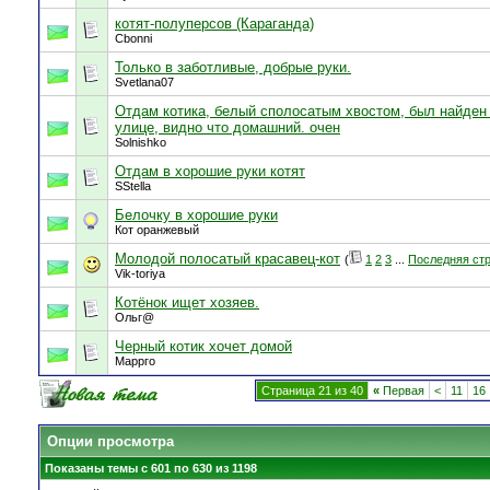
котят-полуперсов (Караганда)
Cbonni
Только в заботливые, добрые руки.
Svetlana07
Отдам котика, белый сполосатым хвостом, был найден
улице, видно что домашний. очен
Solnishko
Отдам в хорошие руки котят
SStella
Белочку в хорошие руки
Кот оранжевый
Молодой полосатый красавец-кот
(
1
2
3
...
Последняя ст
Vik-toriya
Котёнок ищет хозяев.
Ольг@
Черный котик хочет домой
Маррго
Страница 21 из 40
«
Первая
<
11
16
Опции просмотра
Показаны темы с 601 по 630 из 1198