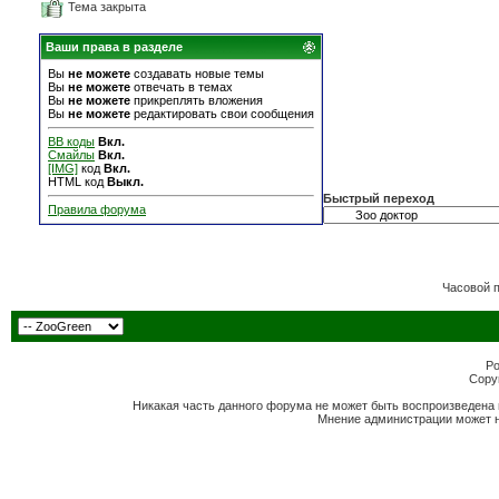
Тема закрыта
Ваши права в разделе
Вы
не можете
создавать новые темы
Вы
не можете
отвечать в темах
Вы
не можете
прикреплять вложения
Вы
не можете
редактировать свои сообщения
BB коды
Вкл.
Смайлы
Вкл.
[IMG]
код
Вкл.
HTML код
Выкл.
Быстрый переход
Правила форума
Часовой 
Po
Copyr
Никакая часть данного форума не может быть воспроизведена 
Мнение администрации может н