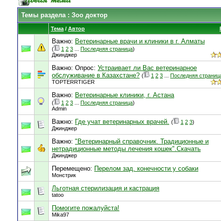
Темы раздела
: Зоо доктор
Тема
/
Автор
Важно:
Ветеринарные врачи и клиники в г. Алматы
(
1
2
3
...
Последняя страница
)
Джинджер
Важно: Опрос:
Устраивает ли Вас ветеринарное
обслуживание в Казахстане?
(
1
2
3
...
Последняя страниц
TOPTERRTIGER
Важно:
Ветеринарные клиники, г. Астана
(
1
2
3
...
Последняя страница
)
Admin
Важно:
Где учат ветеринарных врачей.
(
1
2
3
)
Джинджер
Важно:
"Ветеринарный справочник. Традиционные и
нетрадиционные методы лечения кошек".Скачать
Джинджер
Перемещено:
Перелом зад. конечности у собаки
Монстрик
Льготная стерилизация и кастрация
tatoo
Помогите пожалуйста!
Mika97