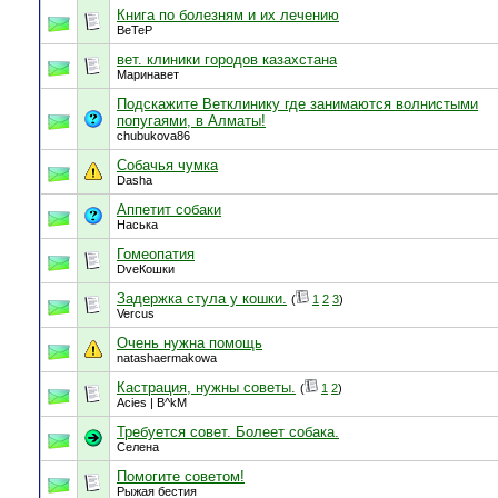
Книга по болезням и их лечению
BeTeP
вет. клиники городов казахстана
Маринавет
Подскажите Ветклинику где занимаются волнистыми
попугаями, в Алматы!
chubukova86
Cобачья чумка
Dasha
Аппетит собаки
Наська
Гомеопатия
DveКошки
Задержка стула у кошки.
(
1
2
3
)
Vercus
Очень нужна помощь
natashaermakowa
Кастрация, нужны советы.
(
1
2
)
Acies | B^kM
Требуется совет. Болеет собака.
Селена
Помогите советом!
Рыжая бестия