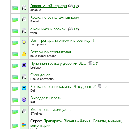
Грибок у той терьера
(
1
2
)
olechka
Кошка не ест влажный корм
Kamal
о клиниках и врачах.
(
1
2
)
тава
Вет. Препараты оптом и в розницу!!!
zoo_pharm
Ветеринар серпинтолог.
koka.mimol.antoha.
Пупочная грыжа у девочки ВЕО
(
1
2
)
LeeLoo
Сбор денег
Елена осетрова
Кошка не ест витамины. Что делать?
(
1
2
)
Beii
Выпадает шерсть
Kat
Увеличены лифмоузлы...
STrellya
Опрос:
Препараты Bioveta - Чехия. Советы, мнения,
коментарии.