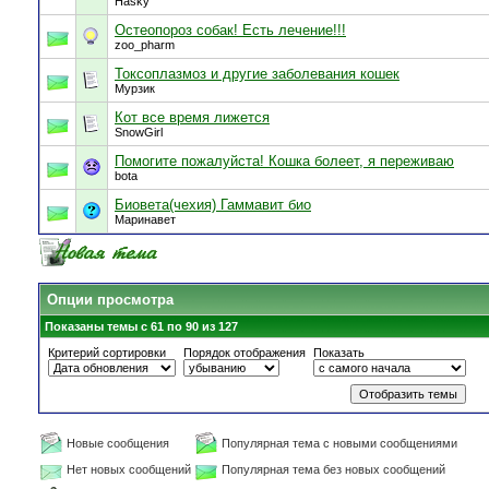
Hasky
Остеопороз собак! Есть лечение!!!
zoo_pharm
Токсоплазмоз и другие заболевания кошек
Мурзик
Кот все время лижется
SnowGirl
Помогите пожалуйста! Кошка болеет, я переживаю
bota
Биовета(чехия) Гаммавит био
Маринавет
Опции просмотра
Показаны темы с 61 по 90 из 127
Критерий сортировки
Порядок отображения
Показать
Новые сообщения
Популярная тема с новыми сообщениями
Нет новых сообщений
Популярная тема без новых сообщений