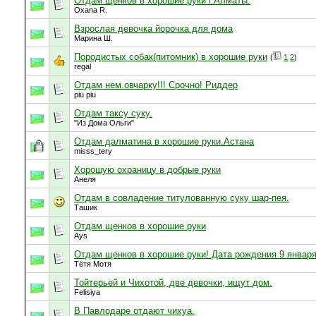
Отдам щенков в хорошие руки г.Алматы.
Oxana R.
Взрослая девочка йорочка для дома
Марина Ш.
Породистых собак(питомник) в хорошие руки
(
1
2
)
regal
Отдам нем.овчарку!!! Срочно! Риддер
piu piu
Отдам таксу суку.
"Из Дома Ольги"
Отдам далматина в хорошие руки.Астана
misss_tery
Хорошую охраницу в добрые руки
Анеля
Отдам в совладение титулованную суку шар-пея.
Ташик
Отдам щенков в хорошие руки
Ays
Отдам щенков в хорошие руки! Дата рождения 9 января
Тётя Мотя
Тойтерьей и Чихотой, две девочки, ищут дом.
Felisiya
В Павлодаре отдают чихуа.