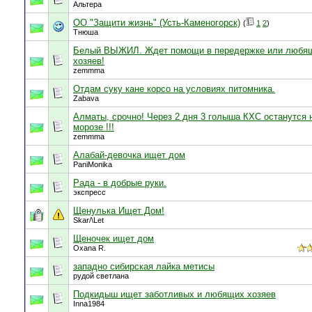
Альтера
ОО "Защити жизнь" (Усть-Каменогорск)
(
1
2
)
Тнюша
Белый ВЫЖИЛ. Ждет помощи в передержке или любя
хозяев!
zemmma
Отдам суку кане корсо на условиях питомника.
Zabava
Алматы, срочно! Через 2 дня 3 голыша КХС останутся 
морозе !!!
zemmma
Алабай-девочка ищет дом
PaniMonika
Рада - в добрые руки.
экспресс
Щенулька Ищет Дом!
Skar/\Let
Щеночек ищет дом
Oxana R.
западно сибирская лайка метисы
рудой светлана
Подкидыш ищет заботливых и любящих хозяев
Inna1984