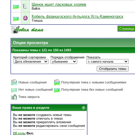
Щенок ищет ласковых хозяев
Balkis
Кобель французского бульдога Усть-Каменогорск
Тнюша
Страница 
Опции просмотра
Показаны темы с 121 по 150 из 1493
Критерий сортировки
Порядок отображения
Показать
Новые сообщения
Популярная тема с новыми сообщениями
Нет новых сообщений
Популярная тема без новых сообщений
Тема закрыта
Ваши права в разделе
Вы
не можете
создавать новые темы
Вы
не можете
отвечать в темах
Вы
не можете
прикреплять вложения
Вы
не можете
редактировать свои сообщения
BB коды
Вкл.