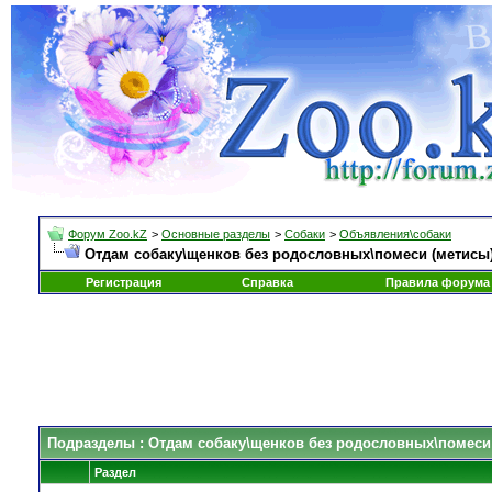
Форум Zoo.kZ
>
Основные разделы
>
Собаки
>
Объявления\собаки
Отдам собаку\щенков без родословных\помеси (метисы
Регистрация
Справка
Правила форума
Подразделы
: Отдам собаку\щенков без родословных\помеси
Раздел