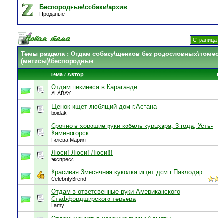
Беспородные\собаки\архив
Проданые
Страница 
Темы раздела
: Отдам собаку\щенков без родословных\поме
(метисы)\беспородные
Тема
/
Автор
Отдам пекинеса в Караганде
ALABAY
Щенок ищет любящий дом г.Астана
boidak
Срочно в хорошие руки кобель курцхара, 3 года, Усть-
Каменогорск
Гилёва Мария
Люси! Люси! Люси!!!
экспресс
Красивая 3месячная куколка ищет дом.г.Павлодар
CelebrityBrend
Отдам в ответсвенные руки Американского
Стаффордширского терьера
Lamy