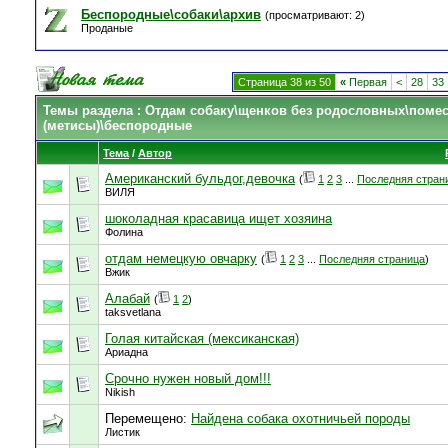
Беспородные\собаки\архив
(просматривают: 2)
Проданые
Страница 38 из 50
«
Первая
<
28
33
Темы раздела
: Отдам собаку\щенков без родословных\поме
(метисы)\беспородные
Тема
/
Автор
Американский бульдог,девочка
(
1
2
3
...
Последняя стран
ВИЛЯ
шоколадная красавица ищет хозяина
Фолина
отдам немецкую овчарку
(
1
2
3
...
Последняя страница
)
Вжик
Алабай
(
1
2
)
taksvetlana
Голая китайская (мексиканская)
Ариадна
Срочно нужен новый дом!!!
Nikish
Перемещено:
Найдена собака охотничьей породы
Листик