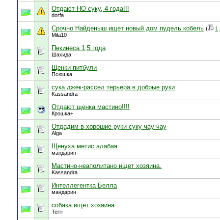
Отдают НО суку, 4 года!!!
dorfa
Срочно Найденыш ищет новый дом пудель кобель
(
1
Mila10
Пекинеса 1,5 года
Шахида
Щенки питбули
Псюшка
сука джек-рассел терьера в добрые руки
Kassandra
Отдают щенка мастино!!!!
Крошка+
Отдадим в хорошие руки суку чау-чау
Alga
Щенуха метис алабая
мандарин
Мастино-неаполитано ищет хозяина.
Kassandra
Интеллегентка Белла
мандарин
собака ищет хозяина
Terri