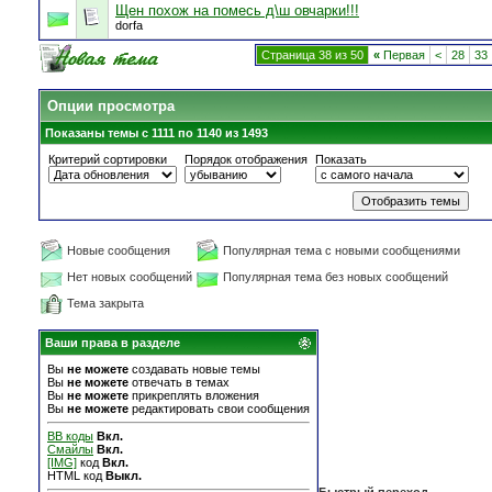
Щен похож на помесь д\ш овчарки!!!
dorfa
Страница 38 из 50
«
Первая
<
28
33
Опции просмотра
Показаны темы с 1111 по 1140 из 1493
Критерий сортировки
Порядок отображения
Показать
Новые сообщения
Популярная тема с новыми сообщениями
Нет новых сообщений
Популярная тема без новых сообщений
Тема закрыта
Ваши права в разделе
Вы
не можете
создавать новые темы
Вы
не можете
отвечать в темах
Вы
не можете
прикреплять вложения
Вы
не можете
редактировать свои сообщения
BB коды
Вкл.
Смайлы
Вкл.
[IMG]
код
Вкл.
HTML код
Выкл.