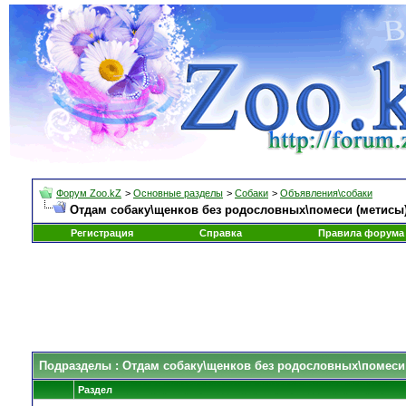
Форум Zoo.kZ
>
Основные разделы
>
Собаки
>
Объявления\собаки
Отдам собаку\щенков без родословных\помеси (метисы
Регистрация
Справка
Правила форума
Подразделы
: Отдам собаку\щенков без родословных\помеси
Раздел