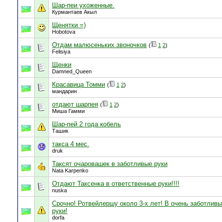
Шар-пеи ухоженные.
Курмантаев Акыл
Щенятки =)
Hobotova
Отдам малюсеньких звоночков
(
1
2
)
Felisiya
Щенки
Damned_Queen
Красавица Томми
(
1
2
)
мандарин
отдают шарпея
(
1
2
)
Миша Гамми
Шар-пей 2 года кобель
Ташик
такса 4 мес.
druk
Таксят очаровашек в заботливые руки
Nata Karpenko
Отдают Таксенка в ответственные руки!!!!
nuska
Срочно! Ротвейлершу около 3-х лет! В очень заботлив
руки!
dorfa