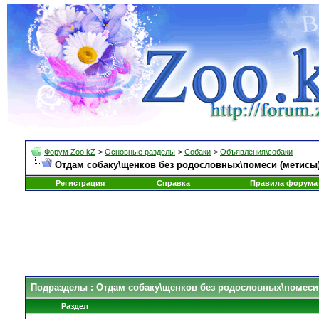
Форум Zoo.kZ
>
Основные разделы
>
Собаки
>
Объявления\собаки
Отдам собаку\щенков без родословных\помеси (метисы
Регистрация
Справка
Правила форума
Подразделы
: Отдам собаку\щенков без родословных\помеси
Раздел