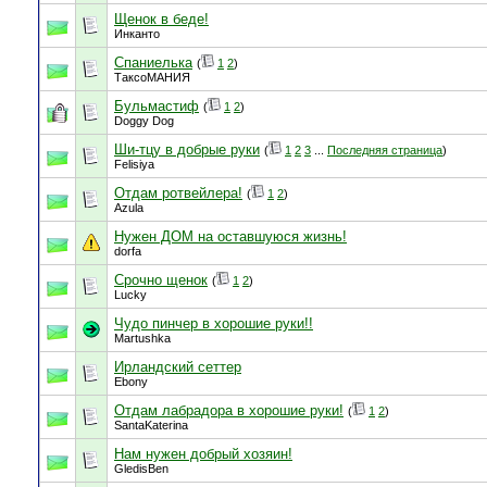
Щенок в беде!
Инканто
Спаниелька
(
1
2
)
ТаксоМАНИЯ
Бульмастиф
(
1
2
)
Doggy Dog
Ши-тцу в добрые руки
(
1
2
3
...
Последняя страница
)
Felisiya
Отдам ротвейлера!
(
1
2
)
Azula
Нужен ДОМ на оставшуюся жизнь!
dorfa
Срочно щенок
(
1
2
)
Luсky
Чудо пинчер в хорошие руки!!
Martushka
Ирландский сеттер
Ebony
Отдам лабрадора в хорошие руки!
(
1
2
)
SantaKaterina
Нам нужен добрый хозяин!
GledisBen