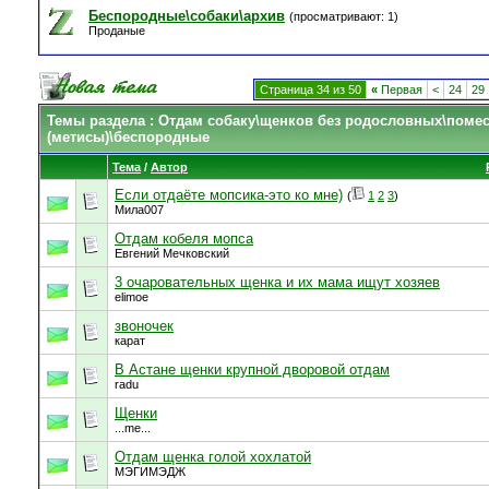
Беспородные\собаки\архив
(просматривают: 1)
Проданые
Страница 34 из 50
«
Первая
<
24
29
Темы раздела
: Отдам собаку\щенков без родословных\поме
(метисы)\беспородные
Тема
/
Автор
Если отдаёте мопсика-это ко мне)
(
1
2
3
)
Мила007
Отдам кобеля мопса
Евгений Мечковский
3 очаровательных щенка и их мама ищут хозяев
elimoe
звоночек
карат
В Астане щенки крупной дворовой отдам
radu
Щенки
...me...
Отдам щенка голой хохлатой
МЭГИМЭДЖ