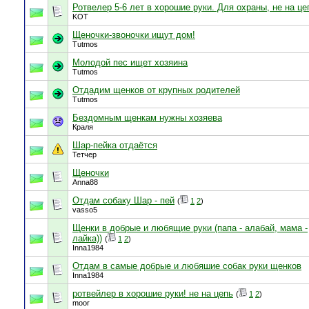
Ротвелер 5-6 лет в хорошие руки. Для охраны, не на це
KOT
Щеночки-звоночки ищут дом!
Tutmos
Молодой пес ищет хозяина
Tutmos
Отдадим щенков от крупных родителей
Tutmos
Бездомным щенкам нужны хозяева
Краля
Шар-пейка отдаётся
Тетчер
Щеночки
Anna88
Отдам собаку Шар - пей
(
1
2
)
vasso5
Щенки в добрые и любящие руки (папа - алабай, мама -
лайка))
(
1
2
)
Inna1984
Отдам в самые добрые и любяшие собак руки щенков
Inna1984
ротвейлер в хорошие руки! не на цепь
(
1
2
)
moor