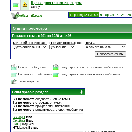
Щенок дворняшки ищет дом
Sunny
Страница 34 из 50
«
Первая
<
24
29
Опции просмотра
Показаны темы с 991 по 1020 из 1493
Критерий сортировки
Порядок отображения
Показать
Новые сообщения
Популярная тема с новыми сообщениями
Нет новых сообщений
Популярная тема без новых сообщений
Тема закрыта
Ваши права в разделе
Вы
не можете
создавать новые темы
Вы
не можете
отвечать в темах
Вы
не можете
прикреплять вложения
Вы
не можете
редактировать свои сообщения
BB коды
Вкл.
Смайлы
Вкл.
[IMG]
код
Вкл.
HTML код
Выкл.