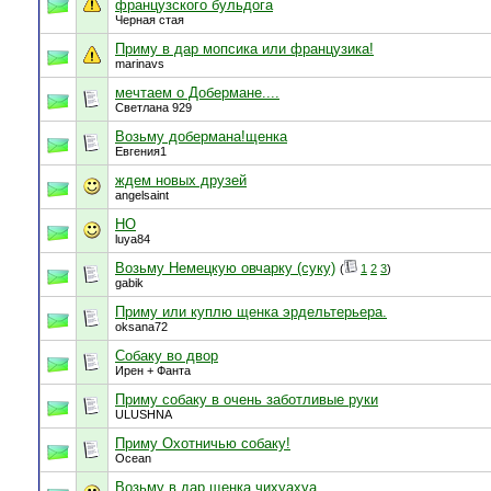
французского бульдога
Черная стая
Приму в дар мопсика или французика!
marinavs
мечтаем о Добермане....
Светлана 929
Возьму добермана!щенка
Евгения1
ждем новых друзей
angelsaint
НО
luya84
Возьму Немецкую овчарку (суку)
(
1
2
3
)
gabik
Приму или куплю щенка эрдельтерьера.
oksana72
Собаку во двор
Ирен + Фанта
Приму собаку в очень заботливые руки
ULUSHNA
Приму Охотничью собаку!
Ocean
Возьму в дар щенка чихуахуа