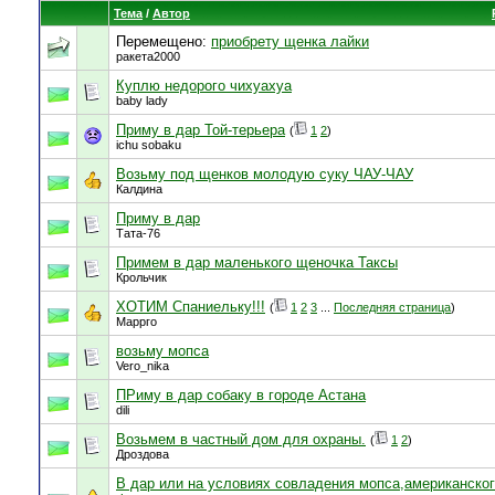
Тема
/
Автор
Перемещено:
приобрету щенка лайки
ракета2000
Куплю недорого чихуахуа
baby lady
Приму в дар Той-терьера
(
1
2
)
ichu sobaku
Возьму под щенков молодую суку ЧАУ-ЧАУ
Калдина
Приму в дар
Тата-76
Примем в дар маленького щеночка Таксы
Крольчик
ХОТИМ Спаниельку!!!
(
1
2
3
...
Последняя страница
)
Маррго
возьму мопса
Vero_nika
ПРиму в дар собаку в городе Астана
dili
Возьмем в частный дом для охраны.
(
1
2
)
Дроздова
В дар или на условиях совладения мопса,американског