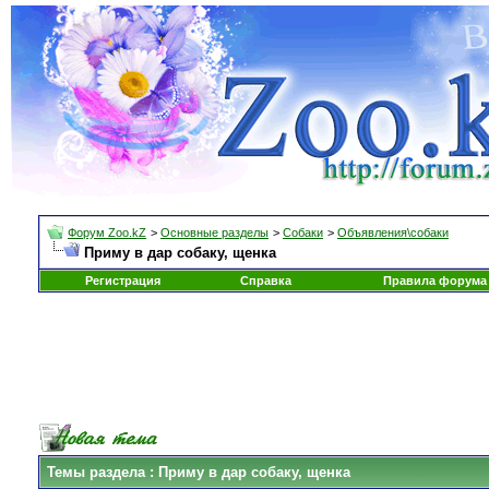
Форум Zoo.kZ
>
Основные разделы
>
Собаки
>
Объявления\собаки
Приму в дар собаку, щенка
Регистрация
Справка
Правила форума
Темы раздела
: Приму в дар собаку, щенка