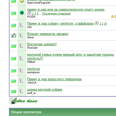
КристинаРудская
приму в дар или за символическую плату щенка
(
1
2
3
...
Последняя страница
)
KISSA
Приму в дар собаку, питбуля, стаффорда
(
1
2
3
)
sbk
Возьму немецкую овчарку
Aнна
Воспитаю щенка!!!
Russian
молодой семье нужен верный друг и защитник породы
питбуль!!!
PitBull
питбули
валерьян
Приму в дар взрослого лабрадора
JAnGA
щенка крупной собаки
wolf_w
Опции просмотра