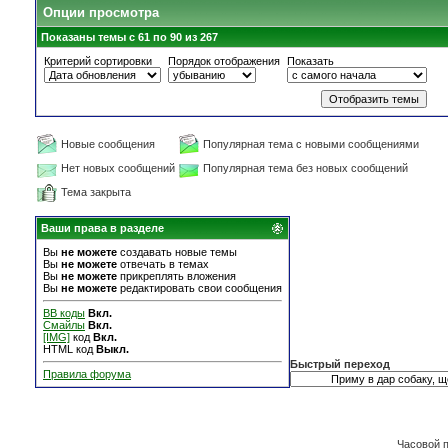
Опции просмотра
Показаны темы с 61 по 90 из 267
Критерий сортировки
Порядок отображения
Показать
Новые сообщения
Популярная тема с новыми сообщениями
Нет новых сообщений
Популярная тема без новых сообщений
Тема закрыта
Ваши права в разделе
Вы
не можете
создавать новые темы
Вы
не можете
отвечать в темах
Вы
не можете
прикреплять вложения
Вы
не можете
редактировать свои сообщения
BB коды
Вкл.
Смайлы
Вкл.
[IMG]
код
Вкл.
HTML код
Выкл.
Быстрый переход
Правила форума
Часовой 