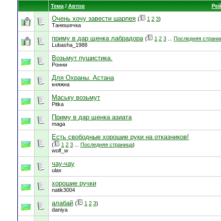
Тема
/
Автор
Рей
Очень хочу завести шарпея
(
1
2
3
)
Танюшечка
приму в дар щенка лабрадора
(
1
2
3
...
Последняя страни
Lubasha_1988
Возьмут пушистика.
Ронни
Для Охраны. Астана
княжна
Маську возьмут
Pitka
Приму в дар щенка азиата
maga
Есть свободные хорошие руки на отказников!
(
1
2
3
...
Последняя страница
)
wolf_w
чау-чау
ulax
хорошие ручки
natik3004
алабай
(
1
2
3
)
daniya