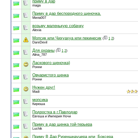
приму в дар
maga
Приму в дар беспородного щеночка.
Мила007
возьму маленькую собачку
Alexia
Мопсик или Чихуахуа или пекинесик
(
1
2
)
DareDevil
Для охраны
(
1
2
)
Alina_787
Ласкового щеночка)
Ронни
Овчаристого щенка
Ронни
Нужен друг!
Madi
мопсика
Кирюша
Подростка в г.Павлодар
Евгеша и Империя Ночи
Приму в дар щенка той-терьера
Luchik
Приму В Дар:Ризеншнауцера или :Боксера