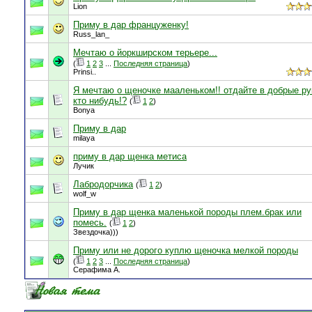
Lion
Приму в дар француженку!
Russ_lan_
Мечтаю о йоркширском терьере...
(
1
2
3
...
Последняя страница
)
Prinsi..
Я мечтаю о щеночке мааленьком!! отдайте в добрые ру
кто нибудь!?
(
1
2
)
Bonya
Приму в дар
milaya
приму в дар щенка метиса
Лучик
Лабродорчика
(
1
2
)
wolf_w
Приму в дар щенка маленькой породы плем.брак или
помесь.
(
1
2
)
Звездочка)))
Приму или не дорого куплю щеночка мелкой породы
(
1
2
3
...
Последняя страница
)
Серафима А.