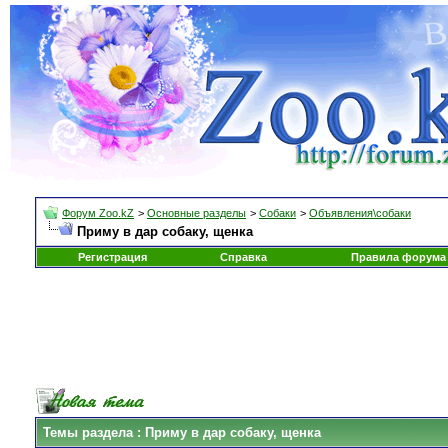
Форум Zoo.kZ
>
Основные разделы
>
Собаки
>
Объявления\собаки
Приму в дар собаку, щенка
Регистрация
Справка
Правила форума
Темы раздела
: Приму в дар собаку, щенка