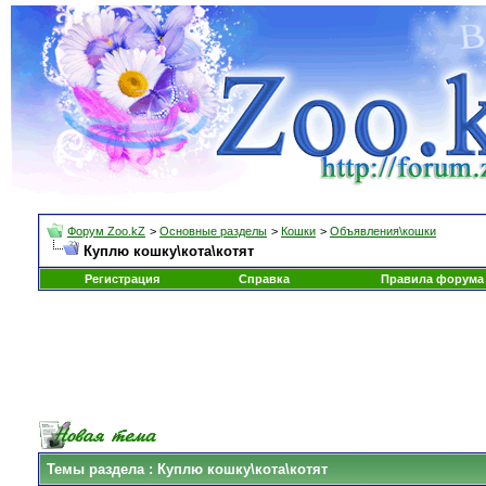
Форум Zoo.kZ
>
Основные разделы
>
Кошки
>
Объявления\кошки
Куплю кошку\кота\котят
Регистрация
Справка
Правила форума
Темы раздела
: Куплю кошку\кота\котят