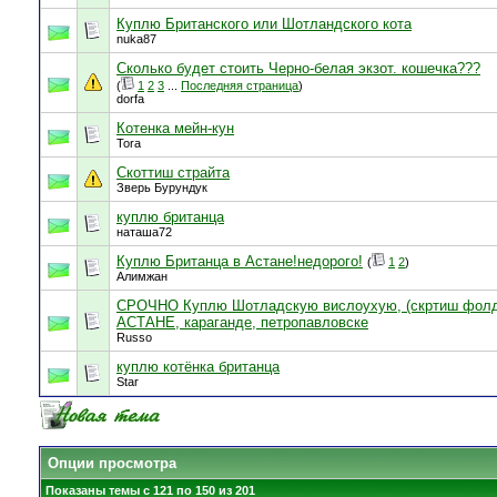
Куплю Британского или Шотландского кота
nuka87
Сколько будет стоить Черно-белая экзот. кошечка???
(
1
2
3
...
Последняя страница
)
dorfa
Котенка мейн-кун
Tora
Скоттиш страйта
Зверь Бурундук
куплю британца
наташа72
Куплю Британца в Астане!недорого!
(
1
2
)
Алимжан
СРОЧНО Куплю Шотладскую вислоухую, (скртиш фолд
АСТАНЕ, караганде, петропавловске
Russo
куплю котёнка британца
Star
Опции просмотра
Показаны темы с 121 по 150 из 201