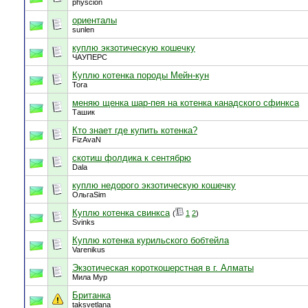
physcion
ориенталы
sunlen
куплю экзотическую кошечку
ЧАУПЕРС
Куплю котенка породы Мейн-кун
Tora
меняю щенка шар-пея на котенка канадского сфинкса
Ташик
Кто знает где купить котенка?
FizAvaN
скотиш фолдика к сентябрю
Dala
куплю недорого экзотическую кошечку
ОльгаSim
Куплю котенка свинкса
(
1
2
)
Svinks
Куплю котенка курильского бобтейла
Varenikus
Экзотическая короткошерстная в г. Алматы
Мила Мур
Британка
taksvetlana