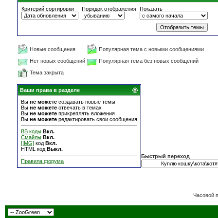
Критерий сортировки
Порядок отображения
Показать
Новые сообщения
Популярная тема с новыми сообщениями
Нет новых сообщений
Популярная тема без новых сообщений
Тема закрыта
Ваши права в разделе
Вы
не можете
создавать новые темы
Вы
не можете
отвечать в темах
Вы
не можете
прикреплять вложения
Вы
не можете
редактировать свои сообщения
BB коды
Вкл.
Смайлы
Вкл.
[IMG]
код
Вкл.
HTML код
Выкл.
Быстрый переход
Правила форума
Часовой 