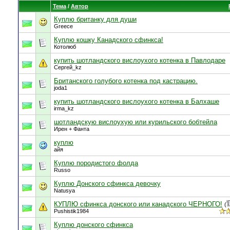
Тема
/
Автор
Куплю британку для души
Greece
Куплю кошку Канадского сфинкса!
Котолюб
купить шотландского вислоухого котенка в Павлодаре
Сергей_kz
Британского голубого котенка под кастрацию.
joda1
купить шотландского вислоухого котенка в Балхаше
irma_kz
шотландскую вислоухую или курильского бобтейла
Ирен + Фанта
куплю
айя
Куплю породистого фолда
Russo
Куплю Донского сфинкса девочку
Natusya
КУПЛЮ сфинкса донского или канадского ЧЕРНОГО!
(
Pushistik1984
Куплю донского сфинкса