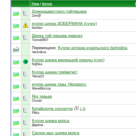
Тема
/
Автор
Длинношерстного тойтерьера
Zen@
куплю щенка ДОБЕРМАНА (сучку)
fashion
Щенка той-терьера девочку
Tosha0807
Перемещено:
Куплю котенка курильского бобтейла
Varenikus
Куплю щенка маленькой породы (суку)
N@tka
Куплю щенка тоя(метис)
Ylena23
куплю щенка тазы. Недорого.
ЖеняBorzoy
Ягд терьер
Ocean
Китайскоую хохлатую
(
1
2
)
Pitka
Куплю щенка мопса
Дарена
Срочно ищу щенка мопса