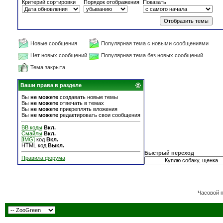
Критерий сортировки
Порядок отображения
Показать
Новые сообщения
Популярная тема с новыми сообщениями
Нет новых сообщений
Популярная тема без новых сообщений
Тема закрыта
Ваши права в разделе
Вы
не можете
создавать новые темы
Вы
не можете
отвечать в темах
Вы
не можете
прикреплять вложения
Вы
не можете
редактировать свои сообщения
BB коды
Вкл.
Смайлы
Вкл.
[IMG]
код
Вкл.
HTML код
Выкл.
Быстрый переход
Правила форума
Часовой 