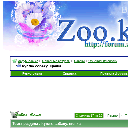
Форум Zoo.kZ
>
Основные разделы
>
Собаки
>
Объявления\собаки
Куплю собаку, щенка
Регистрация
Справка
Правила форума
Страница 17 из 25
«
Первая
<
7
Темы раздела
: Куплю собаку, щенка