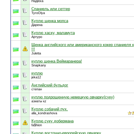
Надюха
Спаниель или сеттер
TyroOlya
Куплю щенка мопса
Дарена
Куплю хаску, маламута
Артуро
Щенка английского или американского кокер спаниеля 
!!!
Juletta
куплю щенка Веймаранера!
Snapkany
куплю
jeka12
Английский бульдог
степан
куплю подрощенную немецкую овчарку(суку)
азиаты кz
Куплю собачий пух.
alla_kondrashova
Куплю суку добермана
fa$hion
Куплю восточно-европейскую овчарку