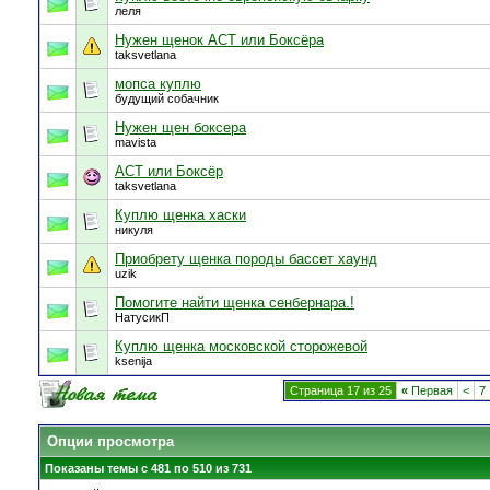
леля
Нужен щенок АСТ или Боксёра
taksvetlana
мопса куплю
будущий собачник
Нужен щен боксера
mavista
АСТ или Боксёр
taksvetlana
Куплю щенка хаски
никуля
Приобрету щенка породы бассет хаунд
uzik
Помогите найти щенка сенбернара.!
НатусикП
Куплю щенка московской сторожевой
ksenija
Страница 17 из 25
«
Первая
<
7
Опции просмотра
Показаны темы с 481 по 510 из 731