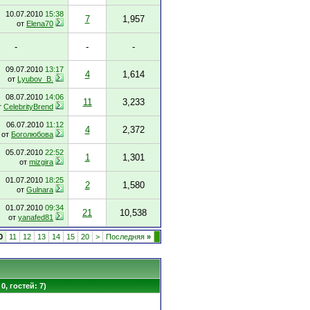
10.07.2010
15:38
7
1,957
от
Elena70
-
-
-
09.07.2010
13:17
4
1,614
от
Lyubov_B.
08.07.2010
14:06
11
3,233
т
CelebrityBrend
06.07.2010
11:12
4
2,372
от
Боголюбова
05.07.2010
22:52
1
1,301
от
mizgira
01.07.2010
18:25
2
1,580
от
Gulnara
01.07.2010
09:34
21
10,538
от
yanafed81
0
11
12
13
14
15
20
>
Последняя
»
0, гостей: 7)