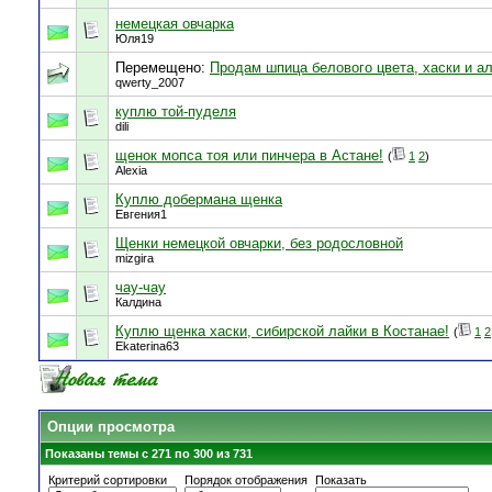
немецкая овчарка
Юля19
Перемещено:
Продам шпица белового цвета, хаски и ал
qwerty_2007
куплю той-пуделя
dili
щенок мопса тоя или пинчера в Астане!
(
1
2
)
Alexia
Куплю добермана щенка
Евгения1
Щенки немецкой овчарки, без родословной
mizgira
чау-чау
Калдина
Куплю щенка хаски, сибирской лайки в Костанае!
(
1
2
Ekaterina63
Опции просмотра
Показаны темы с 271 по 300 из 731
Критерий сортировки
Порядок отображения
Показать