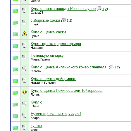
Фея88
Куплю щенка породы Резеншнауцер
(
1
2
)
Ольга73
сибирские хаски
(
1
2
)
myrik
Куплю щенка хаски
Гулия
Купят щенка эрдельтерьера
Нафаня
Немецкую овчарку.
Миша Гамми
Куплю щенка Английского кокер спаниеля!
(
1
2
)
Ольга73
Куплю щенка добермана.
Наталья Гультяе
Куплю щенка Пекинеса или Тойтерьера.
Лучик
Куплю
Юнна
Нужен щенок ши-тцу,чихуа !
neapo-l
куплю
анис