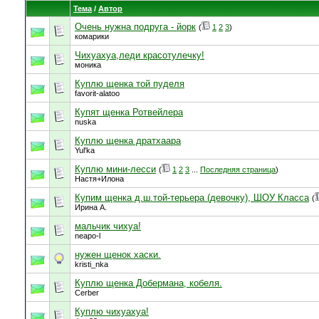
Тема
/
Автор
Очень нужна подруга - йорк
(
1
2
3
)
комарики
Чихуахуа,леди красотулечку!
моника
Куплю щенка той пуделя
favorit-alatoo
Купят щенка Ротвейлера
nuska
Куплю щенка дратхаара
Yul'ka
Куплю мини-лесси
(
1
2
3
...
Последняя страница
)
Настя+Илона
Купим щенка д.ш.той-терьера (девочку), ШОУ Класса
(
Ирина А.
мальчик чихуа!
neapo-l
нужен щенок хаски.
kristi_nka
Куплю щенка Добермана, кобеля.
Cerber
Куплю чихуахуа!