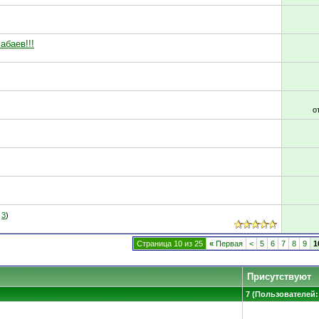
абаев!!!
о
3
)
Страница 10 из 25
«
Первая
<
5
6
7
8
9
1
Присутствуют
7 (Пользователей: 