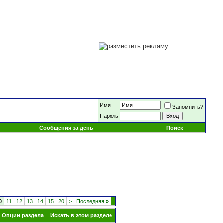
Имя
Запомнить?
Пароль
Сообщения за день
Поиск
0
11
12
13
14
15
20
>
Последняя
»
Опции раздела
Искать в этом разделе