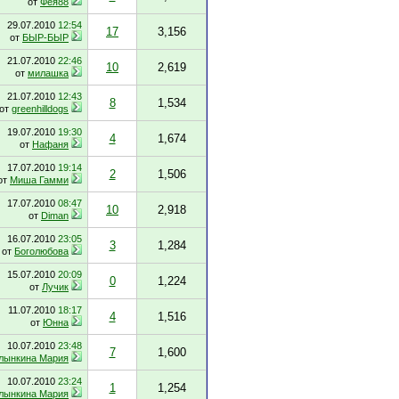
от
Фея88
29.07.2010
12:54
17
3,156
от
БЫР-БЫР
21.07.2010
22:46
10
2,619
от
милашка
21.07.2010
12:43
8
1,534
от
greenhilldogs
19.07.2010
19:30
4
1,674
от
Нафаня
17.07.2010
19:14
2
1,506
от
Миша Гамми
17.07.2010
08:47
10
2,918
от
Diman
16.07.2010
23:05
3
1,284
от
Боголюбова
15.07.2010
20:09
0
1,224
от
Лучик
11.07.2010
18:17
4
1,516
от
Юнна
10.07.2010
23:48
7
1,600
лынкина Мария
10.07.2010
23:24
1
1,254
лынкина Мария