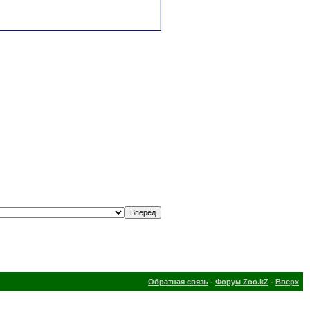
Обратная связь
-
Форум Zoo.kZ
-
Вверх