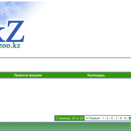
Правила форума
Календарь
Страница 10 из 25
«
Первая
<
5
6
7
8
9
1