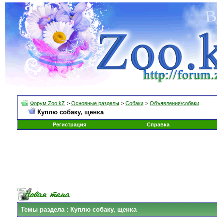
Форум Zoo.kZ
>
Основные разделы
>
Собаки
>
Объявления\собаки
Куплю собаку, щенка
Регистрация
Справка
Темы раздела
: Куплю собаку, щенка