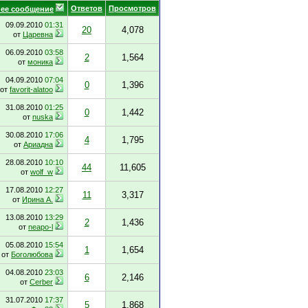
Ответов
Просмотров
ее сообщение
09.09.2010
01:31
20
4,078
от
Царевна
06.09.2010
03:58
2
1,564
от
моника
04.09.2010
07:04
0
1,396
от
favorit-alatoo
31.08.2010
01:25
0
1,442
от
nuska
30.08.2010
17:06
4
1,795
от
Ариадна
28.08.2010
10:10
44
11,605
от
wolf_w
17.08.2010
12:27
11
3,317
от
Ирина А.
13.08.2010
13:29
2
1,436
от
neapo-l
05.08.2010
15:54
1
1,654
от
Боголюбова
04.08.2010
23:03
6
2,146
от
Cerber
31.07.2010
17:37
5
1,868