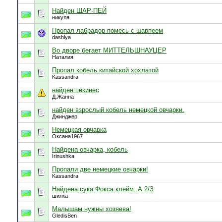
Найден ШАР-ПЕЙ
никуля
Пропал лабрадор помесь с шарпеем
dashlya
Во дворе бегает МИТТЕЛЬШНАУЦЕР
Наталия
Пропал кобель китайской хохлатой
Kassandra
найден пекинес
Д.Жанна
найден взрослый кобель немецкой овчарки.
Джинджер
Немецкая овчарка
Оксана1967
Найдена овчарка, кобель
Irinushka
Пропали две немецкие овчарки!
Kassandra
Найдена сука Фокса клейм. А 2/З
шилка
Малышам нужны хозяева!
GledisBen