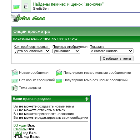
Найдены пекинес и щенок "звоночек"
GledisBen
Опции просмотра
Показаны темы с 1051 по 1080 из 1257
Критерий сортировки
Порядок отображения
Показать
Новые сообщения
Популярная тема с новыми сообщениями
Нет новых сообщений
Популярная тема без новых сообщений
Тема закрыта
Ваши права в разделе
Вы
не можете
создавать новые темы
Вы
не можете
отвечать в темах
Вы
не можете
прикреплять вложения
Вы
не можете
редактировать свои сообщения
BB коды
Вкл.
Смайлы
Вкл.
[IMG]
код
Вкл.
HTML код
Выкл.