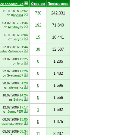
Ответов
Просмотров
ее сообщение
19.11.2018
23:52
730
242,031
от
Дарекот
03.02.2017
21:46
192
71,840
от
Azhibayev
02.11.2016
08:04
15
16,441
от
Багуся
22.08.2016
01:44
30
32,587
Aisha Rajkenova
23.07.2009
12:25
0
1,285
от
fergi
22.07.2009
17:26
0
1,482
от
Svetlana07
20.07.2009
01:29
0
1,596
от
айгуль kz
18.07.2009
14:24
0
1,556
от
Svinks
12.07.2009
17:17
1
1,592
от
JennyFER
08.07.2009
13:05
0
1,375
т
омелько юлия
05.07.2009
08:34
11
3,237