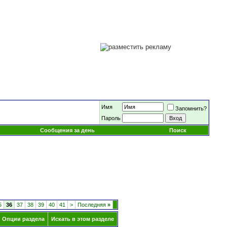
Имя
Запомнить?
Пароль
Сообщения за день
Поиск
5
36
37
38
39
40
41
>
Последняя
»
Опции раздела
Искать в этом разделе