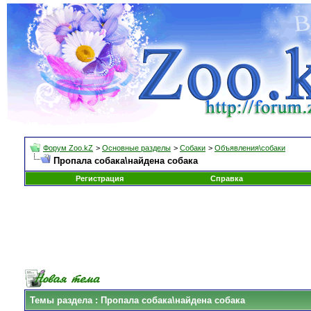
Форум Zoo.kZ
>
Основные разделы
>
Собаки
>
Объявления\собаки
Пропала собака\найдена собака
Регистрация
Справка
Темы раздела
: Пропала собака\найдена собака