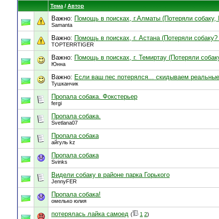
Тема
/
Автор
Важно:
Помощь в поисках, г.Алматы (Потеряли собаку,
Samanta
Важно:
Помощь в поисках, г. Астана (Потеряли собаку?
TOPTERRTIGER
Важно:
Помощь в поисках, г. Темиртау (Потеряли собак
Юнна
Важно:
Если ваш пес потерялся... скидываем реальны
Тушканчик
Пропала собака. Фокстерьер
fergi
Пропала собака.
Svetlana07
Пропала собака
айгуль kz
Пропала собака
Svinks
Видели собаку в районе парка Горького
JennyFER
Пропала собака!
омелько юлия
потерялась лайка самоед
(
1
2
)