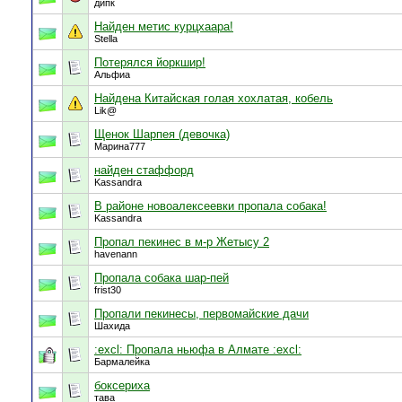
дипк
Найден метис курцхаара!
Stella
Потерялся йоркшир!
Альфиа
Найдена Китайская голая хохлатая, кобель
Lik@
Щенок Шарпея (девочка)
Марина777
найден стаффорд
Kassandra
В районе новоалексеевки пропала собака!
Kassandra
Пропал пекинес в м-р Жетысу 2
havenann
Пропала собака шар-пей
frist30
Пропали пекинесы, первомайские дачи
Шахида
:excl: Пропала ньюфа в Алмате :excl:
Бармалейка
боксериха
тава