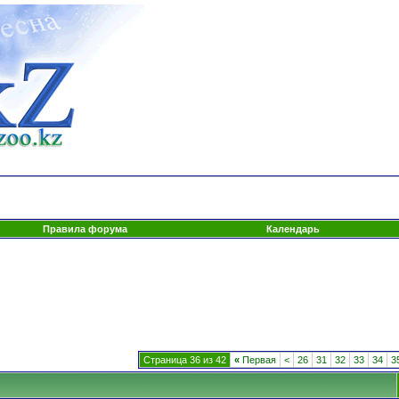
Правила форума
Календарь
Страница 36 из 42
«
Первая
<
26
31
32
33
34
3