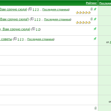
Рейтинг
Последн
 Вам срочно сюда)
(
1
2
3
...
Последняя страница
)
 Вам срочно сюда!)
(
1
2
3
...
Последняя страница
)
у, Вам срочно сюда)
(
1
2
)
е советы
(
1
2
3
...
Последняя страница
)
от
о