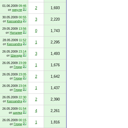
01.06.2009
09:46
2
1,693
от
никуля
30.05.2009
00:55
3
2,220
от
Kassandra
29.05.2009
13:56
0
1,743
от
Наталия
28.05.2009
11:52
1
2,295
от
Kassandra
26.05.2009
23:14
3
1,493
от
Шахида
26.05.2009
23:09
1
1,676
от
Глори
26.05.2009
23:05
2
1,642
от
Глори
26.05.2009
23:04
1
1,437
от
Глори
26.05.2009
22:30
2
2,390
от
Kassandra
26.05.2009
01:54
4
2,261
от
шилка
26.05.2009
00:15
1
1,816
от
Глори