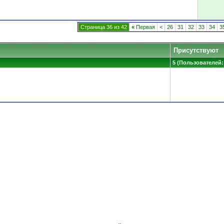
Страница 36 из 42
«
Первая
<
26
31
32
33
34
3
Присутствуют
5 (Пользователей: 