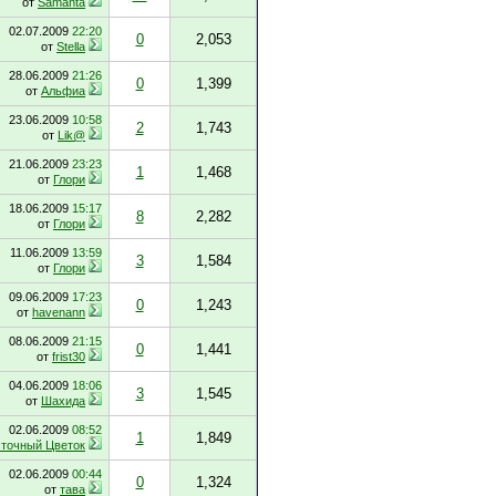
от
Samanta
02.07.2009
22:20
0
2,053
от
Stella
28.06.2009
21:26
0
1,399
от
Альфиа
23.06.2009
10:58
2
1,743
от
Lik@
21.06.2009
23:23
1
1,468
от
Глори
18.06.2009
15:17
8
2,282
от
Глори
11.06.2009
13:59
3
1,584
от
Глори
09.06.2009
17:23
0
1,243
от
havenann
08.06.2009
21:15
0
1,441
от
frist30
04.06.2009
18:06
3
1,545
от
Шахида
02.06.2009
08:52
1
1,849
точный Цветок
02.06.2009
00:44
0
1,324
от
тава