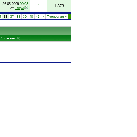
26.05.2009
00:03
1
1,373
от
Глори
5
36
37
38
39
40
41
>
Последняя
»
0, гостей: 5)