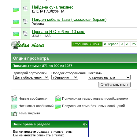
Найдена сука пекинес
ЕЛЕНА ПАВЛУХИНА
Найден кобель Тазы (Казахская борзая)
Yulyona
Пропала Н.О кобель 10 мес.
JJUULLIIAA
Страница 30 из 42
«
Первая
<
20
25
Опции просмотра
Показаны темы с 871 по 900 из 1257
Критерий сортировки
Порядок отображения
Показать
Новые сообщения
Популярная тема с новыми сообщениями
Нет новых сообщений
Популярная тема без новых сообщений
Тема закрыта
Ваши права в разделе
Вы
не можете
создавать новые темы
Вы
не можете
отвечать в темах