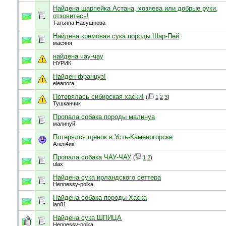
Найдена шарпейка Астана, хозяева или добрые руки,
отзовитесь!
Татьяна Насущнова
Найдена кремовая сука породы Шар-Пей
масяня
найдена чау-чау
НУРИК
Найден француз!
eleanora
Потерялась сибирская хаски!
(
1
2
3
)
Тушканчик
Пропала собака породы малинуа
малинуй
Потерялся щенок в Усть-Каменогорске
Ален4ик
Пропала собака ЧАУ-ЧАУ
(
1
2
)
ulax
Найдена сука ирландского сеттера
Hennessy-polka
Найдена собака породы Хаска
lan81
Найдена сука ШПИЦА
Hennessy-polka