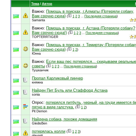
Тема
/
Автор
Важно:
Помощь в поисках, г.Алматы (Потеряли собаку,
Вам срочно сюда)
(
1
2
3
...
Последняя страница
)
Samanta
Важно:
Помощь в поисках, г. Астана (Потеряли собаку?
Вам срочно сюда!)
(
1
2
3
...
Последняя страница
)
TOPTERRTIGER
Важно:
Помощь в поисках, г. Темиртау (Потеряли собак
Вам срочно сюда)
(
1
2
)
Юнна
Важно:
Если ваш пес потерялся... скидываем реальны
советы
(
1
2
3
...
Последняя страница
)
Тушканчик
Пропал Карликовый пинчер
княжна
Найден Пит Буль или Стаффорд Астана
sonia
Опрос:
потерялся питбуль ,черный ,на груди имеется б
пятно в виде галстука.
(
1
2
)
Pit Demon
Найдена собака, похоже домашняя
GledisBen
потерялась колли
(
1
2
3
)
glaurett