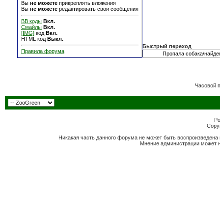
Вы
не можете
прикреплять вложения
Вы
не можете
редактировать свои сообщения
BB коды
Вкл.
Смайлы
Вкл.
[IMG]
код
Вкл.
HTML код
Выкл.
Быстрый переход
Правила форума
Часовой 
Po
Copyr
Никакая часть данного форума не может быть воспроизведена 
Мнение администрации может н