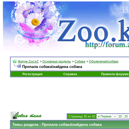
Форум Zoo.kZ
>
Основные разделы
>
Собаки
>
Объявления\собаки
Пропала собака\найдена собака
Регистрация
Справка
Правила форума
Страница 30 из 42
«
Первая
<
20
25
Темы раздела
: Пропала собака\найдена собака