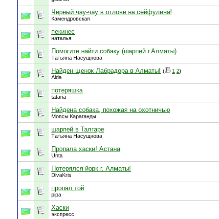
Черный чау-чау в отлове на сейфулина!
Камендровская
пекинес
наталья
Помогите найти собаку (шарпей г.Алматы)
Татьяна Насущнова
Найден щенок Лабрадора в Алматы!
(
1
2
)
Aida
потеряшка
tatana
Найдена собака, похожая на охотничью
Мопсы Караганды
шарпей в Талгаре
Татьяна Насущнова
Пропала хаски! Астана
Unta
Потерялся йорк г. Алматы!
DivaKris
пропал той
pipa
Хаски
экспресс