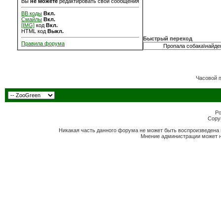
Вы
не можете
редактировать свои сообщения
BB коды
Вкл.
Смайлы
Вкл.
[IMG]
код
Вкл.
HTML код
Выкл.
Быстрый переход
Правила форума
Часовой 
Po
Copyr
Никакая часть данного форума не может быть воспроизведена 
Мнение администрации может н