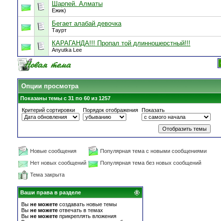
Шарпей. Алматы
Ежик)
Бегает алабай девочка
Таурт
КАРАГАНДА!!! Пропал той длинношерстный!!!
Anyutka Lee
Опции просмотра
Показаны темы с 31 по 60 из 1257
Критерий сортировки
Порядок отображения
Показать
Новые сообщения
Популярная тема с новыми сообщениями
Нет новых сообщений
Популярная тема без новых сообщений
Тема закрыта
Ваши права в разделе
Вы
не можете
создавать новые темы
Вы
не можете
отвечать в темах
Вы
не можете
прикреплять вложения