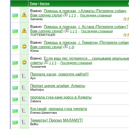
Тема
/
Автор
Важно:
Помощь в поисках, г.Алматы (Потеряли собаку,
Вам срочно сюда)
(
1
2
3
...
Последняя страница
)
Samanta
Важно:
Помощь в поисках, г. Астана (Потеряли собаку?
Вам срочно сюда!)
(
1
2
3
...
Последняя страница
)
TOPTERRTIGER
Важно:
Помощь в поисках, г. Темиртау (Потеряли собак
Вам срочно сюда)
(
1
2
)
Юнна
Важно:
Если ваш пес потерялся... скидываем реальны
советы
(
1
2
3
...
Последняя страница
)
Тушканчик
Пропала хаски, помогите найти!!!
Ays
Пропал щенок алабая, Алматы
Mashulya
пропала сука кане корсо в Алматы
Zabava
Костанай, пропала сука уиппета
Еленка Шеметова
Темиртау! Пропал МАЛАМУТ!
BelKo