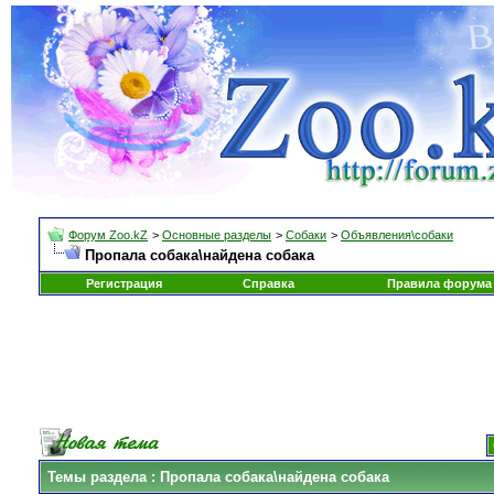
Форум Zoo.kZ
>
Основные разделы
>
Собаки
>
Объявления\собаки
Пропала собака\найдена собака
Регистрация
Справка
Правила форума
Темы раздела
: Пропала собака\найдена собака