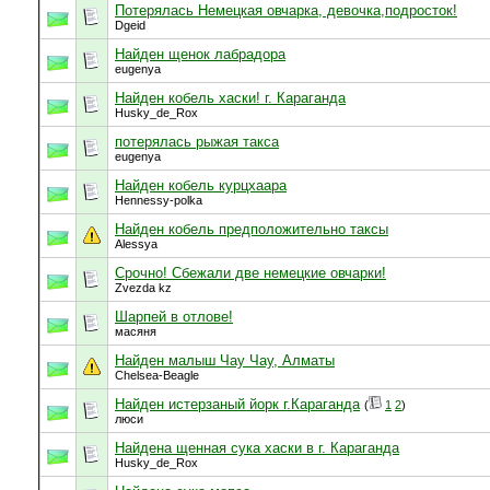
Потерялась Немецкая овчарка, девочка,подросток!
Dgeid
Найден щенок лабрадора
eugenya
Найден кобель хаски! г. Караганда
Husky_de_Rox
потерялась рыжая такса
eugenya
Найден кобель курцхаара
Hennessy-polka
Найден кобель предположительно таксы
Alessya
Срочно! Сбежали две немецкие овчарки!
Zvezda kz
Шарпей в отлове!
масяня
Найден малыш Чау Чау, Алматы
Chelsea-Beagle
Найден истерзаный йорк г.Караганда
(
1
2
)
люси
Найдена щенная сука хаски в г. Караганда
Husky_de_Rox