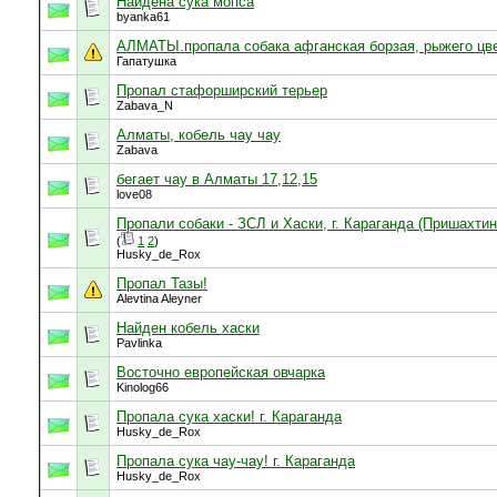
Найдена сука мопса
byanka61
АЛМАТЫ.пропала собака афганская борзая, рыжего цв
Гапатушка
Пропал стафорширский терьер
Zabava_N
Алматы, кобель чау чау
Zabava
бегает чау в Алматы 17,12,15
love08
Пропали собаки - ЗСЛ и Хаски, г. Караганда (Пришахтин
(
1
2
)
Husky_de_Rox
Пропал Тазы!
Alevtina Aleyner
Найден кобель хаски
Pavlinka
Восточно европейская овчарка
Kinolog66
Пропала сука хаски! г. Караганда
Husky_de_Rox
Пропала сука чау-чау! г. Караганда
Husky_de_Rox