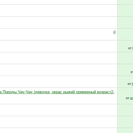
от
о
от
ка Породы Чау-Чау (девочка, окрас рыжий примерный возраст2-
от
p