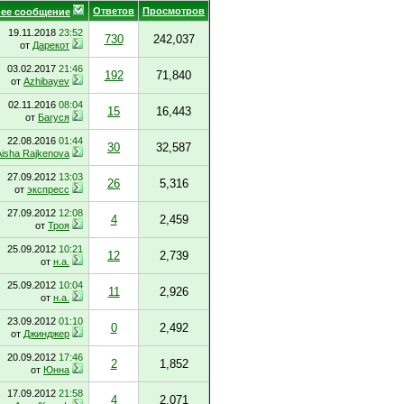
Ответов
Просмотров
ее сообщение
19.11.2018
23:52
730
242,037
от
Дарекот
03.02.2017
21:46
192
71,840
от
Azhibayev
02.11.2016
08:04
15
16,443
от
Багуся
22.08.2016
01:44
30
32,587
Aisha Rajkenova
27.09.2012
13:03
26
5,316
от
экспресс
27.09.2012
12:08
4
2,459
от
Троя
25.09.2012
10:21
12
2,739
от
н.а.
25.09.2012
10:04
11
2,926
от
н.а.
23.09.2012
01:10
0
2,492
от
Джинджер
20.09.2012
17:46
2
1,852
от
Юнна
17.09.2012
21:58
4
2,071