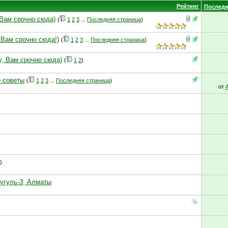
Рейтинг
Последн
 Вам срочно сюда)
(
1
2
3
...
Последняя страница
)
 Вам срочно сюда!)
(
1
2
3
...
Последняя страница
)
у, Вам срочно сюда)
(
1
2
)
е советы
(
1
2
3
...
Последняя страница
)
от
)
аугуль-3, Алматы