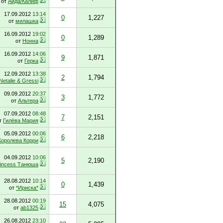
от
Аида/Калиф
17.09.2012
13:14
0
1,227
от
милашка
16.09.2012
19:02
0
1,289
от
Нонна
16.09.2012
14:06
9
1,871
от
Герка
12.09.2012
13:38
2
1,794
Netalie & Gressi
09.09.2012
20:37
3
1,772
от
Альтера
07.09.2012
08:48
7
2,151
т
Гилёва Мария
05.09.2012
00:06
6
2,218
Королева Корри
04.09.2012
10:06
5
2,190
rincess Танюша
28.08.2012
10:14
0
1,439
от
*Ириска*
28.08.2012
00:19
15
4,075
от
ab1325
26.08.2012
23:10