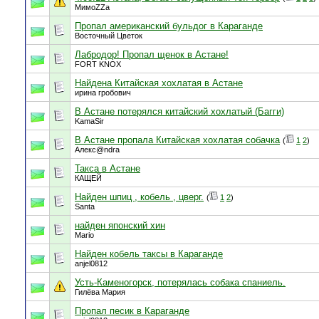
МимоZZа
Пропал американский бульдог в Караганде
Восточный Цветок
Лабродор! Пропал щенок в Астане!
FORT KNOX
Найдена Китайская хохлатая в Астане
ирина гробович
В Астане потерялся китайский хохлатый (Багги)
KamaSir
В Астане пропала Китайская хохлатая собачка
(
1
2
)
Алекс@ndra
Такса в Астане
КАЩЕЙ
Найден шпиц , кобель , цверг.
(
1
2
)
Santa
найден японский хин
Mario
Найден кобель таксы в Караганде
anjel0812
Усть-Каменогорск, потерялась собака спаниель.
Гилёва Мария
Пропал песик в Караганде