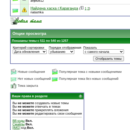
anjel0812
Найдена хаска г.Караганда
(
1
2
)
natashka
Опции просмотра
Показаны темы с 511 по 540 из 1257
Критерий сортировки
Порядок отображения
Показать
Новые сообщения
Популярная тема с новыми сообщениями
Нет новых сообщений
Популярная тема без новых сообщений
Тема закрыта
Ваши права в разделе
Вы
не можете
создавать новые темы
Вы
не можете
отвечать в темах
Вы
не можете
прикреплять вложения
Вы
не можете
редактировать свои сообщения
BB коды
Вкл.
Смайлы
Вкл.
[IMG]
код
Вкл.