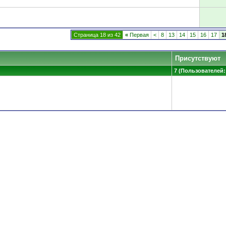
Страница 18 из 42
«
Первая
<
8
13
14
15
16
17
1
Присутствуют
7 (Пользователей: 