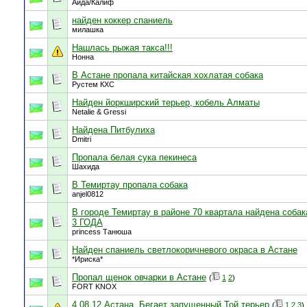
Аида/Калиф
найден коккер спаниель
милашка
Нашлась рыжая такса!!!
Нонна
В Астане пропала китайская хохлатая собака
Рустем КХС
Найден йоркширский терьер, кобель Алматы
Netalie & Gressi
Найдена Питбулиха
Dmitri
Пропала белая сука пекинеса
Шахида
В Темиртау пропала собака
anjel0812
В городе Темиртау в районе 70 квартала найдена соба
3 ГОДА
princess Танюша
Найден спаниель светлокоричневого окраса в Астане
*Ириска*
Пропал щенок овчарки в Астане
(
1
2
)
FORT KNOX
4.08.12 Астана, Бегает запущенный Той терьер
(
1
2
3
)