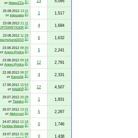
23
5,095
от
МимоZZа
25.08.2012
13:11
1
1,517
от
варшава
23.08.2012
21:11
4
1,684
OPTERRTIGER
23.08.2012
11:29
6
1,632
dachshund2010
23.08.2012
09:20
5
2,241
от
Алекс@ndra
23.08.2012
09:18
12
2,791
от
Алекс@ndra
22.08.2012
08:37
4
2,331
от
KamaSir
17.08.2012
15:53
12
4,507
от
КАЩЕЙ
29.07.2012
20:28
1
1,831
от
Tadako
26.07.2012
13:31
5
2,287
от
Aleksrust
24.07.2012
12:18
0
1,746
т
Гилёва Мария
19.07.2012
21:58
0
1,438