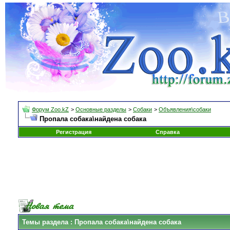
Форум Zoo.kZ
>
Основные разделы
>
Собаки
>
Объявления\собаки
Пропала собака\найдена собака
Регистрация
Справка
Темы раздела
: Пропала собака\найдена собака