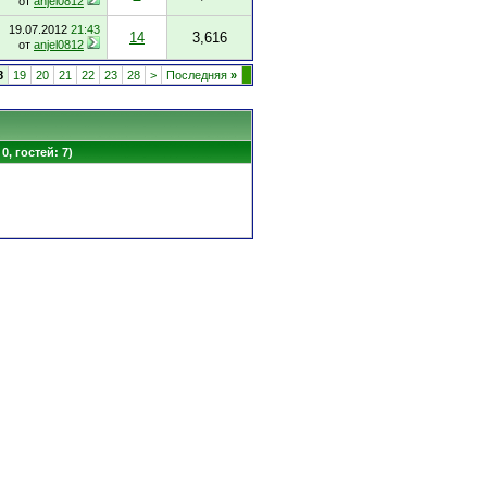
от
anjel0812
19.07.2012
21:43
14
3,616
от
anjel0812
8
19
20
21
22
23
28
>
Последняя
»
0, гостей: 7)