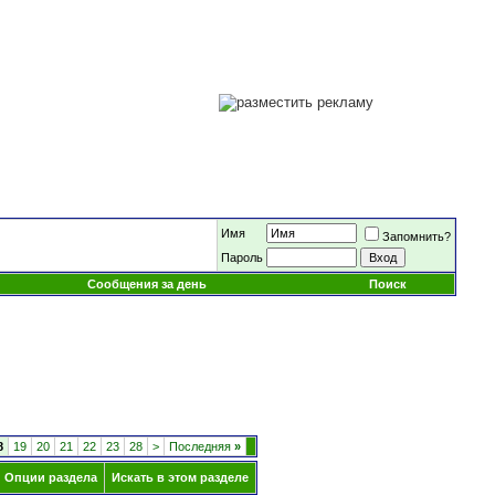
Имя
Запомнить?
Пароль
Сообщения за день
Поиск
8
19
20
21
22
23
28
>
Последняя
»
Опции раздела
Искать в этом разделе