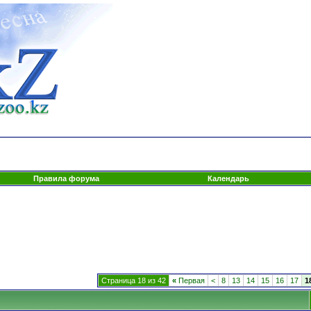
Правила форума
Календарь
Страница 18 из 42
«
Первая
<
8
13
14
15
16
17
1