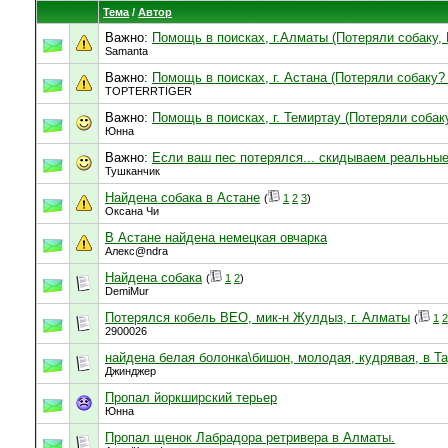
Тема
/
Автор
Важно:
Помощь в поисках, г.Алматы (Потеряли собаку,
Samanta
Важно:
Помощь в поисках, г. Астана (Потеряли собаку?
TOPTERRTIGER
Важно:
Помощь в поисках, г. Темиртау (Потеряли собак
Юнна
Важно:
Если ваш пес потерялся... скидываем реальны
Тушканчик
Найдена собака в Астане
(
1
2
3
)
Оксана Чи
В Астане найдена немецкая овчарка
Алекс@ndra
Найдена собака
(
1
2
)
DemiMur
Потерялся кобель ВЕО, мик-н Жулдыз, г. Алматы
(
1
2
2900026
найдена белая болонка\бишон, молодая, кудрявая, в Т
Джинджер
Пропал йоркширский терьер
Юнна
Пропал щенок Лабрадора ретривера в Алматы.