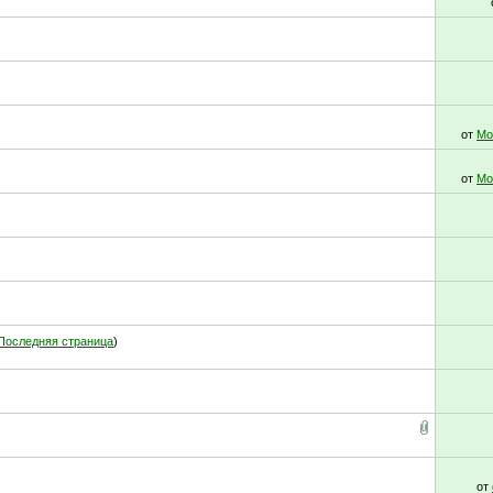
от
Мо
от
Мо
Последняя страница
)
от