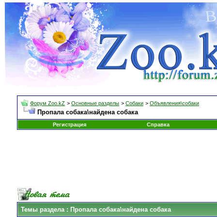
Форум Zoo.kZ
>
Основные разделы
>
Собаки
>
Объявления\собаки
Пропала собака\найдена собака
Регистрация
Справка
Темы раздела
: Пропала собака\найдена собака