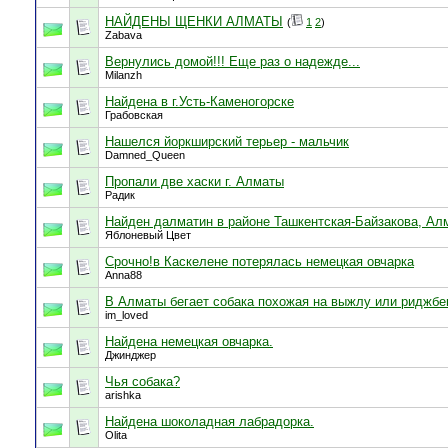
НАЙДЕНЫ ЩЕНКИ АЛМАТЫ
(
1
2
)
Zabava
Вернулись домой!!! Еще раз о надежде...
Milanzh
Найдена в г.Усть-Каменогорске
Грабовская
Нашелся йоркширский терьер - мальчик
Damned_Queen
Пропали две хаски г. Алматы
Радик
Найден далматин в районе Ташкентская-Байзакова, Ал
Яблоневый Цвет
Срочно!в Каскелене потерялась немецкая овчарка
Anna88
В Алматы бегает собака похожая на выжлу или риджбе
im_loved
Найдена немецкая овчарка.
Джинджер
Чья собака?
arishka
Найдена шоколадная лабрадорка.
Olita