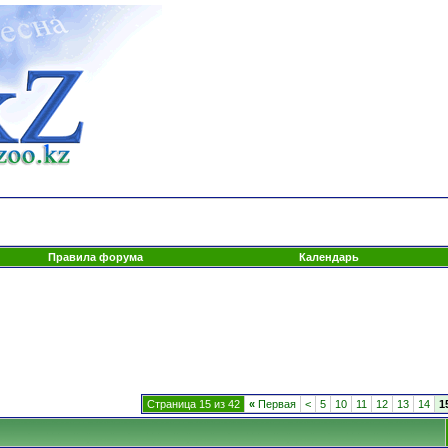
Правила форума
Календарь
Страница 15 из 42
«
Первая
<
5
10
11
12
13
14
1