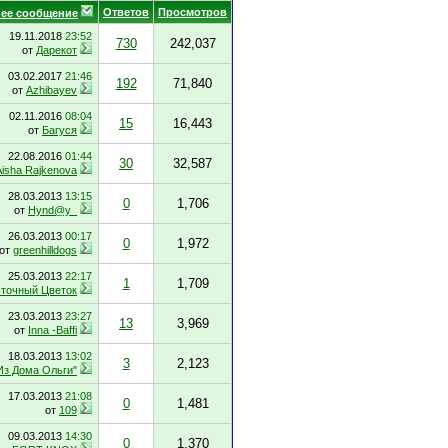
Ответов
Просмотров
ее сообщение
19.11.2018
23:52
730
242,037
от
Дарекот
03.02.2017
21:46
192
71,840
от
Azhibayev
02.11.2016
08:04
15
16,443
от
Багуся
22.08.2016
01:44
30
32,587
Aisha Rajkenova
28.03.2013
13:15
0
1,706
от
Hynd@y_
26.03.2013
00:17
0
1,972
от
greenhilldogs
25.03.2013
22:17
1
1,709
точный Цветок
23.03.2013
23:27
13
3,969
от
Inna -Baffi
18.03.2013
13:02
3
2,123
Из Дома Ольги"
17.03.2013
21:08
0
1,481
от
109
09.03.2013
14:30
0
1,370