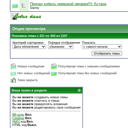
Пропал кобель немецкой овчарки!!!г Астана
Danny
Опции просмотра
Показаны темы с 421 по 450 из 1257
Критерий сортировки
Порядок отображения
Показать
Новые сообщения
Популярная тема с новыми сообщениями
Нет новых сообщений
Популярная тема без новых сообщений
Тема закрыта
Ваши права в разделе
Вы
не можете
создавать новые темы
Вы
не можете
отвечать в темах
Вы
не можете
прикреплять вложения
Вы
не можете
редактировать свои сообщения
BB коды
Вкл.
Смайлы
Вкл.
[IMG]
код
Вкл.
HTML код
Выкл.