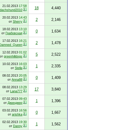
21.02.2013
17:58
18
4,440
dachshund2010
20.02.2013
14:43
2
2,146
от
Sherry
18.02.2013
13:10
0
1,634
от
Грабовская
17.02.2013
16:21
2
1,478
Damned_Queen
12.02.2013
01:02
5
2,522
от
greenhilldogs
10.02.2013
16:03
1
2,335
от
Stella
08.02.2013
20:05
0
1,409
от
Anna88
08.02.2013
13:29
17
3,840
от
Lana777
07.02.2013
09:43
1
1,396
от
Джинджер
03.02.2013
16:56
0
1,667
от
arishka
02.02.2013
19:30
1
1,562
от
Danny