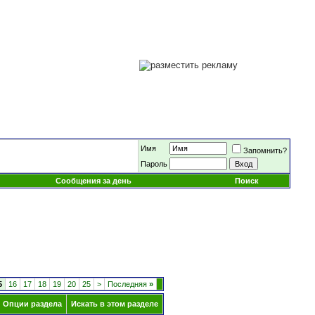
Имя
Запомнить?
Пароль
Сообщения за день
Поиск
5
16
17
18
19
20
25
>
Последняя
»
Опции раздела
Искать в этом разделе