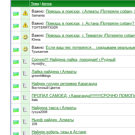
Тема
/
Автор
Важно:
Помощь в поисках, г.Алматы (Потеряли собаку,
Samanta
Важно:
Помощь в поисках, г. Астана (Потеряли собаку?
TOPTERRTIGER
Важно:
Помощь в поисках, г. Темиртау (Потеряли собак
Юнна
Важно:
Если ваш пес потерялся... скидываем реальны
Тушканчик
Срочно!!! Найдена лайка, породная! г.Рудный
Hynd@y_
Лайка найдена г.Алматы
greenhilldogs
Найден голден ретривер Караганда
Восточный Цветок
ПРОПАЛ САМОЕД, г.Караганда!!!!!!!!!СРОЧНО ПОМОГ
Itala
Найдена такса г.Алматы
rysya2008
Ньюф найден. Алматы
109
Найден кобель тазы в Астане