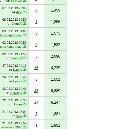
от
FORT KNOX
07.03.2013
23:09
0
1,459
от
Aida
06.03.2013
19:50
1
1,896
от
Сквибб
03.03.2013
01:06
0
1,573
псы Караганды
03.03.2013
00:53
0
1,532
псы Караганды
02.03.2013
21:53
3
2,096
от
ferris91
27.02.2013
22:16
16
4,229
от
Danny
24.02.2013
05:46
0
1,551
от
Преля
23.02.2013
12:48
48
8,889
от
Альтера
22.02.2013
02:33
24
6,247
от
Таурт
21.02.2013
23:04
3
1,881
от
тава
21.02.2013
17:59
1
1,951
dachshund2010