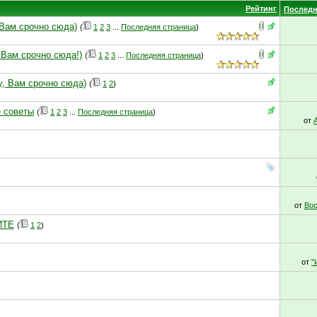
Рейтинг
Последн
 Вам срочно сюда)
(
1
2
3
...
Последняя страница
)
 Вам срочно сюда!)
(
1
2
3
...
Последняя страница
)
у, Вам срочно сюда)
(
1
2
)
е советы
(
1
2
3
...
Последняя страница
)
от
от
Вос
ИТЕ
(
1
2
)
от
"