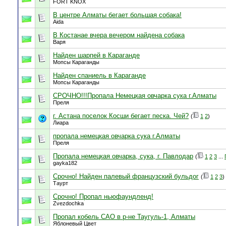
FORT KNOX
В центре Алматы бегает большая собака!
Aida
В Костанае вчера вечером найдена собака
Варя
Найден шарпей в Караганде
Мопсы Караганды
Найден спаниель в Караганде
Мопсы Караганды
СРОЧНО!!!Пропала Немецкая овчарка сука г.Алматы
Преля
г. Астана поселок Косши бегает песка. Чей?
(
1
2
)
Лиара
пропала немецкая овчарка сука г.Алматы
Преля
Пропала немецкая овчарка, сука, г. Павлодар
(
1
2
3
...
gayka182
Срочно! Найден палевый французский бульдог
(
1
2
3
)
Таурт
Срочно! Пропал ньюфаундленд!
Zvezdochka
Пропал кобель САО в р-не Таугуль-1, Алматы
Яблоневый Цвет