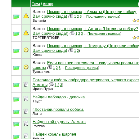
Тема
/
Автор
Важно:
Помощь в поисках, г.Алматы (Потеряли собаку,
Вам срочно сюда)
(
1
2
3
...
Последняя страница
)
Samanta
Важно:
Помощь в поисках, г. Астана (Потеряли собаку?
Вам срочно сюда!)
(
1
2
3
...
Последняя страница
)
TOPTERRTIGER
Важно:
Помощь в поисках, г. Темиртау (Потеряли собак
Вам срочно сюда)
(
1
2
)
Юнна
Важно:
Если ваш пес потерялся... скидываем реальны
советы
(
1
2
3
...
Последняя страница
)
Тушканчик
Потерялся кобель лабрадора ретривера, черного окрас
Алматы
(
1
2
3
)
Ирина Пурик
Найден лабрадор - девочка
Таурт
г.Костанай,пропали собаки.
Латти
Найден той-пудель. Алматы
Poizzon
Найден кобель шарпея
Felisiya