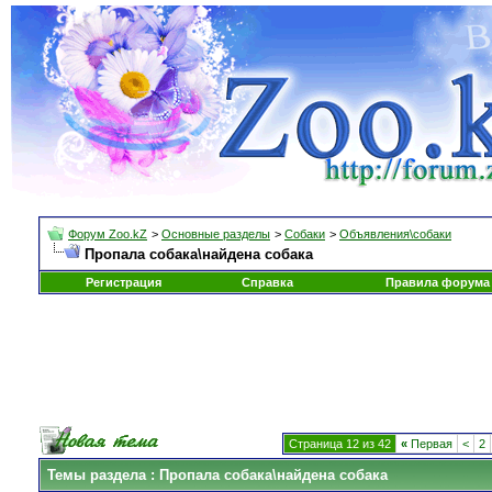
Форум Zoo.kZ
>
Основные разделы
>
Собаки
>
Объявления\собаки
Пропала собака\найдена собака
Регистрация
Справка
Правила форума
Страница 12 из 42
«
Первая
<
2
Темы раздела
: Пропала собака\найдена собака