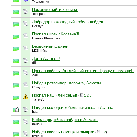
Тушканчик
Помогите найти хозяина.
экспресс
Лабрадор шоколадный кобель найден.
Felisiya
Пропал бигль г.Костанай!
Еленка Шеметова
Бездомный шарпей
LESHIYas
Дог в Астане!!!
dili
Пропал кобель. Английский сеттер. Прошу о помощи!!
Zari
Найден ротвейлер, девочка, Алматы
Самуэль
Пропал наш член семьи
(
1
2
3
)
Тата-76
Найден молодой кобель пекинеса, г.Астана
Itala
Кобель риджбека найден в Алматы
bellis25
Найден кобель немецкой овчарки
(
1
2
)
ferris91