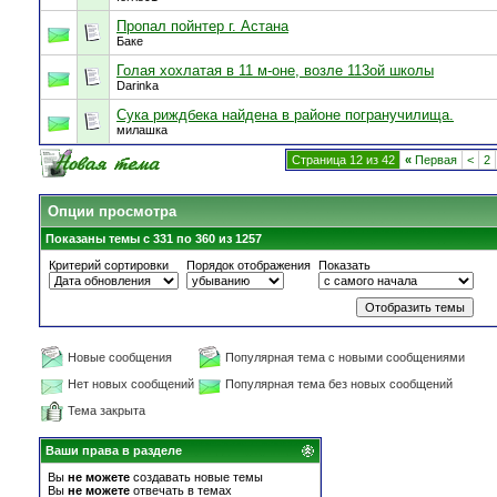
Пропал пойнтер г. Астана
Баке
Голая хохлатая в 11 м-оне, возле 113ой школы
Darinka
Сука риждбека найдена в районе погранучилища.
милашка
Страница 12 из 42
«
Первая
<
2
Опции просмотра
Показаны темы с 331 по 360 из 1257
Критерий сортировки
Порядок отображения
Показать
Новые сообщения
Популярная тема с новыми сообщениями
Нет новых сообщений
Популярная тема без новых сообщений
Тема закрыта
Ваши права в разделе
Вы
не можете
создавать новые темы
Вы
не можете
отвечать в темах