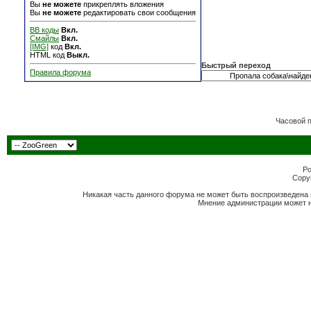
Вы
не можете
прикреплять вложения
Вы
не можете
редактировать свои сообщения
BB коды
Вкл.
Смайлы
Вкл.
[IMG]
код
Вкл.
HTML код
Выкл.
Быстрый переход
Правила форума
Часовой 
Po
Copyr
Никакая часть данного форума не может быть воспроизведена 
Мнение администрации может н