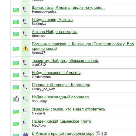
Щенок тазы, Алматы, видят на улице...
Hennessy-polka
Найден шпиц. Алматы
Mashulya
Астана Найдена овчарка
Ляличка
Помощь в поисках, г. Караганда (Потеряли собаку, Вам
срочно сюда)
helena27
Темиртау. Найден доберман-пинчер.
anjel0812
Найден пекинес в Алматы
GoldenMoon
Пропал той-терьер г. Караганда
Husky_de_Rox
Найден шоколадный лабрадор
dark_angel
Украдены собаки, кто видел отзовитесь!
Oxana R.
Найден хаски! Каменское плато
МасЯрик
В Алмате пропал годовалый корс
(
1
2
)