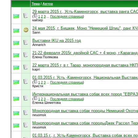
Тема
/
Автор
29 марта 2015 г., Усть-Каменогорск, выставка ранга С
(
1
2
3
...
Последняя страница
)
кайзер
24 мая 2015, г. Бишкек, Моно "Немецкий Шпиц", ранг К
Sann
Выставки IKU на 2015 год
Annarich
21-22 февраля 2015г. двойной САС + 4 моно, г.Караганд
Елена Полякова
22 марта 2015 г, в г. Тараз, монопородная выставка НК
kapri
01.03.2015 г. Усть -Каменогорск, Национальная Выставк
(
1
2
3
...
Последняя страница
)
Кристи
Интернациональная выставка собак всех пород "ЕВРАЗИ
(
1
2
3
...
Последняя страница
)
Еленка Шеметова
Монопородная выставка собак породы Немецкий Охотничи
neuomsk
Монопородная выставка собак породыДжек Рассел Терье
neuomsk
01.03.15 г., г. Усть-Каменогорск, Выставка собак всех