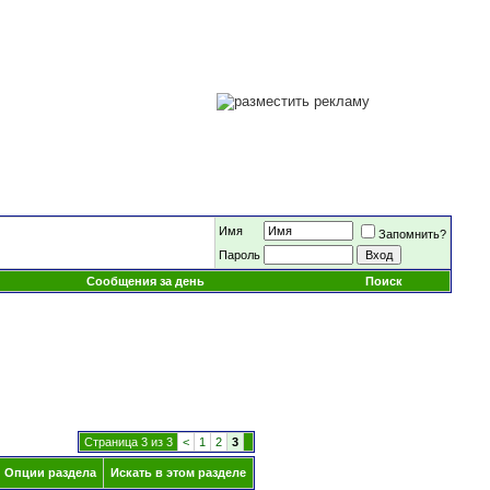
Имя
Запомнить?
Пароль
Сообщения за день
Поиск
Страница 3 из 3
<
1
2
3
Опции раздела
Искать в этом разделе