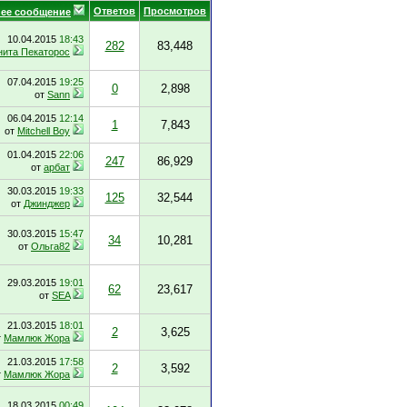
Ответов
Просмотров
ее сообщение
10.04.2015
18:43
282
83,448
нита Пекаторос
07.04.2015
19:25
0
2,898
от
Sann
06.04.2015
12:14
1
7,843
от
Mitchell Boy
01.04.2015
22:06
247
86,929
от
арбат
30.03.2015
19:33
125
32,544
от
Джинджер
30.03.2015
15:47
34
10,281
от
Ольга82
29.03.2015
19:01
62
23,617
от
SEA
21.03.2015
18:01
2
3,625
т
Мамлюк Жора
21.03.2015
17:58
2
3,592
т
Мамлюк Жора
18.03.2015
00:49