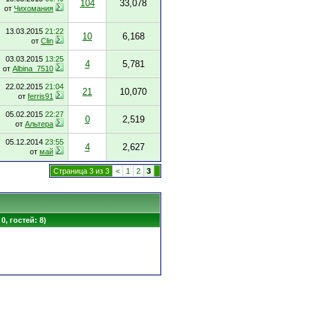
104
33,078
от
Чихомания
13.03.2015
21:22
10
6,168
от
Clin
03.03.2015
13:25
4
5,781
от
Albina_7510
22.02.2015
21:04
21
10,070
от
ferris91
05.02.2015
22:27
0
2,519
от
Альтера
05.12.2014
23:55
4
2,627
от
май
Страница 3 из 3
<
1
2
3
0, гостей: 8)