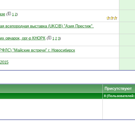
азе
(
1
2
)
ая всепородная выставка (UKCIB) "Азия Престиж".
ких овчарок, орг-р КНОРК
(
1
2
3
)
 РФЛС) "Майские встречи" г. Новосибирск
 2015
Присутствуют
8 (Пользователей: 