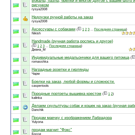
Бокалы, пазлы, брелки и многое другое с вашим фото 
рисунком
rysya2008
Недоузки ручной работы на заказ
rysya2008
Аксессуары с собаками
(
1
2
3
...
Последняя страница
)
Nikish
Handmade (ручная работа,роспись и другое)
(
1
2
3
...
Последняя страница
)
Диана_М
Индивидуальные медальончики для вашего питомца
(
romasshka
Наградные розетки и гирлянды
Чарм
Брелки на заказ, любой формы и сложности.
caspertools
Породные портреты вышивка крестом
(
1
2
)
kalinka
Делаем скульптуры собак и кошек на заказ (ручная раб
Danchik
Продам маечку с изображением Лабрадора
Yulyona
продам магнит "Фокс"
Бэсси