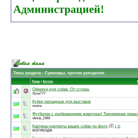
Администрацией!
Темы раздела
: Сувениры, прочие рукоделия
Тема
/
Автор
Обереги для собак. От сглаза.
Луна777
Кубки наградные для выставок
nuska
Футболки с изображением животных! Трехмерная окрас
olesia_1980
Картины-портреты ваших собак по фото
(
1
2
)
МЭГИМЭДЖ