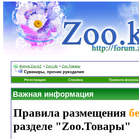
Форум Zoo.kZ
>
Zoo.Life
>
Zoo.Товары
Сувениры, прочие рукоделия
Регистрация
Справка
Правила форума
Важная информация
Правила размещения
б
разделе "Zoo.Товары"