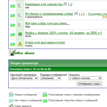
Кармашки для лакомства
(
1
2
)
акв
Футболки с изображением собак!
(
1
2
3
...
Последняя стр
CelebrityBrend
Фигурки собак для выставки...
Alga
Майка с йорком 100% хлопок, 44 размер, за 3000 тг.!
dorfa
Кубки для выставки куплю!
nuska
Опции просмотра
Показаны темы с 31 по 60 из 68
Критерий сортировки
Порядок отображения
Показать
Новые сообщения
Популярная тема с новыми сообщениями
Нет новых сообщений
Популярная тема без новых сообщений
Тема закрыта