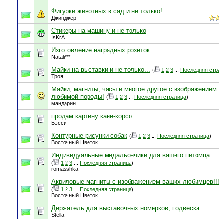
Фигурки животных в сад и не только!
Джинджер
Стикеры на машину и не только
IsKrA
Изготовление наградных розеток
Natali***
Майки на выставки и не только...
(
1
2
3
...
Последняя стр
Троя
Майки, магниты, часы и многое другое с изображением
любимой породы!
(
1
2
3
...
Последняя страница
)
мандарин
продам картину кане-корсо
Бэсси
Контурные рисунки собак
(
1
2
3
...
Последняя страница
)
Восточный Цветок
Индивидуальные медальончики для вашего питомца
(
1
2
3
...
Последняя страница
)
romasshka
Акриловые магниты с изображением ваших любимцев!!!
(
1
2
3
...
Последняя страница
)
Восточный Цветок
Держатель для выставочных номерков, подвеска
Stella