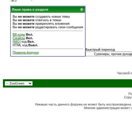
Ваши права в разделе
Вы
не можете
создавать новые темы
Вы
не можете
отвечать в темах
Вы
не можете
прикреплять вложения
Вы
не можете
редактировать свои сообщения
BB коды
Вкл.
Смайлы
Вкл.
[IMG]
код
Вкл.
HTML код
Выкл.
Быстрый переход
Правила форума
Часовой 
Po
Copyr
Никакая часть данного форума не может быть воспроизведена 
Мнение администрации может н