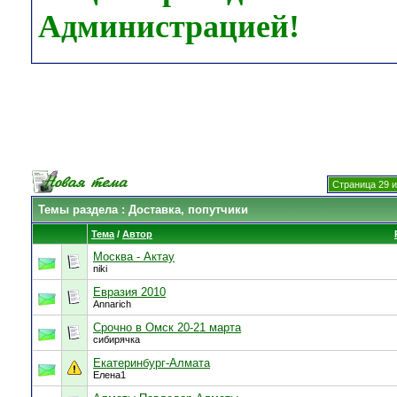
Администрацией!
Страница 29 и
Темы раздела
: Доставка, попутчики
Тема
/
Автор
Москва - Актау
niki
Евразия 2010
Annarich
Срочно в Омск 20-21 марта
сибирячка
Екатеринбург-Алмата
Елена1