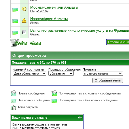
Москва-Семей или Алматы
Elena198109
Новосибирск-Алматы
Slawa
Выполню различные кинологические услуги из Франции
Gasaz
Страница 29 и
Опции просмотра
Показаны темы с 841 по 870 из 951
Критерий сортировки
Порядок отображения
Показать
Новые сообщения
Популярная тема с новыми сообщениями
Нет новых сообщений
Популярная тема без новых сообщений
Тема закрыта
Ваши права в разделе
Вы
не можете
создавать новые темы
Вы
не можете
отвечать в темах