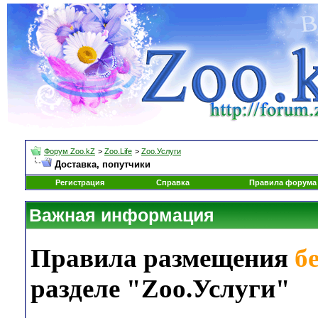
Форум Zoo.kZ
>
Zoo.Life
>
Zoo.Услуги
Доставка, попутчики
Регистрация
Справка
Правила форума
Важная информация
Правила размещения
б
разделе "Zoo.Услуги"