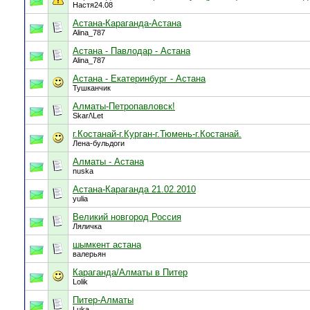
Настя24.08
Астана-Караганда-Астана
Alina_787
Астана - Павлодар - Астана
Alina_787
Астана - Екатеринбург - Астана
Тушканчик
Алматы-Петропавловск!
Skar/\Let
г.Костанай-г.Курган-г.Тюмень-г.Костанай.
Лена-бульдоги
Алматы - Астана
nuska
Астана-Караганда 21.02.2010
yulia
Великий новгород Россия
Ляличка
шымкент астана
валерьян
Караганда/Алматы в Питер
Lolik
Питер-Алматы
Luka