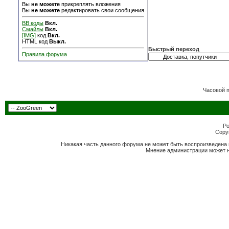
Вы
не можете
прикреплять вложения
Вы
не можете
редактировать свои сообщения
BB коды
Вкл.
Смайлы
Вкл.
[IMG]
код
Вкл.
HTML код
Выкл.
Быстрый переход
Правила форума
Часовой 
Po
Copyr
Никакая часть данного форума не может быть воспроизведена 
Мнение администрации может н