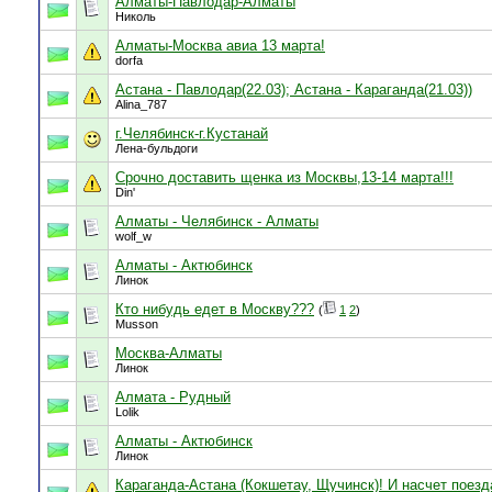
Алматы-Павлодар-Алматы
Николь
Алматы-Москва авиа 13 марта!
dorfa
Астана - Павлодар(22.03); Астана - Караганда(21.03))
Alina_787
г.Челябинск-г.Кустанай
Лена-бульдоги
Срочно доставить щенка из Москвы,13-14 марта!!!
Din'
Алматы - Челябинск - Алматы
wolf_w
Алматы - Актюбинск
Линок
Кто нибудь едет в Москву???
(
1
2
)
Musson
Москва-Алматы
Линок
Алмата - Рудный
Lolik
Алматы - Актюбинск
Линок
Караганда-Астана (Кокшетау, Щучинск)! И насчет поезд