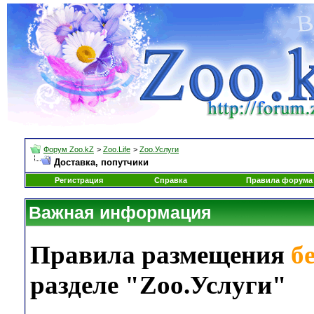
Форум Zoo.kZ
>
Zoo.Life
>
Zoo.Услуги
Доставка, попутчики
Регистрация
Справка
Правила форума
Важная информация
Правила размещения
б
разделе "Zoo.Услуги"