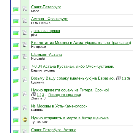
Cанкт-Петербург
Mario
Астана - Франкфурт
FORT KNOX
доставка щенка
pipa
Кто летит из Москвы в Алмату(желательно Трансавиа)
Не профи
Шымкент-Астана
Nurdaulet
7-8.04 Астана Кустанай, либо Омск-Кустанай.
Вашингтоновна
Возьму Вашу собаку (маленькую)на Евразию.
(
1
2
3
)
Царевна
Нужно привезти собаку из Питера. Срочно!
(
1
2
3
...
Последняя страница
)
Zhanna_J
Из Москвы в Усть-Каменогорск
РиШШа
Нужно отправить в марте в Актау щеночка
Тушканчик
Санкт Петербург- Астана