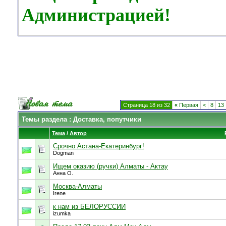
Администрацией!
Страница 18 из 32
«
Первая
<
8
13
Темы раздела
: Доставка, попутчики
Тема
/
Автор
Срочно Астана-Екатеринбург!
Dogman
Ищем оказию (ручки) Алматы - Актау
Анна О.
Москва-Алматы
Irene
к нам из БЕЛОРУССИИ
izumka