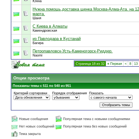
Юнна
Нужна помощь,доставка щенка Москва-Алма-Ата. на 12
марта.
Шаня
C Киева в Алматы
Камендровская
из Павлодара в Кустанай
Багира
Петропавловск-Усть-Каменогорск-Риддер.
Naomi
Страница 18 из 32
«
Первая
<
8
13
Опции просмотра
Показаны темы с 511 по 540 из 951
Критерий сортировки
Порядок отображения
Показать
Новые сообщения
Популярная тема с новыми сообщениями
Нет новых сообщений
Популярная тема без новых сообщений
Тема закрыта