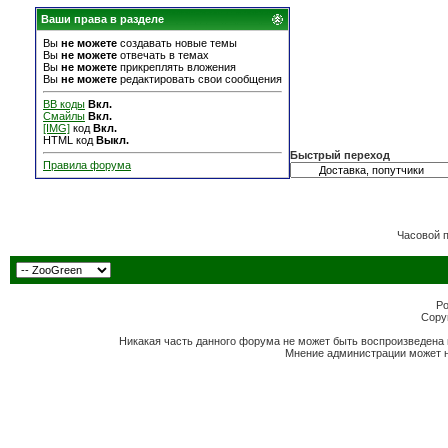
Ваши права в разделе
Вы
не можете
создавать новые темы
Вы
не можете
отвечать в темах
Вы
не можете
прикреплять вложения
Вы
не можете
редактировать свои сообщения
BB коды
Вкл.
Смайлы
Вкл.
[IMG]
код
Вкл.
HTML код
Выкл.
Быстрый переход
Правила форума
Часовой 
Po
Copyr
Никакая часть данного форума не может быть воспроизведена 
Мнение администрации может н