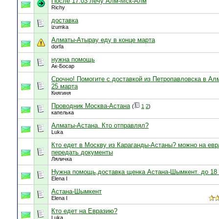
После 17.03 лечу Алм-Мск-Алм
Richy
доставка
izumka
Алматы-Атырау еду в конце марта
dorfa
нужна помощь
Ак-Босар
Срочно! Помогите с доставкой из Петропавловска в Ал
25 марта
Княгиня
Проводник Москва-Астана
(
1
2
)
капелька
Алматы-Астана. Кто отправлял?
Luka
Кто едет в Москву из Караганды-Астаны? можно на евр
передать документы
Ляличка
Нужна помощь,доставка щенка Астана-Шымкент. до 18
Elena I
Астана-Шымкент
Elena I
Кто едет на Евразию?
Luka