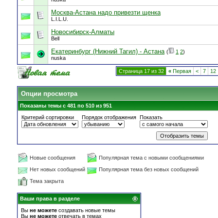
Москва-Астана надо привезти щенка
L.I.L.U.
Новосибирск-Алматы
Bell
Екатеринбург (Нижний Тагил) - Астана
(
1
2
)
nuska
Страница 17 из 32
«
Первая
<
7
12
Опции просмотра
Показаны темы с 481 по 510 из 951
Критерий сортировки
Порядок отображения
Показать
Новые сообщения
Популярная тема с новыми сообщениями
Нет новых сообщений
Популярная тема без новых сообщений
Тема закрыта
Ваши права в разделе
Вы
не можете
создавать новые темы
Вы
не можете
отвечать в темах