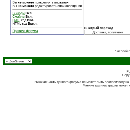
Вы
не можете
прикреплять вложения
Вы
не можете
редактировать свои сообщения
BB коды
Вкл.
Смайлы
Вкл.
[IMG]
код
Вкл.
HTML код
Выкл.
Быстрый переход
Правила форума
Часовой 
Po
Copyr
Никакая часть данного форума не может быть воспроизведена 
Мнение администрации может н