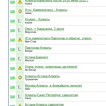
Алматы-Караганда после 15-20 июня 2012 г.
nuska
Усть- Каменногорск - Алматы
эмма
Атырау - Алматы
кошка
Омск -> Караганда. 2 июля
Верунчик
Усть-каменогорск-Павлодар и обратно. отвезу.
Фри Стар
Павлодар-Алматы
Флори
Астана-Барнаул
Musson
Очень нужно, алматинцы загляните!
Ак-Босар
Алматы-Астана-Алматы
Тушканчик
Москва-Алматы, в ближайшую неделю!
Aida
Алматы-Санкт-Петербург самолетом
Fleris
Астана-Алмата самолетом