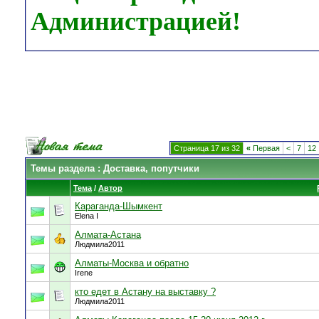
Администрацией!
Страница 17 из 32
«
Первая
<
7
12
Темы раздела
: Доставка, попутчики
Тема
/
Автор
Караганда-Шымкент
Elena I
Алмата-Астана
Людмила2011
Алматы-Москва и обратно
Irene
кто едет в Астану на выставку ?
Людмила2011