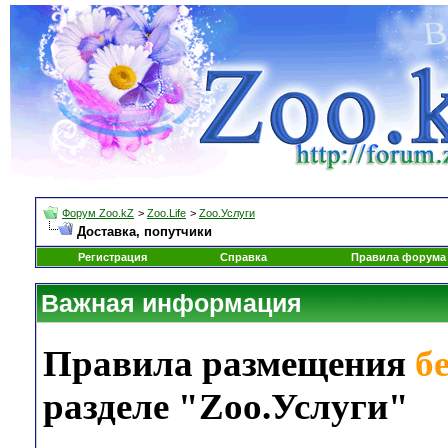
Форум Zoo.kZ
>
Zoo.Life
>
Zoo.Услуги
Доставка, попутчики
Регистрация
Справка
Правила форума
Важная информация
Правила размещения
б
разделе "Zoo.Услуги"