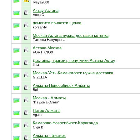
rysya2008
Актау-Астана
Анна О.
помогите привезти щенка
korsar-tv
Москва-Астана нужна доставка котенка
Татьяна Насущнова
Астана-Москва
FORT KNOX
Доставка, транзит, попутчики Астана-Актау
Itala
Москва-Усть-Каменогорск нужна доставка
GIZELLA
Алматы-Новосибирск-Алматы
Bell
Москва - Алматы
"Из Дома Ольги"
Питер-Алматы
Agata
Кемерово-Новосибирск-Караганда
Olga B
Алматы - Бишкек
nuska