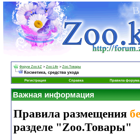
Форум Zoo.kZ
>
Zoo.Life
>
Zoo.Товары
Косметика, средства ухода
Регистрация
Справка
Правила форума
Важная информация
Правила размещения
б
разделе "Zoo.Товары"