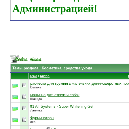
Администрацией!
Темы раздела
: Косметика, средства ухода
Тема
/
Автор
расческа для груминга маленьких длинношерстных по
Darinka
машинка для стрижки собак
Шахида
#1 All Systems - Super Whitening Gel
Ляличка
Фурминаторы
eka