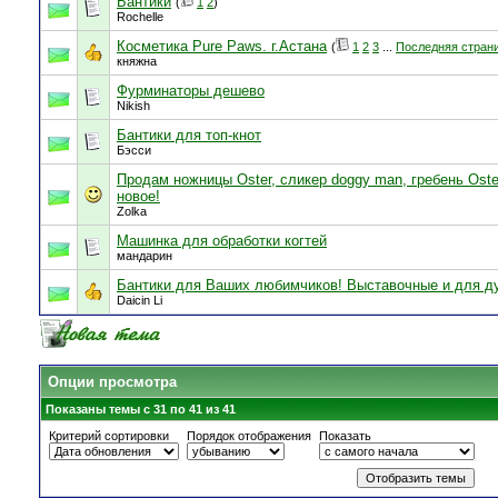
Бантики
(
1
2
)
Rochelle
Косметика Pure Paws. г.Астана
(
1
2
3
...
Последняя стран
княжна
Фурминаторы дешево
Nikish
Бантики для топ-кнот
Бэсси
Продам ножницы Oster, сликер doggy man, гребень Oster
новое!
Zolka
Машинка для обработки когтей
мандарин
Бантики для Ваших любимчиков! Выставочные и для д
Daicin Li
Опции просмотра
Показаны темы с 31 по 41 из 41
Критерий сортировки
Порядок отображения
Показать