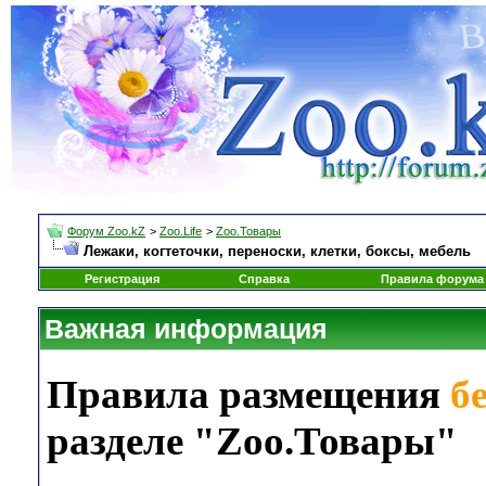
Форум Zoo.kZ
>
Zoo.Life
>
Zoo.Товары
Лежаки, когтеточки, переноски, клетки, боксы, мебель
Регистрация
Справка
Правила форума
Важная информация
Правила размещения
б
разделе "Zoo.Товары"