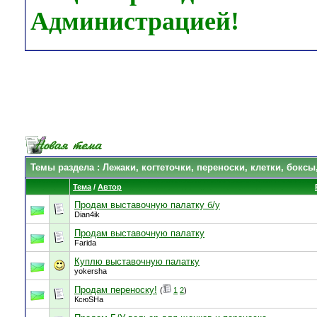
Администрацией!
Темы раздела
: Лежаки, когтеточки, переноски, клетки, боксы
Тема
/
Автор
Продам выставочную палатку б/у
Dian4ik
Продам выставочную палатку
Farida
Куплю выставочную палатку
yokersha
Продам переноску!
(
1
2
)
КсюSHа