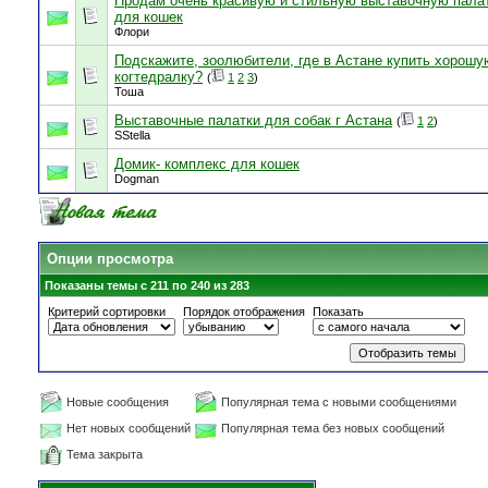
Продам очень красивую и стильную выставочную пала
для кошек
Флори
Подскажите, зоолюбители, где в Астане купить хорошу
когтедралку?
(
1
2
3
)
Тоша
Выставочные палатки для собак г Астана
(
1
2
)
SStella
Домик- комплекс для кошек
Dogman
Опции просмотра
Показаны темы с 211 по 240 из 283
Критерий сортировки
Порядок отображения
Показать
Новые сообщения
Популярная тема с новыми сообщениями
Нет новых сообщений
Популярная тема без новых сообщений
Тема закрыта