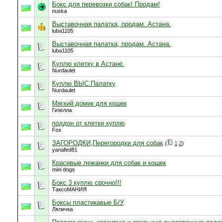
Бокс для перевозки собак! Продам!
nuska
Выставочная палатка, продам. Астана.
luba1105
Выставочная палатка, продам. Астана.
luba1105
Куплю клетку в Астане.
Nurdaulet
Куплю ВЫС.Палатку
Nurdaulet
Мягкий домик для кошек
Гизелла
поддон от клетки куплю
Fox
ЗАГОРОДКИ,Перегородки для собак
(
1
2
)
yanafed81
Красивые лежанки для собак и кошек
mini dogs
Бокс 3 куплю срочно!!!
ТаксоМАНИЯ
Боксы пластикавые Б/У
Ляличка