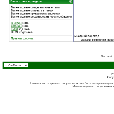
Ваши права в разделе
Вы
не можете
создавать новые темы
Вы
не можете
отвечать в темах
Вы
не можете
прикреплять вложения
Вы
не можете
редактировать свои сообщения
BB коды
Вкл.
Смайлы
Вкл.
[IMG]
код
Вкл.
HTML код
Выкл.
Быстрый переход
Правила форума
Часовой 
Po
Copyr
Никакая часть данного форума не может быть воспроизведена 
Мнение администрации может н