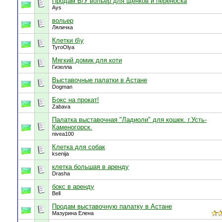
Продам Б/У вольер для щенков и переноска
Ays
вольер
Ляличка
Клетки б\у
TyroOlya
Мягкий домик для коти
Гизелла
Выставочные палатки в Астане
Dogman
Бокс на прокат!
Zabava
Палатка выставочная "Ладиоли" для кошек. г.Усть-
Каменогорск.
nivea100
Клетка для собак
ksenija
клетка большая в аренду
Drasha
бокс в аренду
Bell
Продам выставочную палатку в Астане
Мазурина Елена