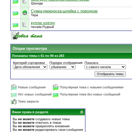
Шахида
Сумка-переноска-шлейка с поводком
Тера
куплю клетку
nevada Рудный
Опции просмотра
Показаны темы с 61 по 90 из 283
Критерий сортировки
Порядок отображения
Показать
Новые сообщения
Популярная тема с новыми сообщениями
Нет новых сообщений
Популярная тема без новых сообщений
Тема закрыта
Ваши права в разделе
Вы
не можете
создавать новые темы
Вы
не можете
отвечать в темах
Вы
не можете
прикреплять вложения
Вы
не можете
редактировать свои сообщения