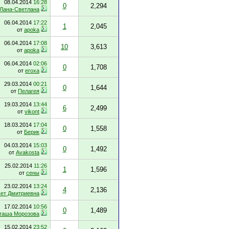
08.04.2014
16:28
0
2,294
Лана-Светлана
06.04.2014
17:22
1
2,045
от
apoka
06.04.2014
17:08
10
3,613
от
apoka
06.04.2014
02:06
0
1,708
от
eroxa
29.03.2014
00:21
0
1,644
от
Пелагея
19.03.2014
13:44
6
2,499
от
vikont
18.03.2014
17:04
0
1,558
от
Берик
04.03.2014
15:03
0
1,492
от
Avakosta
25.02.2014
11:26
1
1,596
от
сены
23.02.2014
13:24
4
2,136
ет Дмитриевна
17.02.2014
10:56
0
1,489
таша Морозова
15.02.2014
23:52