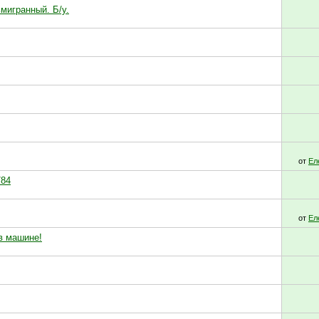
мигранный. Б/у.
от
Ел
/84
от
Ел
в машине!