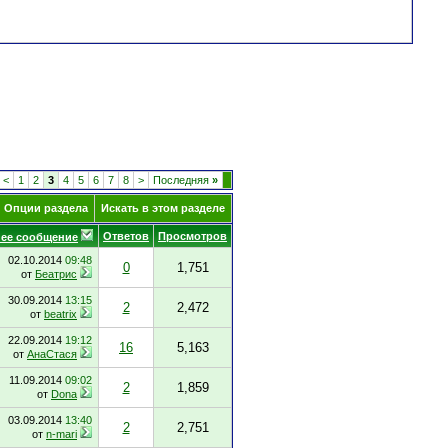
<
1
2
3
4
5
6
7
8
>
Последняя
»
Опции раздела
Искать в этом разделе
Ответов
Просмотров
ее сообщение
02.10.2014
09:48
0
1,751
от
Беатрис
30.09.2014
13:15
2
2,472
от
beatrix
22.09.2014
19:12
16
5,163
от
АнаСтася
11.09.2014
09:02
2
1,859
от
Dona
03.09.2014
13:40
2
2,751
от
n-mari