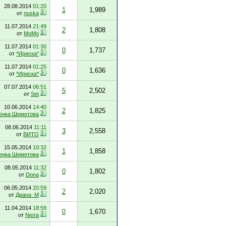
28.08.2014
01:20
1
1,989
от
nuska
11.07.2014
21:49
2
1,808
от
MoMo
11.07.2014
01:30
0
1,737
от
*Ириска*
11.07.2014
01:25
0
1,636
от
*Ириска*
07.07.2014
06:51
5
2,502
от
Set
10.06.2014
14:40
2
1,825
енка Шеметова
08.06.2014
11:11
3
2,558
от
ВИТО
15.05.2014
10:32
1
1,858
енка Шеметова
08.05.2014
11:32
0
1,802
от
Dona
06.05.2014
20:59
2
2,020
от
Диана_М
11.04.2014
18:59
0
1,670
от
Nюта