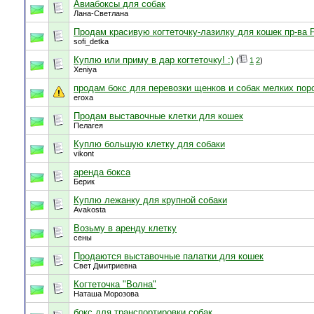
Авиабоксы для собак
Лана-Светлана
Продам красивую когтеточку-лазилку для кошек пр-ва 
sofi_detka
Куплю или приму в дар когтеточку! :)
(
1
2
)
Xeniya
продам бокс для перевозки щенков и собак мелких пор
eroxa
Продам выставочные клетки для кошек
Пелагея
Куплю большую клетку для собаки
vikont
аренда бокса
Берик
Куплю лежанку для крупной собаки
Avakosta
Возьму в аренду клетку
сены
Продаются выставочные палатки для кошек
Свет Дмитриевна
Когтеточка "Волна"
Наташа Морозова
бокс для транспортировки собак