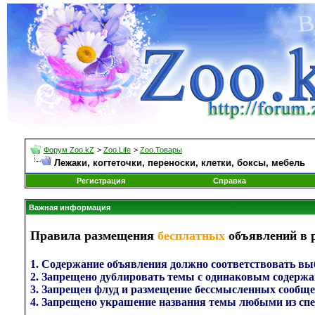
Форум Zoo.kZ
>
Zoo.Life
>
Zoo.Товары
Лежаки, когтеточки, переноски, клетки, боксы, мебель
Регистрация
Справка
Важная информация
Правила размещения
бесплатных
объявлений в 
1. Содержание объявления должно соответствовать выб
2. Запрещено дублировать темы с одинаковым содержа
3. Запрещен флуд и размещение бессмысленных сообще
4. Запрещено украшение названия темы любыми из сп