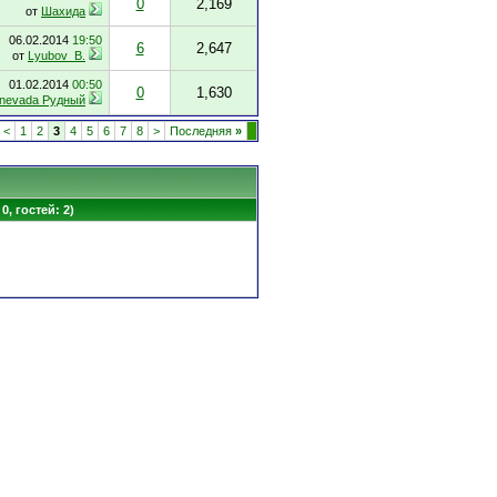
0
2,169
от
Шахида
06.02.2014
19:50
6
2,647
от
Lyubov_B.
01.02.2014
00:50
0
1,630
nevada Рудный
<
1
2
3
4
5
6
7
8
>
Последняя
»
0, гостей: 2)