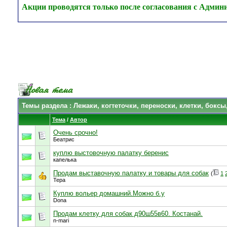
Акции проводятся только после согласования с Админ
Темы раздела
: Лежаки, когтеточки, переноски, клетки, боксы
Тема
/
Автор
Очень срочно!
Беатрис
куплю выстовочную палатку беренис
капелька
Продам выставочную палатку и товары для собак
(
1
Тера
Куплю вольер домашний.Можно б.у
Dona
Продам клетку для собак д90ш55в60. Костанай.
n-mari