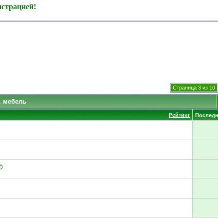
истрацией!
Страница 3 из 10
, мебель
Рейтинг
Последн
2
)