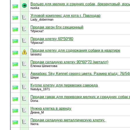
Вольер для мелких и средних собак, брезентовый, вось
nuska
Угловой комплекс для кота г. Павлодар
Lady_doberman
Продам загон 6ти секционный
*Ириска*
Продам клетку 60*50*80
*Ириска*
Продам клетку для содержания собаки в квартире
tanaskz
Продам складную клетку 90*60*70 (металл)
Еленка Шеметова
Авиабокс Sky Kennel серого цвета. Размер в/ш/д: 76/54
Шери
Куплю клетку для перевозки самоеда
Natulya_1971
Продам гамак для перевозки мелких и среддних собак 
Dona
Нужна клетка в аренду
Диана_М
Продам складную металлическую клетку.
Nюта