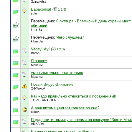
Эльфийка
Барахолка!
(
1
2
3
)
yulia
Перемещено:
6 октября - Всемирный день охраны мест
обитаний
irma_kz
Перемещено:
Чего слушаем?
kikasola
Vagay! Ау!
(
1
2
3
)
Baron
Я в шоке
Максим
уменьшительно-ласкательно
Максим
Новый Вирус-Внимание!
ЭФФоксА
Как надо правильно относиться к поражениям!!
TOPTERRTIGER
А ваш питомец бегает,гавкает во сне?
Юнна
Поддержите томичку голосами на конкурсе "Зажги Мая
ARKADA
Вредные привычки моего любимца...