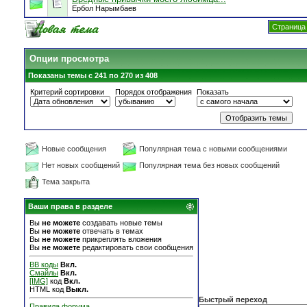
Ербол Нарымбаев
Страница 
Опции просмотра
Показаны темы с 241 по 270 из 408
Критерий сортировки
Порядок отображения
Показать
Новые сообщения
Популярная тема с новыми сообщениями
Нет новых сообщений
Популярная тема без новых сообщений
Тема закрыта
Ваши права в разделе
Вы
не можете
создавать новые темы
Вы
не можете
отвечать в темах
Вы
не можете
прикреплять вложения
Вы
не можете
редактировать свои сообщения
BB коды
Вкл.
Смайлы
Вкл.
[IMG]
код
Вкл.
HTML код
Выкл.
Быстрый переход
Правила форума