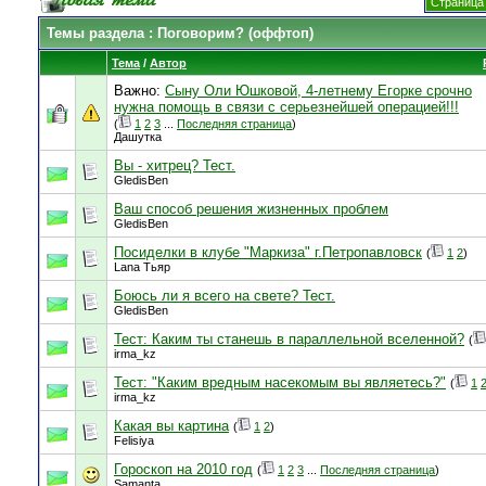
Страница 
Темы раздела
: Поговорим? (оффтоп)
Тема
/
Автор
Важно:
Сыну Оли Юшковой, 4-летнему Егорке срочно
нужна помощь в связи с серьезнейшей операцией!!!
(
1
2
3
...
Последняя страница
)
Дашутка
Вы - хитрец? Тест.
GledisBen
Ваш способ решения жизненных проблем
GledisBen
Посиделки в клубе "Маркиза" г.Петропавловск
(
1
2
)
Lana Тьяр
Боюсь ли я всего на свете? Тест.
GledisBen
Тест: Каким ты станешь в параллельной вселенной?
(
irma_kz
Тест: "Каким вредным насекомым вы являетесь?"
(
1
irma_kz
Какая вы картина
(
1
2
)
Felisiya
Гороскоп на 2010 год
(
1
2
3
...
Последняя страница
)
Samanta