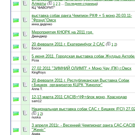
Алматы
(
1
2
3
...
Последняя страница
)
КЦ "ФАВОРИТ"
выставка собак ранга Чемпион РКФ + 5 моно,20.03.11-
"Фрэнд"Омск
инна диденко
Мероприятия КНОРК на 2011 год.
Джинджер
20 февраля 2011 г. Екатеринбург 2 САС
(
1
2
)
Бэсси
5 июня 2011. Городская выставка собак Жулдыз Актобе
Роза
27.02.2011 "ЗИМНИЙ ОЛИМП" + Моно Чау (ПК) г.Омск
KingRoys
20 февраля 2011 г. Республиканская Выставка Собак
г.Бишкек, организатор КЦРК "Кинолог"
Алла Т.
12-13 марта 2011 CACIB+ЧФ+блок моно, Краснодар
sam12
Национальная выставка собак САС г. Бишкек (FCI) 27.0
(
1
2
)
nuska
3 апреля 2011г. - Весенний Чемпионат ранга САС-САCI
"Женiс"
Agata