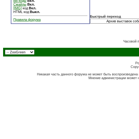
BB коды
Вкл.
Смайлы
Вкл.
[IMG]
код
Вкл.
HTML код
Выкл.
Быстрый переход
Правила форума
Часовой 
Po
Copyr
Никакая часть данного форума не может быть воспроизведена 
Мнение администрации может н