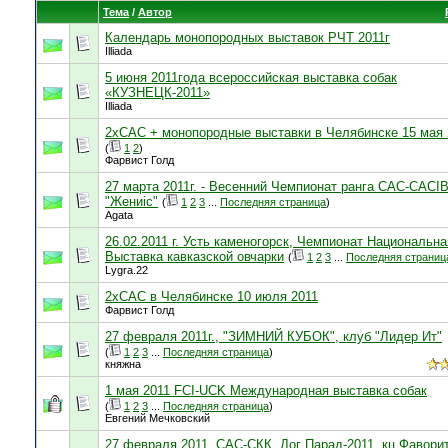
Тема
/
Автор
Календарь монопородных выставок РЧТ 2011г
Illiada
5 июня 2011года всероссийская выставка собак
«КУЗНЕЦК-2011»
Illiada
2хСАС + монопородные выставки в Челябинске 15 мая 
(
1
2
)
Фарвист Голд
27 марта 2011г. - Весенний Чемпионат ранга САС-САСI
"Жениiс"
(
1
2
3
...
Последняя страница
)
Agata
26.02.2011 г. Усть каменогорск, Чемпионат Национальна
Выставка кавказской овчарки
(
1
2
3
...
Последняя страниц
Lygra.22
2хСАС в Челябинске 10 июля 2011
Фарвист Голд
27 февраля 2011г., "ЗИМНИЙ КУБОК", клуб "Лидер Ит"
(
1
2
3
...
Последняя страница
)
княжна
1 мая 2011 FCI-UCK Международная выставка собак
(
1
2
3
...
Последняя страница
)
Евгений Мечковский
27 февраля 2011, САС-СКК, Дог Парад-2011, кц Фаворит,