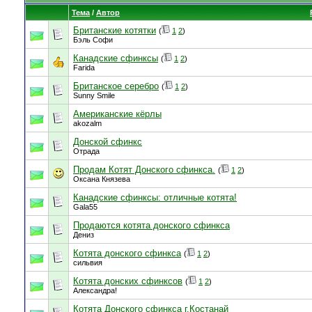
Тема
/
Автор
Британские котятки
(
1
2
)
Бэль Софи
Канадские сфинксы
(
1
2
)
Farida
Британское серебро
(
1
2
)
Sunny Smile
Американские кёрлы
akozalm
Донской сфинкс
Отрада
Продам Котят Донского сфинкса.
(
1
2
)
Оксана Князева
Канадские сфинксы: отличные котята!
Gala55
Продаются котята донского сфинкса
Дениз
Котята донского сфинкса
(
1
2
)
сильвия
Котята донских сфинксов
(
1
2
)
Александра!
Котята Донского сфинкса г.Костанай