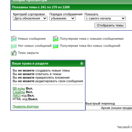
Показаны темы с 241 по 270 из 1268
Критерий сортировки
Порядок отображения
Показать
Новые сообщения
Популярная тема с новыми сообщениями
Нет новых сообщений
Популярная тема без новых сообщений
Тема закрыта
Ваши права в разделе
Вы
не можете
создавать новые темы
Вы
не можете
отвечать в темах
Вы
не можете
прикреплять вложения
Вы
не можете
редактировать свои сообщения
BB коды
Вкл.
Смайлы
Вкл.
[IMG]
код
Вкл.
HTML код
Выкл.
Быстрый переход
Правила форума
Часовой 