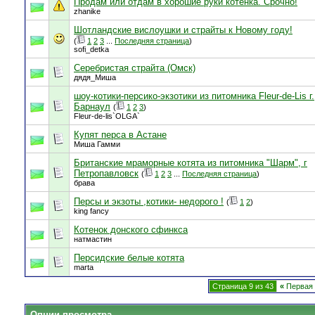
Продам или отдам в хорошие руки котенка. Срочно!
zhanike
Шотландские вислоушки и страйты к Новому году!
(
1
2
3
...
Последняя страница
)
sofi_detka
Серебристая страйта (Омск)
дядя_Миша
шоу-котики-персико-экзотики из питомника Fleur-de-Lis г.
Барнаул
(
1
2
3
)
Fleur-de-lis`OLGA`
Купят перса в Астане
Миша Гамми
Британские мраморные котята из питомника "Шарм", г
Петропавловск
(
1
2
3
...
Последняя страница
)
брава
Персы и экзоты ,котики- недорого !
(
1
2
)
king fancy
Котенок донского сфинкса
натмастин
Персидские белые котята
marta
Страница 9 из 43
«
Первая
Опции просмотра