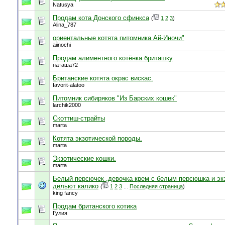
Natusya
Продам кота Донского сфинкса
(
1
2
3
)
Alina_787
ориентальные котята питомника Ай-Иночи"
aiinochi
Продам алиментного котёнка бриташку
наташа72
Британские котята окрас вискас.
favorit-alatoo
Питомник сибиряков "Из Барских кошек"
larchik2000
Скоттиш-страйты
marta
Котята экзотической породы.
marta
Экзотические кошки.
marta
Белый персючек ,девочка крем с белым персюшка и эк
дельют калико
(
1
2
3
...
Последняя страница
)
king fancy
Продам британского котика
Гулия