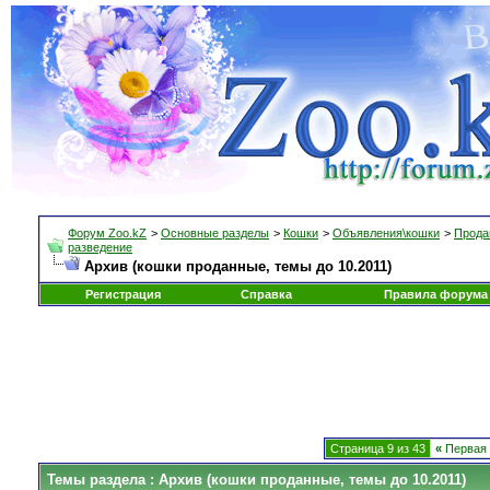
Форум Zoo.kZ
>
Основные разделы
>
Кошки
>
Объявления\кошки
>
Прода
разведение
Архив (кошки проданные, темы до 10.2011)
Регистрация
Справка
Правила форума
Страница 9 из 43
«
Первая
Темы раздела
: Архив (кошки проданные, темы до 10.2011)