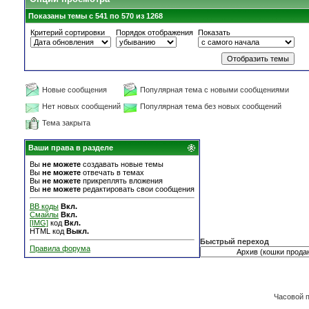
Показаны темы с 541 по 570 из 1268
Критерий сортировки
Порядок отображения
Показать
Новые сообщения
Популярная тема с новыми сообщениями
Нет новых сообщений
Популярная тема без новых сообщений
Тема закрыта
Ваши права в разделе
Вы
не можете
создавать новые темы
Вы
не можете
отвечать в темах
Вы
не можете
прикреплять вложения
Вы
не можете
редактировать свои сообщения
BB коды
Вкл.
Смайлы
Вкл.
[IMG]
код
Вкл.
HTML код
Выкл.
Быстрый переход
Правила форума
Часовой 