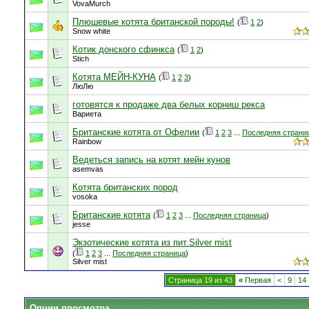
VovaMurch
Плюшевые котята британской породы!
(
1
2
)
Snow white
Котик донского сфинкса
(
1
2
)
Stich
Котята МЕЙН-КУНА
(
1
2
3
)
ЛюЛю
готовятся к продаже два белых корниш рекса
Вариета
Британские котята от Офелии
(
1
2
3
...
Последняя страни
Rainbow
Ведеться запись на котят мейн кунов
asemvas
Котята британских пород
vosoka
Британские котята
(
1
2
3
...
Последняя страница
)
jesse
Экзотические котята из пит.Silver mist
(
1
2
3
...
Последняя страница
)
Silver mist
Страница 19 из 43
«
Первая
<
9
14
Опции просмотра