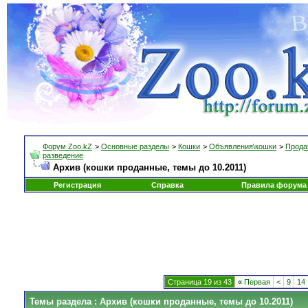
Форум Zoo.kZ
>
Основные разделы
>
Кошки
>
Объявления\кошки
>
Прода
разведение
Архив (кошки проданные, темы до 10.2011)
Регистрация
Справка
Правила форума
Страница 19 из 43
«
Первая
<
9
14
Темы раздела
: Архив (кошки проданные, темы до 10.2011)