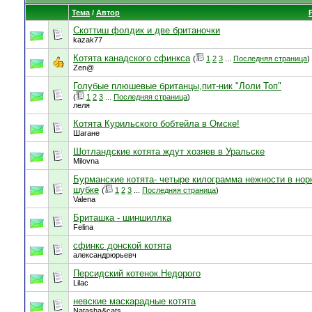
Тема
/
Автор
Скоттиш фолдик и две британочки
kazak77
Котята канадского сфинкса
(
1
2
3
...
Последняя страница
)
Zen@
Голубые плюшевые британцы,пит-ник "Лоли Топ"
(
1
2
3
...
Последняя страница
)
леля
Котята Курильского бобтейла в Омске!
Шагане
Шотландские котята ждут хозяев в Уральске
Milovna
Бурманские котята- четыре килограмма нежности в нор
шубке
(
1
2
3
...
Последняя страница
)
Valena
Бриташка - шиншиллка
Felina
сфинкс донской котята
александрюрьевч
Персидский котенок.Недорого
Lilac
невские маскарадные котята
Natasha&cats