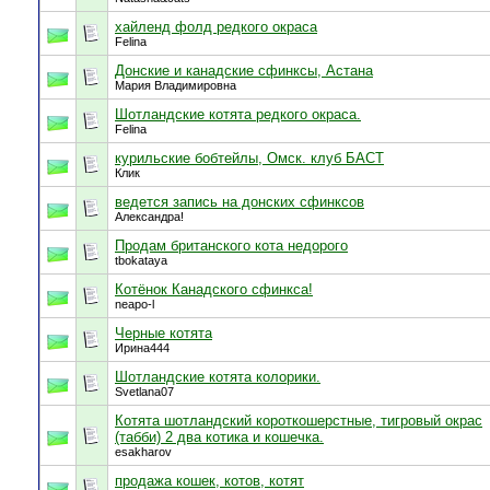
хайленд фолд редкого окраса
Felina
Донские и канадские сфинксы, Астана
Мария Владимировна
Шотландские котята редкого окраса.
Felina
курильские бобтейлы, Омск. клуб БАСТ
Клик
ведется запись на донских сфинксов
Александра!
Продам британского кота недорого
tbokataya
Котёнок Канадского сфинкса!
neapo-l
Черные котята
Ирина444
Шотландские котята колорики.
Svetlana07
Котята шотландский короткошерстные, тигровый окрас
(табби) 2 два котика и кошечка.
esakharov
продажа кошек, котов, котят