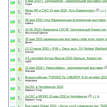
9 мая 2010 г. Талдыкорган - национальная выставка соб
Глори
Моно НО и САО 15 мая 2010, Усть-Каменогорск
(
1
2
3
.
Аста
09 мая 2010 года Национальная всепородная выставка,
kalinka
16.05.2010-г.Караганда CACIB "Центральный Казахстан
Восточный Цветок
30 мая 2010 национальная выставка собак всех пород 
Дениз
12-13 июня 2010 г. КЧК г. Омск эксп. SV Norbert Wettlauf
юльчик
4-5 сентября Алтын Мысык-2010 Уральск. Казахстан
xia63
23 мая 2010 г. Новосибирск - монопородный выставки
(
Жасмин
Всероссийская "ГОРДОСТЬ СИБИРИ" 9-10 октября 2010
Анжелина
3хСАС в Челябинске 2010
Фарвист Голд
2хСАС и МОНО 15 мая 2010 в Челябинске
(
1
2
3
)
Фарвист Голд
Выставка 02мая 2010. г.Актау клуб собаководства "ЛИ