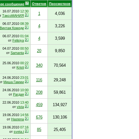
Ответов
Просмотров
ее сообщение
16.07.2010
12:30
1
4,036
т
ТаксоМАНИЯ
06.07.2010
08:39
4
3,226
Винтаж Комеди
06.07.2010
01:04
4
3,599
от
Felisiya
04.07.2010
00:50
20
9,850
от
Samanta
25.06.2010
00:22
340
70,564
от
Kristi
24.06.2010
23:01
116
29,248
от
Миша Гамми
24.06.2010
10:00
208
59,861
от
Рагдая
22.06.2010
13:40
459
134,927
от
vista
19.06.2010
14:56
676
130,106
от
Hastena
19.06.2010
07:16
85
25,405
от
sveta.t