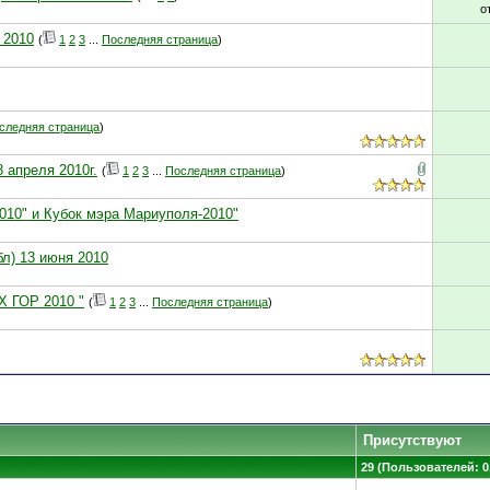
о
 2010
(
1
2
3
...
Последняя страница
)
следняя страница
)
 апреля 2010г.
(
1
2
3
...
Последняя страница
)
2010" и Кубок мэра Мариуполя-2010"
л) 13 июня 2010
 ГОР 2010 "
(
1
2
3
...
Последняя страница
)
Присутствуют
29 (Пользователей: 0,