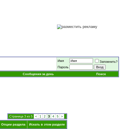
Имя
Запомнить?
Пароль
Сообщения за день
Поиск
Страница 3 из 5
<
1
2
3
4
5
>
Опции раздела
Искать в этом разделе