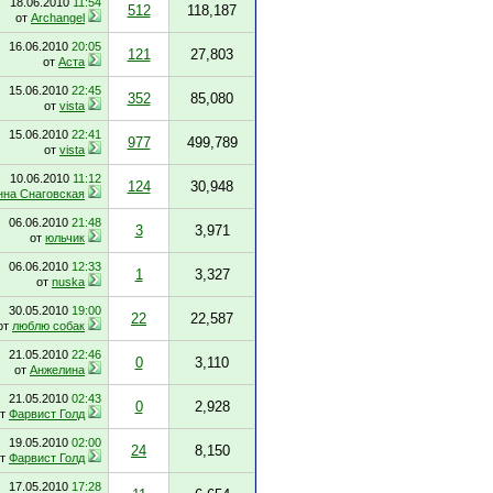
18.06.2010
11:54
512
118,187
от
Archangel
16.06.2010
20:05
121
27,803
от
Аста
15.06.2010
22:45
352
85,080
от
vista
15.06.2010
22:41
977
499,789
от
vista
10.06.2010
11:12
124
30,948
нна Снаговская
06.06.2010
21:48
3
3,971
от
юльчик
06.06.2010
12:33
1
3,327
от
nuska
30.05.2010
19:00
22
22,587
от
люблю собак
21.05.2010
22:46
0
3,110
от
Анжелина
21.05.2010
02:43
0
2,928
от
Фарвист Голд
19.05.2010
02:00
24
8,150
от
Фарвист Голд
17.05.2010
17:28