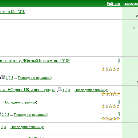
Рейтинг
Последн
ске 5.09.2010
о
от
дит выставку*Южный Казахстан-2010*
(
1
2
3
...
Последняя страница
)
авка НО ранг ПК и всепородка
(
1
2
3
...
Последняя страница
)
...
Последняя страница
)
1
2
3
...
Последняя страница
)
1
2
3
...
Последняя страница
)