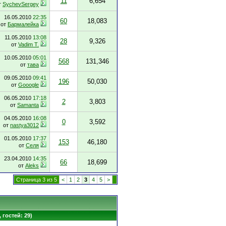
11
6,654
т
SychevSergey
16.05.2010
22:35
60
18,083
от
Бармалейка
11.05.2010
13:08
28
9,326
от
Vadim T.
10.05.2010
05:01
568
131,346
от
тава
09.05.2010
09:41
196
50,030
от
Gooogle
06.05.2010
17:18
2
3,803
от
Samanta
04.05.2010
16:08
0
3,592
от
nastya3012
01.05.2010
17:37
153
46,180
от
Селя
23.04.2010
14:35
66
18,699
от
Aleks
Страница 3 из 5
<
1
2
3
4
5
>
 гостей: 29)