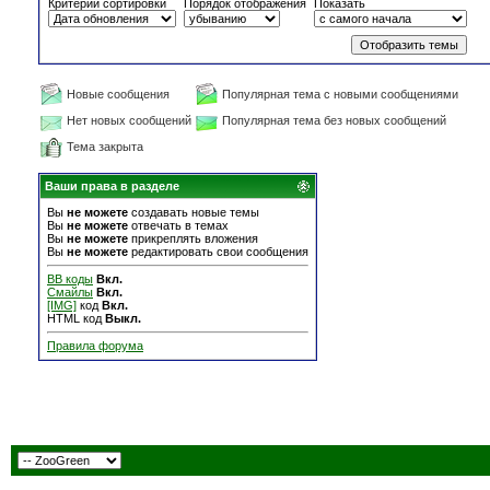
Критерий сортировки
Порядок отображения
Показать
Новые сообщения
Популярная тема с новыми сообщениями
Нет новых сообщений
Популярная тема без новых сообщений
Тема закрыта
Ваши права в разделе
Вы
не можете
создавать новые темы
Вы
не можете
отвечать в темах
Вы
не можете
прикреплять вложения
Вы
не можете
редактировать свои сообщения
BB коды
Вкл.
Смайлы
Вкл.
[IMG]
код
Вкл.
HTML код
Выкл.
Правила форума