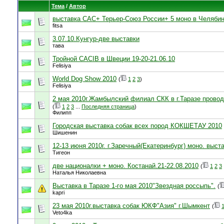
Тема
/
Автор
выставка САС+ Терьер-Союз России+ 5 моно в Челябин
fitsa
3.07.10.Кунгур-две выставки
тава
Тройной CACIB в Швеции 19-20-21.06.10
Felisiya
World Dog Show 2010
(
1
2
3
)
Felisiya
2 мая 2010г.Жамбылский филиал СКК в г.Таразе прово
(
1
2
3
...
Последняя страница
)
Филипп
Городская выставка собак всех пород КОКШЕТАУ 2010
Шишенин
12-13 июня 2010г. г.Заречный(Екатеринбург) моно. выст
Тигеон
две националки + моно. Костанай.21-22.08.2010
(
1
2
3
Наталья Николаевна
Выставка в Таразе 1-го мая 2010"Звездная россыпь".
(
kapri
23 мая 2010г.выставка собак ЮКФ"Азия" г.Шымкент
(
Veto4ka