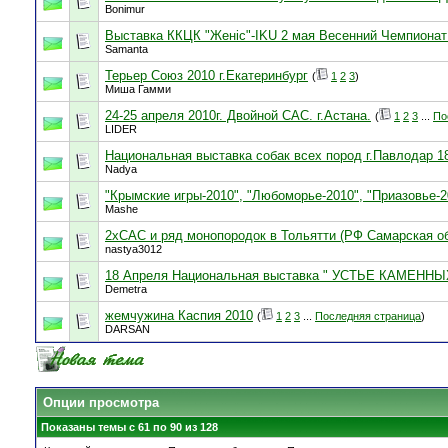
Bonimur
Выставка ККЦК "Женiс"-IKU 2 мая Весенний Чемпионат
Samanta
Терьер Союз 2010 г.Екатеринбург
(
1
2
3
)
Миша Гамми
24-25 апреля 2010г. Двойной САС. г.Астана.
(
1
2
3
...
По
LIDER
Национальная выставка собак всех пород г.Павлодар 18
Nadya
"Крымские игры-2010", "Любоморье-2010", "Приазовье-
Mashe
2хСАС и ряд монопородок в Тольятти (РФ Самарская об
nastya3012
18 Апреля Национальная выставка " УСТЬЕ КАМЕННЫХ
Demetra
жемчужина Каспия 2010
(
1
2
3
...
Последняя страница
)
DARSAN
Опции просмотра
Показаны темы с 61 по 90 из 128