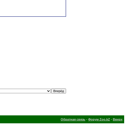
Обратная связь
-
Форум Zoo.kZ
-
Вверх