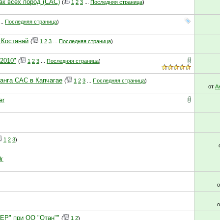
ак всех пород (САС)
(
1
2
3
...
Последняя страница
)
..
Последняя страница
)
 Костанай
(
1
2
3
...
Последняя страница
)
 2010"
(
1
2
3
...
Последняя страница
)
ранга САС в Капчагае
(
1
2
3
...
Последняя страница
)
от
А
er
1
2
3
)
г
ДЕР" при ОО "Отан""
(
1
2
)