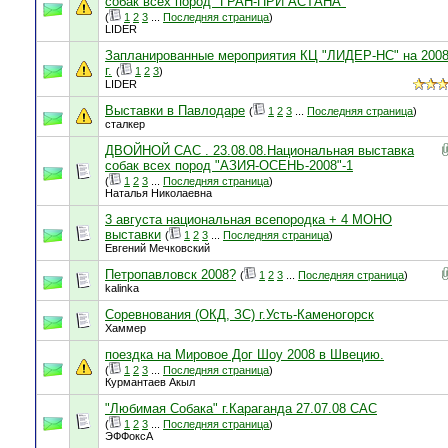
собак всех пород "ГРАН-ПРИ АСТАНА"
(
1
2
3
...
Последняя страница
)
LIDER
Запланированные мероприятия КЦ "ЛИДЕР-НС" на 200
г.
(
1
2
3
)
LIDER
Выставки в Павлодаре
(
1
2
3
...
Последняя страница
)
сталкер
ДВОЙНОЙ САС . 23.08.08.Национальная выставка
собак всех пород "АЗИЯ-ОСЕНЬ-2008"-1
(
1
2
3
...
Последняя страница
)
Наталья Николаевна
3 августа национальная всепородка + 4 МОНО
выставки
(
1
2
3
...
Последняя страница
)
Евгений Мечковский
Петропавловск 2008?
(
1
2
3
...
Последняя страница
)
kalinka
Соревнования (ОКД, ЗС) г.Усть-Каменогорск
Хаммер
поездка на Мировое Дог Шоу 2008 в Швецию.
(
1
2
3
...
Последняя страница
)
Курмантаев Акыл
"Любимая Собака" г.Караганда 27.07.08 САС
(
1
2
3
...
Последняя страница
)
ЭФФоксА