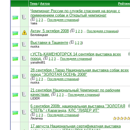
Тема
/
Автор
Рейтин
Чемпионат России по службе спасения на водах с
применением собак и Открытый чемпионат
(
1
2
3
...
Последняя страница
)
тава
Актау, 5 октября 2008
(
1
2
3
...
Последняя страница
)
Беловицкая
Выставки в Ташкенте
(
1
2
3
)
nuska
г.УСТЬ-КАМЕНОГОРСК 14 сентября,выставка всех
пород.
(
1
2
3
...
Последняя страница
)
yanafed81
28 сентября г.Тараз Национальная выставка собак всех
пород "ЗОЛОТАЯ ОСЕНЬ 2008"
(
1
2
3
...
Последняя страница
)
nuska
21 сентября Национальный Чемпионат по рабочим
качествам.
(
1
2
3
...
Последняя страница
)
LIDER
6 сентября 2008г. национальная выставка "ЗОЛОТАЯ
СТЕПЬ" г.Караганда, КЛС "ЛИДЕР ИТ"
(
1
2
3
...
Последняя страница
)
Ляличка
17 августа Национальная сертификатная выставка