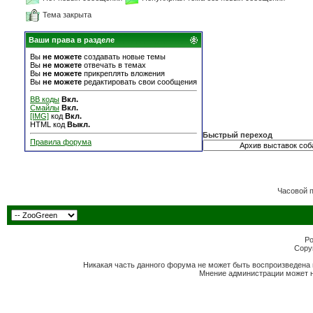
Тема закрыта
Ваши права в разделе
Вы
не можете
создавать новые темы
Вы
не можете
отвечать в темах
Вы
не можете
прикреплять вложения
Вы
не можете
редактировать свои сообщения
BB коды
Вкл.
Смайлы
Вкл.
[IMG]
код
Вкл.
HTML код
Выкл.
Быстрый переход
Правила форума
Часовой 
Po
Copyr
Никакая часть данного форума не может быть воспроизведена 
Мнение администрации может н