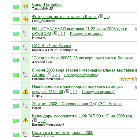
Санкт-Петербург
ТаксоМАНИЯ
Фоторепортаж с выставки в Китае.
(
1
2
)
Lena_Baskervil
НАЦИОНАЛЬНАЯ выставка 21-22 июня 2008года в
г.РУДНОМ
(
1
2
3
...
Последняя страница
)
Ирина А.
CACIB в Челябинске
Корюкина Ольга Леонидовна
"Средняя Азия-2008", 26 октября, выставка в Бишкеке
Алексей Пец
8 июня 2008 года вторая интернациональная выставка 
Астане
(
1
2
3
...
Последняя страница
)
Евгений Мечковский
Начиональная монопородная выставка немецких
овчарок 22.06.08
(
1
2
3
...
Последняя страница
)
Chipsy
20 июля 2008 г. Соревнования ОКД+ЗС г.Астана
Baron
Календарь мероприятий ЦКФ "АРКО и К" на 2008 год
(
1
2
3
)
Евгений Мечковский
Выставки в Бишкеке, осень 2008
SychevSergey