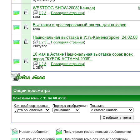
WESTDOG SHOW-2008( Канада)
(
1
2
3
...
Последняя страница
)
тава
Выставки и дрессировочный лагерь для ньюфов
тава
Национальная выставка в Усть-Каменогорске, 24.02.08
(
1
2
3
...
Последняя страница
)
Priirtyshe
10 мая в Астане Национальная выставка собак всех
пород "КУБОК АСТАНЫ-2008".
(
1
2
3
...
Последняя страница
)
LIDER
Опции просмотра
Показаны темы с 31 по 60 из 98
Критерий сортировки
Порядок отображения
Показать
Новые сообщения
Популярная тема с новыми сообщениями
Нет новых сообщений
Популярная тема без новых сообщений